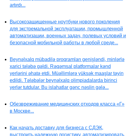
artırdı...
Высокозащищенные ноутбуки нового поколения
для экстремальной эксплуатации, промышленной
автоматизации, военных задач, полевых условий и
безопасной мобильной работы в любой среде...
Beynəlxalq mübadilə proqramları genişləndi, minlərlə
xarici tələbə gəldi. Rəqəmsal platformalar kənd
yerlərini əhatə etdi. Müəllimlərə yüksək maaşlar təyin
edildi. Tələbələr beynəlxalq olimpiadalarda birinci
yerlər tutdular. Bu islahatlar gənc nəslin gələ...
Обезвреживание медицинских отходов класса «Г»
в Москве...
Как начать доставку для бизнеса с СДЭК,
выстроить надежную логистику, автоматизировать