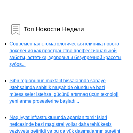
Топ Новости Недели
Современная стоматологическая клиника нового
поколения как пространство профессиональной
заботы, эстетики, здоровья и безупречной красоты
зубов...
Sibir regionunun müxtəlif hissələrində sənaye
istehsalında sabitlik müşahidə olundu və bəzi
müəssisələr istehsal gücünü artırmaq üçün texnoloji
yenilənmə proseslərinə başladı...
Nəqliyyat infrastrukturunda aparılan təmir işləri
nəticəsində bəzi magistral yollar daha təhlükəsiz
vəziyyətə gətirildi və bu da yük daşımalarının sürətini