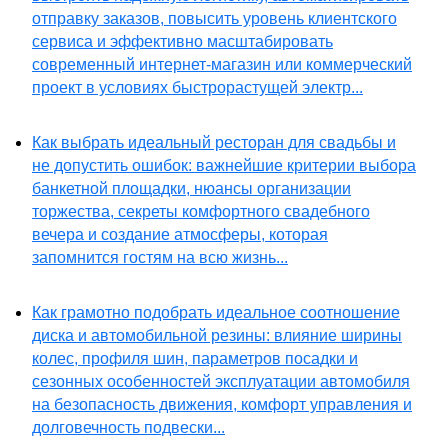
отправку заказов, повысить уровень клиентского
сервиса и эффективно масштабировать
современный интернет-магазин или коммерческий
проект в условиях быстрорастущей электр...
Как выбрать идеальный ресторан для свадьбы и
не допустить ошибок: важнейшие критерии выбора
банкетной площадки, нюансы организации
торжества, секреты комфортного свадебного
вечера и создание атмосферы, которая
запомнится гостям на всю жизнь...
Как грамотно подобрать идеальное соотношение
диска и автомобильной резины: влияние ширины
колес, профиля шин, параметров посадки и
сезонных особенностей эксплуатации автомобиля
на безопасность движения, комфорт управления и
долговечность подвески...