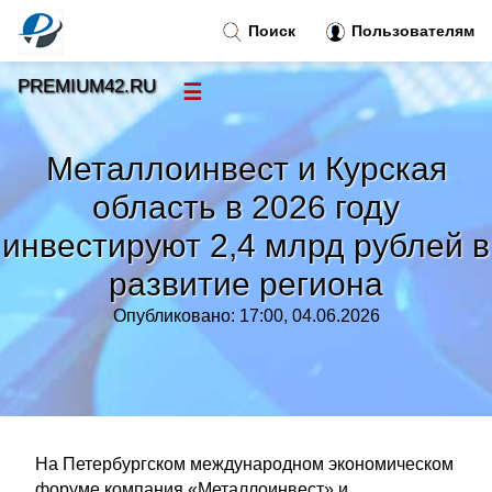
Поиск
Пользователям
PREMIUM42.RU
☰
Новости
»
Металлоинвест и Курская
Тренды новостей
»
область в 2026 году
инвестируют 2,4 млрд рублей в
Рубрики
»
развитие региона
Правила
»
Опубликовано: 17:00, 04.06.2026
Контакт
»
На Петербургском международном экономическом
форуме компания «Металлоинвест» и