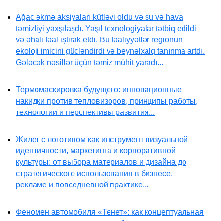
Ağac əkmə aksiyaları kütləvi oldu və su və hava
təmizliyi yaxşılaşdı. Yaşıl texnologiyalar tətbiq edildi
və əhali fəal iştirak etdi. Bu fəaliyyətlər regionun
ekoloji imicini gücləndirdi və beynəlxalq tanınma artdı.
Gələcək nəsillər üçün təmiz mühit yaradı...
Термомаскировка будущего: инновационные
накидки против тепловизоров, принципы работы,
технологии и перспективы развития...
Жилет с логотипом как инструмент визуальной
идентичности, маркетинга и корпоративной
культуры: от выбора материалов и дизайна до
стратегического использования в бизнесе,
рекламе и повседневной практике...
Феномен автомобиля «Тенет»: как концептуальная