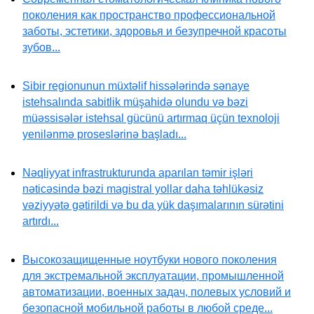
поколения как пространство профессиональной
заботы, эстетики, здоровья и безупречной красоты
зубов...
Sibir regionunun müxtəlif hissələrində sənaye
istehsalında sabitlik müşahidə olundu və bəzi
müəssisələr istehsal gücünü artırmaq üçün texnoloji
yenilənmə proseslərinə başladı...
Nəqliyyat infrastrukturunda aparılan təmir işləri
nəticəsində bəzi magistral yollar daha təhlükəsiz
vəziyyətə gətirildi və bu da yük daşımalarının sürətini
artırdı...
Высокозащищенные ноутбуки нового поколения
для экстремальной эксплуатации, промышленной
автоматизации, военных задач, полевых условий и
безопасной мобильной работы в любой среде...