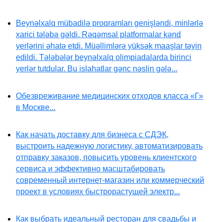
Beynəlxalq mübadilə proqramları genişləndi, minlərlə
xarici tələbə gəldi. Rəqəmsal platformalar kənd
yerlərini əhatə etdi. Müəllimlərə yüksək maaşlar təyin
edildi. Tələbələr beynəlxalq olimpiadalarda birinci
yerlər tutdular. Bu islahatlar gənc nəslin gələ...
Обезвреживание медицинских отходов класса «Г»
в Москве...
Как начать доставку для бизнеса с СДЭК,
выстроить надежную логистику, автоматизировать
отправку заказов, повысить уровень клиентского
сервиса и эффективно масштабировать
современный интернет-магазин или коммерческий
проект в условиях быстрорастущей электр...
Как выбрать идеальный ресторан для свадьбы и