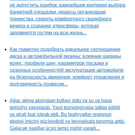
не допустить ошибок: важнейшие критерии выбора
банкетной площадки, нюансы организации
торжества, секреты комфортного свадебного
вечера и создание атмосферы, которая
запомнится гостям на всю жизнь...
Как грамотно подобрать идеальное соотношение
диска и автомобильной резины: влияние ширины
колес, профиля шин, параметров посадки и
сезонных особенностей эксплуатации автомобиля
на безопасность движения, комфорт управления и
долговечность подвески...
Ağac əkmə aksiyaları kütləvi oldu və su və hava
təmizliyi yaxşılaşdı. Yaşıl texnologiyalar tətbiq edildi
və əhali fəal iştirak etdi. Bu fəaliyyətlər regionun
ekoloji imicini gücləndirdi və beynəlxalq tanınma artdı.
Gələcək nəsillər üçün təmiz mühit yaradı...