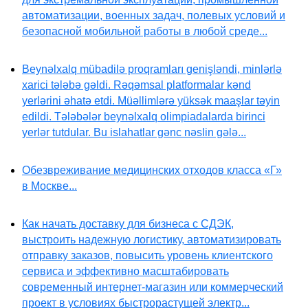
автоматизации, военных задач, полевых условий и
безопасной мобильной работы в любой среде...
Beynəlxalq mübadilə proqramları genişləndi, minlərlə
xarici tələbə gəldi. Rəqəmsal platformalar kənd
yerlərini əhatə etdi. Müəllimlərə yüksək maaşlar təyin
edildi. Tələbələr beynəlxalq olimpiadalarda birinci
yerlər tutdular. Bu islahatlar gənc nəslin gələ...
Обезвреживание медицинских отходов класса «Г»
в Москве...
Как начать доставку для бизнеса с СДЭК,
выстроить надежную логистику, автоматизировать
отправку заказов, повысить уровень клиентского
сервиса и эффективно масштабировать
современный интернет-магазин или коммерческий
проект в условиях быстрорастущей электр...