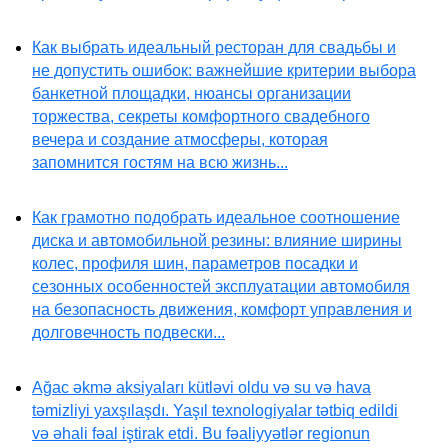
Как выбрать идеальный ресторан для свадьбы и
не допустить ошибок: важнейшие критерии выбора
банкетной площадки, нюансы организации
торжества, секреты комфортного свадебного
вечера и создание атмосферы, которая
запомнится гостям на всю жизнь...
Как грамотно подобрать идеальное соотношение
диска и автомобильной резины: влияние ширины
колес, профиля шин, параметров посадки и
сезонных особенностей эксплуатации автомобиля
на безопасность движения, комфорт управления и
долговечность подвески...
Ağac əkmə aksiyaları kütləvi oldu və su və hava
təmizliyi yaxşılaşdı. Yaşıl texnologiyalar tətbiq edildi
və əhali fəal iştirak etdi. Bu fəaliyyətlər regionun