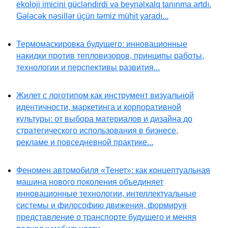
ekoloji imicini gücləndirdi və beynəlxalq tanınma artdı.
Gələcək nəsillər üçün təmiz mühit yaradı...
Термомаскировка будущего: инновационные
накидки против тепловизоров, принципы работы,
технологии и перспективы развития...
Жилет с логотипом как инструмент визуальной
идентичности, маркетинга и корпоративной
культуры: от выбора материалов и дизайна до
стратегического использования в бизнесе,
рекламе и повседневной практике...
Феномен автомобиля «Тенет»: как концептуальная
машина нового поколения объединяет
инновационные технологии, интеллектуальные
системы и философию движения, формируя
представление о транспорте будущего и меняя