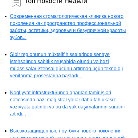
Топ Новости Недели
Современная стоматологическая клиника нового
поколения как пространство профессиональной
заботы, эстетики, здоровья и безупречной красоты
зубов...
Sibir regionunun müxtəlif hissələrində sənaye
istehsalında sabitlik müşahidə olundu və bəzi
müəssisələr istehsal gücünü artırmaq üçün texnoloji
yenilənmə proseslərinə başladı...
Nəqliyyat infrastrukturunda aparılan təmir işləri
nəticəsində bəzi magistral yollar daha təhlükəsiz
vəziyyətə gətirildi və bu da yük daşımalarının sürətini
artırdı...
Высокозащищенные ноутбуки нового поколения
для экстремальной эксплуатации, промышленной