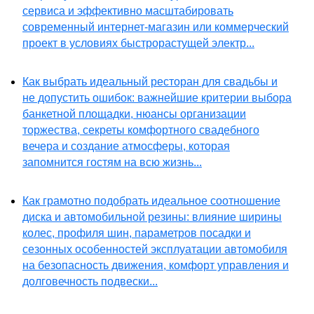
сервиса и эффективно масштабировать
современный интернет-магазин или коммерческий
проект в условиях быстрорастущей электр...
Как выбрать идеальный ресторан для свадьбы и
не допустить ошибок: важнейшие критерии выбора
банкетной площадки, нюансы организации
торжества, секреты комфортного свадебного
вечера и создание атмосферы, которая
запомнится гостям на всю жизнь...
Как грамотно подобрать идеальное соотношение
диска и автомобильной резины: влияние ширины
колес, профиля шин, параметров посадки и
сезонных особенностей эксплуатации автомобиля
на безопасность движения, комфорт управления и
долговечность подвески...