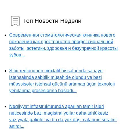
Топ Новости Недели
Современная стоматологическая клиника нового
поколения как пространство профессиональной
заботы, эстетики, здоровья и безупречной красоты
зубов...
Sibir regionunun müxtəlif hissələrində sənaye
istehsalında sabitlik müşahidə olundu və bəzi
müəssisələr istehsal gücünü artırmaq üçün texnoloji
yenilənmə proseslərinə başladı...
Nəqliyyat infrastrukturunda aparılan təmir işləri
nəticəsində bəzi magistral yollar daha təhlükəsiz
vəziyyətə gətirildi və bu da yük daşımalarının sürətini
artırdı...