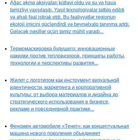
Ağac əkmə aksiyaları kütləvi oldu və su və hava
təmizliyi yaxşılaşdı. Yaşıl texnologiyalar tətbiq edildi
və əhali fəal iştirak etdi. Bu fəaliyyətlər regionun
ekoloji imicini gücləndirdi və beynəlxalq tanınma artdı.
Gələcək nəsillər üçün təmiz mühit yaradı...
Термомаскировка будущего: инновационные
накидки против тепловизоров, принципы работы,
технологии и перспективы развития...
Жилет с логотипом как инструмент визуальной
идентичности, маркетинга и корпоративной
культуры: от выбора материалов и дизайна до
стратегического использования в бизнесе,
рекламе и повседневной практике...
Феномен автомобиля «Тенет»: как концептуальная
машина нового поколения объединяет