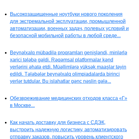
Высокозащищенные ноутбуки нового поколения
для экстремальной эксплуатации, промышленной
автоматизации, военных задач, полевых условий и
безопасной мобильной работы в любой среде...
Beynəlxalq mübadilə proqramları genişləndi, minlərlə
xarici tələbə gəldi. Rəqəmsal platformalar kənd
yerlərini əhatə etdi. Müəllimlərə yüksək maaşlar təyin
edildi. Tələbələr beynəlxalq olimpiadalarda birinci
yerlər tutdular. Bu islahatlar gənc nəslin gələ...
Обезвреживание медицинских отходов класса «Г»
в Москве...
Как начать доставку для бизнеса с СДЭК,
выстроить надежную логистику, автоматизировать
отправку заказов, повысить уровень клиентского