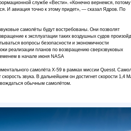
формационной службе «Вести». «Конечно вернемся, потому
ся. И авиация точно к этому придет», — сказал Ядров. По
звуковые самолёты будут востребованы. Они позволят
озвращение к эксплуатации таких воздушных судов произой
итываться вопросы безопасности и экономичности
роки реализации планов по возвращению сверхзвуковых
временем в начале июня NASA
иментального самолёта X-59 в рамках миссии Quesst. Само
 скорость звука. В дальнейшем он достигнет скорости 1,4 М
ровождаться обычным самолётом.