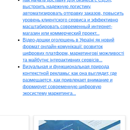
выстроить надежную логистику,
автоматизировать отправку заказов, повысить
уровень клиентского сервиса и эффективно
масштабировать современный интернет-
магазин или коммерческий проект...
Відео-дошки оголошень в Україні як новий
формат онлайн-комунікації: розвиток
цифрових платформ, маркетингові можливості
та майбутнє інтерактивних сервісів...
Визуальная и функциональная природа
контекстной рекламы: как она выглядит, где
размещается, как привлекает внимание и
формирует современную цифровую
экосистему маркетинга...