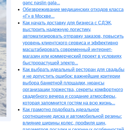
gənc nəslin gələ...
Обезвреживание медицинских отходов класса
«Г» в Москве...
Как начать доставку для бизнеса с СДЭК,
выстроить надежную логистику,
автоматизировать отправку заказов, повысить
уровень клиентского сервиса и эффективно
масштабировать современный интернет-
магазин или коммерческий проект в условиях
быстрорастущей электр...
Как выбрать идеальный ресторан для свадьбы
и не допустить ошибок: важнейшие критерии
выбора банкетной площадки, нюансы
организации торжества, секреты комфортного
свадебного вечера и создание атмосферы,
которая запомнится гостям на всю жизнь...
Как грамотно подобрать идеальное
соотношение диска и автомобильной резины:
влияние ширины колес, профиля шин,
параметров посадки и сезонных особенностей