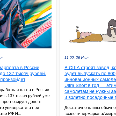
юл
11:00, 26 Июл
зарплата в России
В США строят завод, к
до 137 тысяч рублей.
будет выпускать по 800
 произойдёт
инновационных самоле
Ultra Short в год — эти
работная плата в России
самолетам не нужны а
ичь 137 тысяч рублей уже
и взлетно-посадочные
у, прогнозирует доцент
го университета при
Достаточно длины обычно
тве РФ И...
возле гипермаркетаАмери