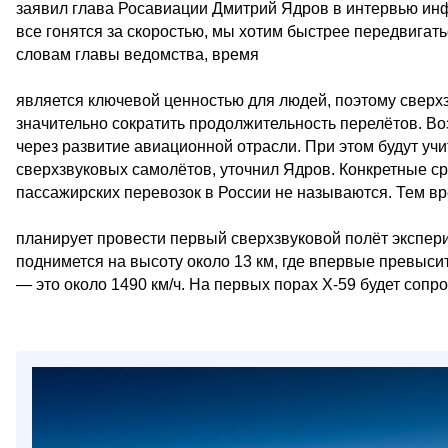
заявил глава Росавиации Дмитрий Ядров в интервью ин
все гонятся за скоростью, мы хотим быстрее передвигать
словам главы ведомства, время
является ключевой ценностью для людей, поэтому сверх
значительно сократить продолжительность перелётов. В
через развитие авиационной отрасли. При этом будут уч
сверхзвуковых самолётов, уточнил Ядров. Конкретные с
пассажирских перевозок в России не называются. Тем 
планирует провести первый сверхзвуковой полёт экспер
поднимется на высоту около 13 км, где впервые превысит
— это около 1490 км/ч. На первых порах X-59 будет соп