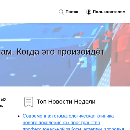
Поиск
Пользователям
ам. Когда это произойдёт
вых
Топ Новости Недели
ока
Современная стоматологическая клиника
нового поколения как пространство
профессиональной заботы, эстетики, здоровья