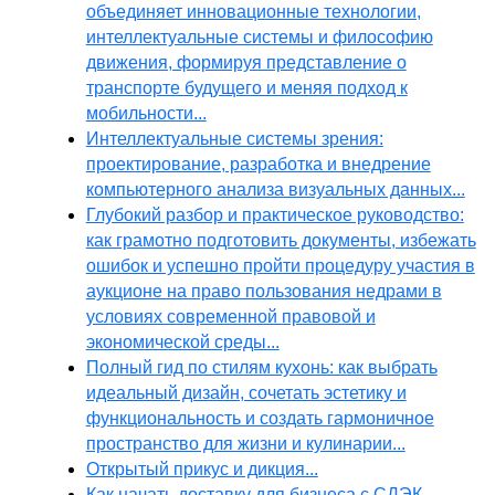
объединяет инновационные технологии,
интеллектуальные системы и философию
движения, формируя представление о
транспорте будущего и меняя подход к
мобильности...
Интеллектуальные системы зрения:
проектирование, разработка и внедрение
компьютерного анализа визуальных данных...
Глубокий разбор и практическое руководство:
как грамотно подготовить документы, избежать
ошибок и успешно пройти процедуру участия в
аукционе на право пользования недрами в
условиях современной правовой и
экономической среды...
Полный гид по стилям кухонь: как выбрать
идеальный дизайн, сочетать эстетику и
функциональность и создать гармоничное
пространство для жизни и кулинарии...
Открытый прикус и дикция...
Как начать доставку для бизнеса с СДЭК,