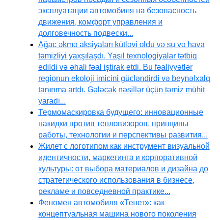
эксплуатации автомобиля на безопасность
движения, комфорт управления и
долговечность подвески...
Ağac əkmə aksiyaları kütləvi oldu və su və hava
təmizliyi yaxşılaşdı. Yaşıl texnologiyalar tətbiq
edildi və əhali fəal iştirak etdi. Bu fəaliyyətlər
regionun ekoloji imicini gücləndirdi və beynəlxalq
tanınma artdı. Gələcək nəsillər üçün təmiz mühit
yaradı...
Термомаскировка будущего: инновационные
накидки против тепловизоров, принципы
работы, технологии и перспективы развития...
Жилет с логотипом как инструмент визуальной
идентичности, маркетинга и корпоративной
культуры: от выбора материалов и дизайна до
стратегического использования в бизнесе,
рекламе и повседневной практике...
Феномен автомобиля «Тенет»: как
концептуальная машина нового поколения