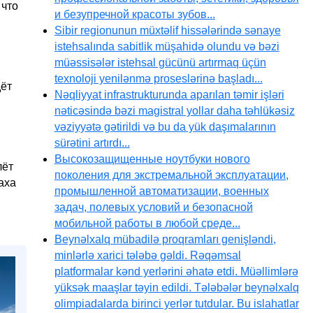
 что
и безупречной красоты зубов...
Sibir regionunun müxtəlif hissələrində sənaye
istehsalında sabitlik müşahidə olundu və bəzi
müəssisələr istehsal gücünü artırmaq üçün
texnoloji yenilənmə proseslərinə başladı...
дёт
Nəqliyyat infrastrukturunda aparılan təmir işləri
nəticəsində bəzi magistral yollar daha təhlükəsiz
vəziyyətə gətirildi və bu da yük daşımalarının
sürətini artırdı...
Высокозащищенные ноутбуки нового
лёт
поколения для экстремальной эксплуатации,
аха
промышленной автоматизации, военных
задач, полевых условий и безопасной
мобильной работы в любой среде...
Beynəlxalq mübadilə proqramları genişləndi,
minlərlə xarici tələbə gəldi. Rəqəmsal
platformalar kənd yerlərini əhatə etdi. Müəllimlərə
yüksək maaşlar təyin edildi. Tələbələr beynəlxalq
olimpiadalarda birinci yerlər tutdular. Bu islahatlar