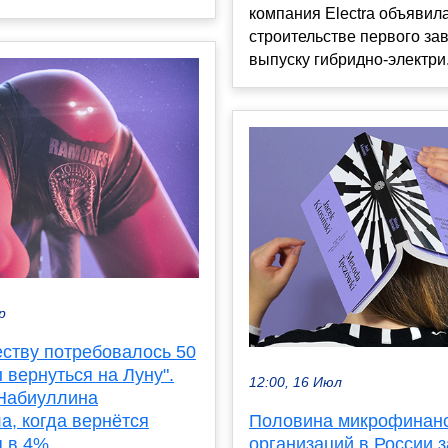
компания Electra объявил
строительстве первого за
выпуску гибридно-электри.
р
еству потребовалось 50
ы вернуться на Луну".
12:00, 16 Июл
Набиуллина
а, когда вернётся
Половина микрофинан
 в 4%
организаций в России з