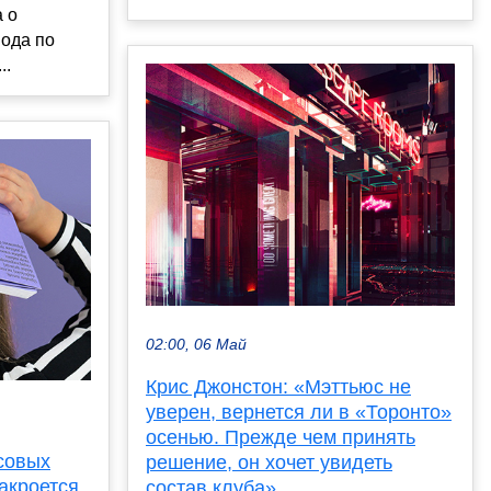
а о
вода по
..
02:00, 06 Май
Крис Джонстон: «Мэттьюс не
уверен, вернется ли в «Торонто»
осенью. Прежде чем принять
совых
решение, он хочет увидеть
акроется
состав клуба»