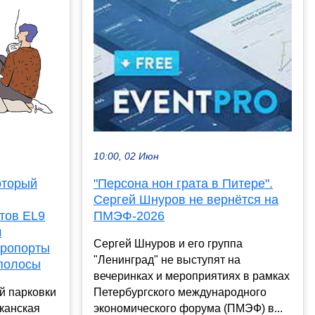
10:00, 02 Июн
оторый
"Персона нон грата в Питере".
Сергей Шнуров не вернётся на
тов EL9
ПМЭФ-2026
м
Сергей Шнуров и его группа
эропорты
"Ленинград" не выступят на
 полосы
вечеринках и мероприятиях в рамках
й парковки
Петербургского международного
канская
экономического форума (ПМЭФ) в...