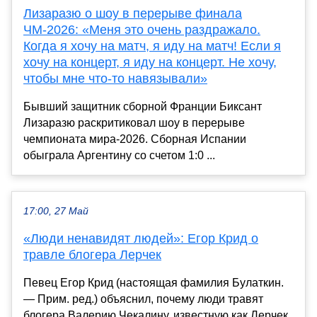
Лизаразю о шоу в перерыве финала
ЧМ-2026: «Меня это очень раздражало.
Когда я хочу на матч, я иду на матч! Если я
хочу на концерт, я иду на концерт. Не хочу,
чтобы мне что-то навязывали»
Бывший защитник сборной Франции Биксант
Лизаразю раскритиковал шоу в перерыве
чемпионата мира-2026. Сборная Испании
обыграла Аргентину со счетом 1:0 ...
17:00, 27 Май
«Люди ненавидят людей»: Егор Крид о
травле блогера Лерчек
Певец Егор Крид (настоящая фамилия Булаткин.
— Прим. ред.) объяснил, почему люди травят
блогера Валерию Чекалину, известную как Лерчек.