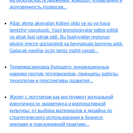
на безопасность движения, комфорт управления и
долговечность подвески...
Ağac əkmə aksiyaları kütləvi oldu və su və hava
təmizliyi yaxşılaşdı. Yaşıl texnologiyalar tətbiq edildi
və əhali fəal iştirak etdi. Bu fəaliyyətlər regionun
ekoloji imicini gücləndirdi və beynəlxalq tanınma artdı.
Gələcək nəsillər üçün təmiz mühit yaradı...
Термомаскировка будущего: инновационные
накидки против тепловизоров, принципы работы,
технологии и перспективы развития...
Жилет с логотипом как инструмент визуальной
идентичности, маркетинга и корпоративной
культуры: от выбора материалов и дизайна до
стратегического использования в бизнесе,
рекламе и повседневной практике...