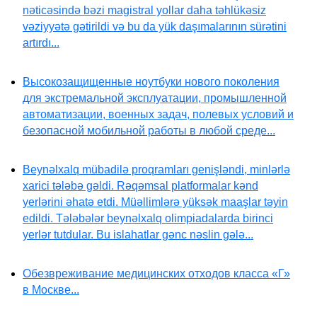
nəticəsində bəzi magistral yollar daha təhlükəsiz
vəziyyətə gətirildi və bu da yük daşımalarının sürətini
artırdı...
Высокозащищенные ноутбуки нового поколения
для экстремальной эксплуатации, промышленной
автоматизации, военных задач, полевых условий и
безопасной мобильной работы в любой среде...
Beynəlxalq mübadilə proqramları genişləndi, minlərlə
xarici tələbə gəldi. Rəqəmsal platformalar kənd
yerlərini əhatə etdi. Müəllimlərə yüksək maaşlar təyin
edildi. Tələbələr beynəlxalq olimpiadalarda birinci
yerlər tutdular. Bu islahatlar gənc nəslin gələ...
Обезвреживание медицинских отходов класса «Г»
в Москве...