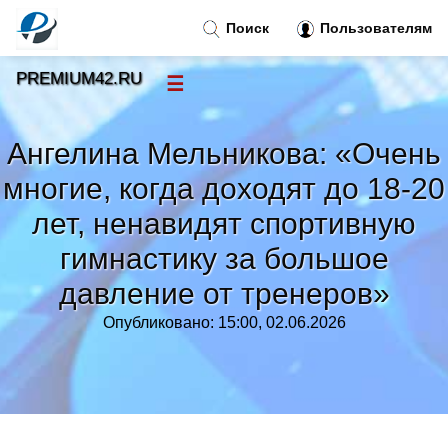
Поиск
Пользователям
PREMIUM42.RU
☰
Новости
»
Ангелина Мельникова: «Очень
Тренды новостей
»
многие, когда доходят до 18-20
лет, ненавидят спортивную
Рубрики
»
гимнастику за большое
Правила
давление от тренеров»
»
Опубликовано: 15:00, 02.06.2026
Контакт
»