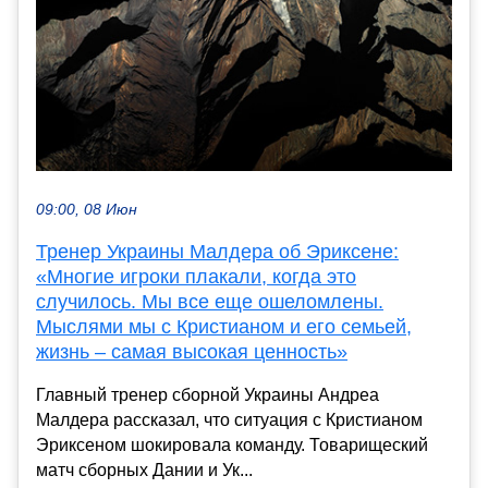
09:00, 08 Июн
Тренер Украины Малдера об Эриксене:
«Многие игроки плакали, когда это
случилось. Мы все еще ошеломлены.
Мыслями мы с Кристианом и его семьей,
жизнь – самая высокая ценность»
Главный тренер сборной Украины Андреа
Малдера рассказал, что ситуация с Кристианом
Эриксеном шокировала команду. Товарищеский
матч сборных Дании и Ук...