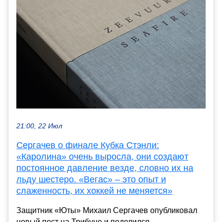
21:00, 22 Июл
Сергачев о финале Кубка Стэнли:
«Каролина» очень выросла, они создают
постоянное давление везде, словно их на
льду шестеро. «Вегас» – это опыт и
слаженность, их хоккей не меняется»
Защитник «Юты» Михаил Сергачев опубликовал
новый пост на Трибуне и поделился