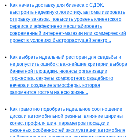
Как начать доставку для бизнеса с СДЭК,
выстроить надежную логистику, автоматизировать
отправку заказов, повысить уровень клиентского
сервиса и эффективно масштабировать
современный интернет-магазин или коммерческий
проект в условиях быстрорастущей электр...
Как выбрать идеальный ресторан для свадьбы и
не допустить ошибок: важнейшие критерии выбора
банкетной площадки, нюансы организации
торжества, секреты комфортного свадебного
вечера и создание атмосферы, которая
запомнится гостям на всю жизнь...
Как грамотно подобрать идеальное соотношение
диска и автомобильной резины: влияние ширины
колес, профиля шин, параметров посадки и
сезонных особенностей эксплуатации автомобиля