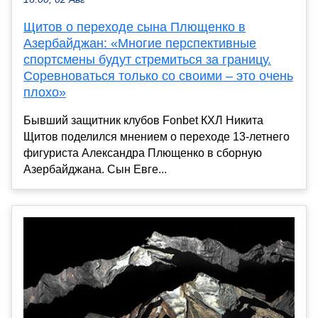
Щитов о переходе сына Плющенко в
Азербайджан: «Многие перспективные
спортсмены будут стремиться за границу.
Соревноваться только со своими – это очень
плохо»
Бывший защитник клубов Fonbet КХЛ Никита
Щитов поделился мнением о переходе 13-летнего
фигуриста Александра Плющенко в сборную
Азербайджана. Сын Евге...