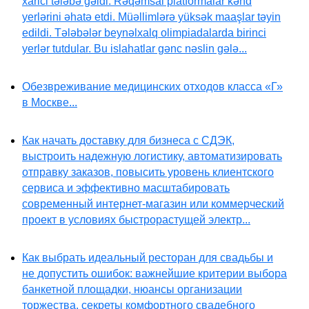
xarici tələbə gəldi. Rəqəmsal platformalar kənd
yerlərini əhatə etdi. Müəllimlərə yüksək maaşlar təyin
edildi. Tələbələr beynəlxalq olimpiadalarda birinci
yerlər tutdular. Bu islahatlar gənc nəslin gələ...
Обезвреживание медицинских отходов класса «Г»
в Москве...
Как начать доставку для бизнеса с СДЭК,
выстроить надежную логистику, автоматизировать
отправку заказов, повысить уровень клиентского
сервиса и эффективно масштабировать
современный интернет-магазин или коммерческий
проект в условиях быстрорастущей электр...
Как выбрать идеальный ресторан для свадьбы и
не допустить ошибок: важнейшие критерии выбора
банкетной площадки, нюансы организации
торжества, секреты комфортного свадебного