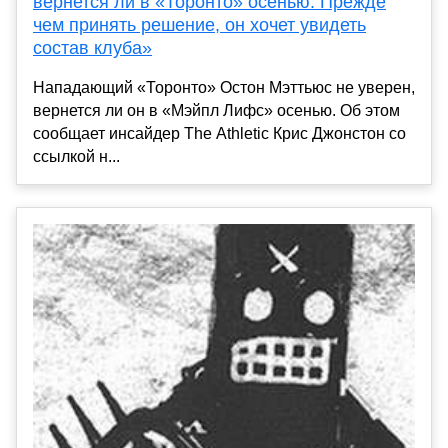
вернется ли в «Торонто» осенью. Прежде
чем принять решение, он хочет увидеть
состав клуба»
Нападающий «Торонто» Остон Мэттьюс не уверен,
вернется ли он в «Мэйпл Лифс» осенью. Об этом
сообщает инсайдер The Athletic Крис Джонстон со
ссылкой н...