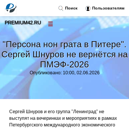
Поиск
Пользователям
PREMIUM42.RU
☰
Новости
»
"Персона нон грата в Питере".
Тренды новостей
»
Сергей Шнуров не вернётся на
ПМЭФ-2026
Рубрики
»
Опубликовано: 10:00, 02.06.2026
Правила
»
Контакт
»
Сергей Шнуров и его группа "Ленинград" не
выступят на вечеринках и мероприятиях в рамках
Петербургского международного экономического