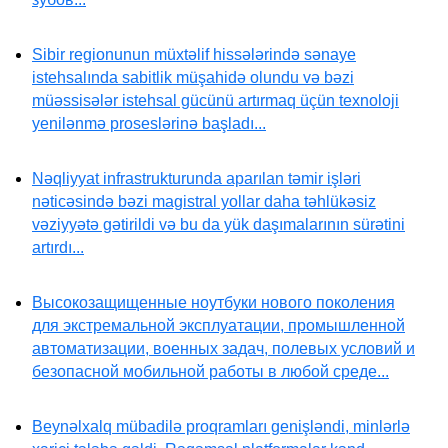
Sibir regionunun müxtəlif hissələrində sənaye
istehsalında sabitlik müşahidə olundu və bəzi
müəssisələr istehsal gücünü artırmaq üçün texnoloji
yenilənmə proseslərinə başladı...
Nəqliyyat infrastrukturunda aparılan təmir işləri
nəticəsində bəzi magistral yollar daha təhlükəsiz
vəziyyətə gətirildi və bu da yük daşımalarının sürətini
artırdı...
Высокозащищенные ноутбуки нового поколения
для экстремальной эксплуатации, промышленной
автоматизации, военных задач, полевых условий и
безопасной мобильной работы в любой среде...
Beynəlxalq mübadilə proqramları genişləndi, minlərlə