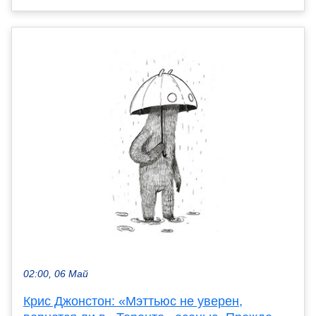
02:00, 06 Май
Крис Джонстон: «Мэттьюс не уверен,