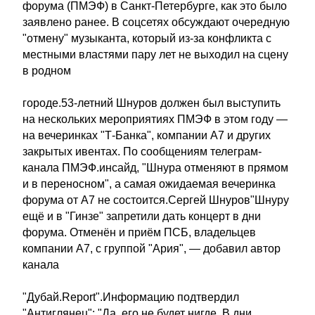
форума (ПМЭФ) в Санкт-Петербурге, как это было
заявлено ранее. В соцсетях обсуждают очередную
"отмену" музыканта, который из-за конфликта с
местными властями пару лет не выходил на сцену
в родном
городе.53-летний Шнуров должен был выступить
на нескольких мероприятиях ПМЭФ в этом году —
на вечеринках "Т-Банка", компании А7 и других
закрытых ивентах. По сообщениям телеграм-
канала ПМЭФ.инсайд, "Шнура отменяют в прямом
и в переносном", а самая ожидаемая вечеринка
форума от А7 не состоится.Сергей Шнуров"Шнуру
ещё и в "Гинзе" запретили дать концерт в дни
форума. Отменён и приём ПСБ, владельцев
компании А7, с группой "Aрия", — добавил автор
канала
"Дубай.Report".Информацию подтвердил
"Антиглянец": "Да, его не будет нигде. В дни