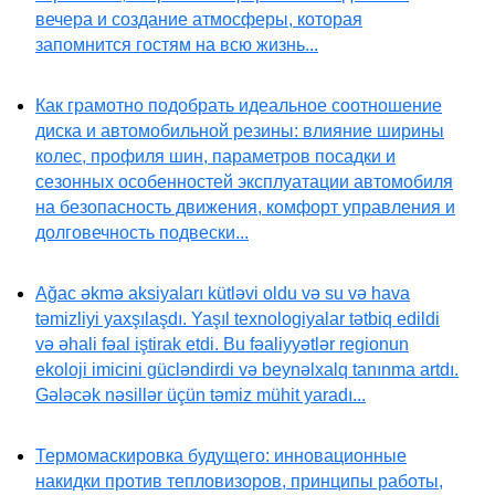
вечера и создание атмосферы, которая
запомнится гостям на всю жизнь...
Как грамотно подобрать идеальное соотношение
диска и автомобильной резины: влияние ширины
колес, профиля шин, параметров посадки и
сезонных особенностей эксплуатации автомобиля
на безопасность движения, комфорт управления и
долговечность подвески...
Ağac əkmə aksiyaları kütləvi oldu və su və hava
təmizliyi yaxşılaşdı. Yaşıl texnologiyalar tətbiq edildi
və əhali fəal iştirak etdi. Bu fəaliyyətlər regionun
ekoloji imicini gücləndirdi və beynəlxalq tanınma artdı.
Gələcək nəsillər üçün təmiz mühit yaradı...
Термомаскировка будущего: инновационные
накидки против тепловизоров, принципы работы,