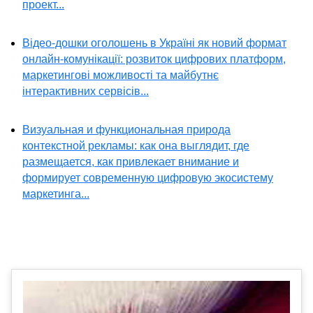
проект...
Відео-дошки оголошень в Україні як новий формат
онлайн-комунікації: розвиток цифрових платформ,
маркетингові можливості та майбутнє
інтерактивних сервісів...
Визуальная и функциональная природа
контекстной рекламы: как она выглядит, где
размещается, как привлекает внимание и
формирует современную цифровую экосистему
маркетинга...