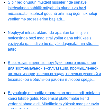
Sibir regionunun müxtəlif hissələrində sənaye
istehsalında sabitlik müşahidə olundu və bəzi
müəssisələr istehsal gücünü artırmaq üçün texnoloji
yenilənmə proseslərinə başladı...
Nəqliyyat infrastrukturunda aparılan təmir işləri
nəticəsində bəzi magistral yollar daha təhlükəsiz
vəziyyətə gətirildi və bu da yük daşımalarının sürətini
artırdı...
Высокозащищенные ноутбуки нового поколения
для экстремальной эксплуатации, промышленной
автоматизации, военных задач, полевых условий и
безопасной мобильной работы в любой среде...
Beynəlxalq mübadilə proqramları genişləndi, minlərlə
xarici tələbə gəldi. Rəqəmsal platformalar kənd
yerlərini əhatə etdi. Müəllimlərə yüksək maaşlar təyin