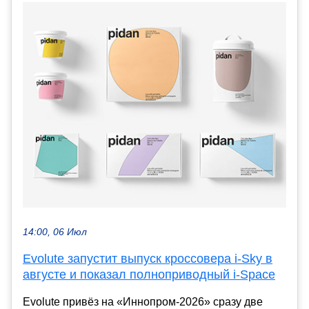
14:00, 06 Июл
Evolute запустит выпуск кроссовера i-Sky в
августе и показал полноприводный i-Space
Evolute привёз на «Иннопром-2026» сразу две