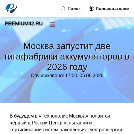
Поиск
Пользователям
PREMIUM42.RU
☰
Новости
»
Москва запустит две
Тренды новостей
»
гигафабрики аккумуляторов в
2026 году
Рубрики
»
Опубликовано: 17:00, 05.06.2026
Правила
»
Контакт
»
В будущем в «Технополис Москва» появится
первый в России Центр испытаний и
сертификации систем накопления электроэнергии