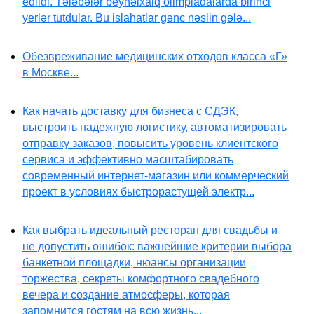
edildi. Tələbələr beynəlxalq olimpiadalarda birinci
yerlər tutdular. Bu islahatlar gənc nəslin gələ...
Обезвреживание медицинских отходов класса «Г»
в Москве...
Как начать доставку для бизнеса с СДЭК,
выстроить надежную логистику, автоматизировать
отправку заказов, повысить уровень клиентского
сервиса и эффективно масштабировать
современный интернет-магазин или коммерческий
проект в условиях быстрорастущей электр...
Как выбрать идеальный ресторан для свадьбы и
не допустить ошибок: важнейшие критерии выбора
банкетной площадки, нюансы организации
торжества, секреты комфортного свадебного
вечера и создание атмосферы, которая
запомнится гостям на всю жизнь...