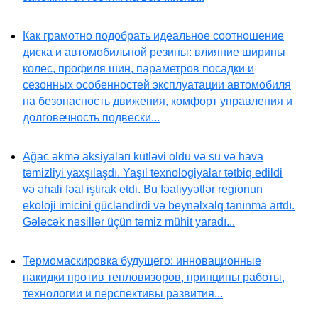
Как грамотно подобрать идеальное соотношение
диска и автомобильной резины: влияние ширины
колес, профиля шин, параметров посадки и
сезонных особенностей эксплуатации автомобиля
на безопасность движения, комфорт управления и
долговечность подвески...
Ağac əkmə aksiyaları kütləvi oldu və su və hava
təmizliyi yaxşılaşdı. Yaşıl texnologiyalar tətbiq edildi
və əhali fəal iştirak etdi. Bu fəaliyyətlər regionun
ekoloji imicini gücləndirdi və beynəlxalq tanınma artdı.
Gələcək nəsillər üçün təmiz mühit yaradı...
Термомаскировка будущего: инновационные
накидки против тепловизоров, принципы работы,
технологии и перспективы развития...