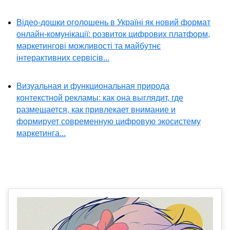
Відео-дошки оголошень в Україні як новий формат
онлайн-комунікації: розвиток цифрових платформ,
маркетингові можливості та майбутнє
інтерактивних сервісів...
Визуальная и функциональная природа
контекстной рекламы: как она выглядит, где
размещается, как привлекает внимание и
формирует современную цифровую экосистему
маркетинга...