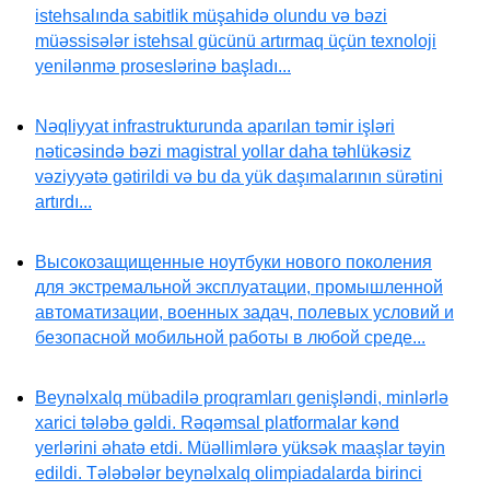
istehsalında sabitlik müşahidə olundu və bəzi
müəssisələr istehsal gücünü artırmaq üçün texnoloji
yenilənmə proseslərinə başladı...
Nəqliyyat infrastrukturunda aparılan təmir işləri
nəticəsində bəzi magistral yollar daha təhlükəsiz
vəziyyətə gətirildi və bu da yük daşımalarının sürətini
artırdı...
Высокозащищенные ноутбуки нового поколения
для экстремальной эксплуатации, промышленной
автоматизации, военных задач, полевых условий и
безопасной мобильной работы в любой среде...
Beynəlxalq mübadilə proqramları genişləndi, minlərlə
xarici tələbə gəldi. Rəqəmsal platformalar kənd
yerlərini əhatə etdi. Müəllimlərə yüksək maaşlar təyin
edildi. Tələbələr beynəlxalq olimpiadalarda birinci