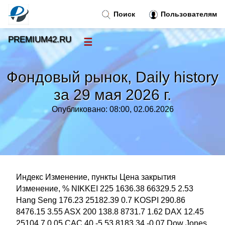
Поиск
Пользователям
PREMIUM42.RU
☰
Новости
»
Фондовый рынок, Daily history
Тренды новостей
»
за 29 мая 2026 г.
Опубликовано: 08:00, 02.06.2026
Рубрики
»
Правила
»
Контакт
»
Индекс Изменение, пункты Цена закрытия
Изменение, % NIKKEI 225 1636.38 66329.5 2.53
Hang Seng 176.23 25182.39 0.7 KOSPI 290.86
8476.15 3.55 ASX 200 138.8 8731.7 1.62 DAX 12.45
25104.7 0.05 CAC 40 -5.53 8183.34 -0.07 Dow Jones