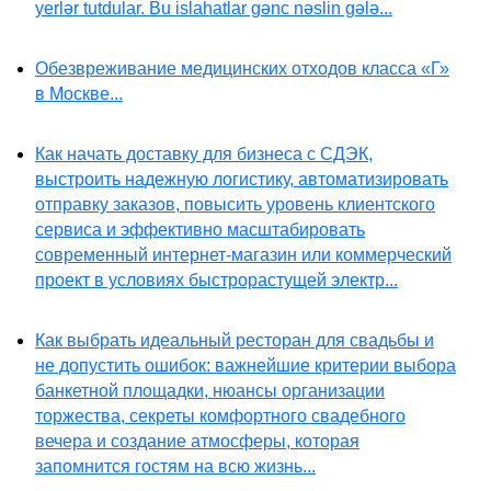
yerlər tutdular. Bu islahatlar gənc nəslin gələ...
Обезвреживание медицинских отходов класса «Г»
в Москве...
Как начать доставку для бизнеса с СДЭК,
выстроить надежную логистику, автоматизировать
отправку заказов, повысить уровень клиентского
сервиса и эффективно масштабировать
современный интернет-магазин или коммерческий
проект в условиях быстрорастущей электр...
Как выбрать идеальный ресторан для свадьбы и
не допустить ошибок: важнейшие критерии выбора
банкетной площадки, нюансы организации
торжества, секреты комфортного свадебного
вечера и создание атмосферы, которая
запомнится гостям на всю жизнь...