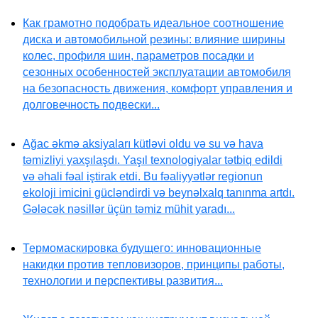
Как грамотно подобрать идеальное соотношение
диска и автомобильной резины: влияние ширины
колес, профиля шин, параметров посадки и
сезонных особенностей эксплуатации автомобиля
на безопасность движения, комфорт управления и
долговечность подвески...
Ağac əkmə aksiyaları kütləvi oldu və su və hava
təmizliyi yaxşılaşdı. Yaşıl texnologiyalar tətbiq edildi
və əhali fəal iştirak etdi. Bu fəaliyyətlər regionun
ekoloji imicini gücləndirdi və beynəlxalq tanınma artdı.
Gələcək nəsillər üçün təmiz mühit yaradı...
Термомаскировка будущего: инновационные
накидки против тепловизоров, принципы работы,
технологии и перспективы развития...