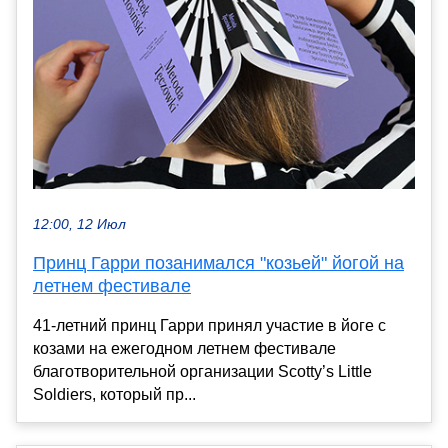
12:00, 12 Июл
Принц Гарри позанимался "козьей" йогой на
летнем фестивале
41-летний принц Гарри принял участие в йоге с
козами на ежегодном летнем фестивале
благотворительной организации Scotty’s Little
Soldiers, который пр...