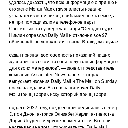
удалось доказать, что всю информацию о принце и
его жене Меган Маркл журналисты издания
узнавали из источников, приближенных к семье, а
не при помощи взлома телефонов пары
Сассекских, как утверждал Гарри."Сегодня судья
Никлин оправдал Daily Mail и отклонил все 97
обвинений, выдвинутых истцами. В каждом случае
судья признал достоверность показаний наших
журналистов о том, как они получали информацию
для своих материалов", — заявил представитель
компании Associated Newspapers, которая
выпускает издания Daily Mail и The Mail on Sunday,
после заседания. Его слова цитирует Daily
Mail.Принц ГарриК иску, который принц Гарри
подал в 2022 году, позднее присоединились певец
Элтон Джон, актриса Элизабет Херли, активистка
Дорин Лоуренс и другие знаменитости. Все они
настаивали на том, что журналисты Daily Mail