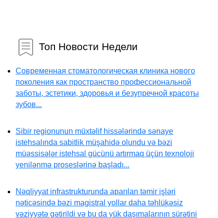
Топ Новости Недели
Современная стоматологическая клиника нового
поколения как пространство профессиональной
заботы, эстетики, здоровья и безупречной красоты
зубов...
Sibir regionunun müxtəlif hissələrində sənaye
istehsalında sabitlik müşahidə olundu və bəzi
müəssisələr istehsal gücünü artırmaq üçün texnoloji
yenilənmə proseslərinə başladı...
Nəqliyyat infrastrukturunda aparılan təmir işləri
nəticəsində bəzi magistral yollar daha təhlükəsiz
vəziyyətə gətirildi və bu da yük daşımalarının sürətini