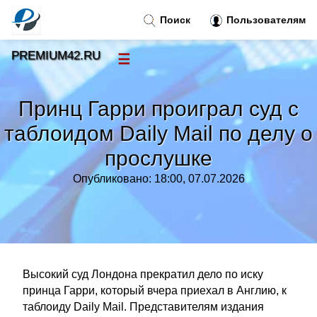
Поиск
Пользователям
PREMIUM42.RU
☰
Новости
»
Принц Гарри проиграл суд с
Тренды новостей
»
таблоидом Daily Mail по делу о
прослушке
Рубрики
»
Опубликовано: 18:00, 07.07.2026
Правила
»
Контакт
»
Высокий суд Лондона прекратил дело по иску
принца Гарри, который вчера приехал в Англию, к
таблоиду Daily Mail. Представителям издания