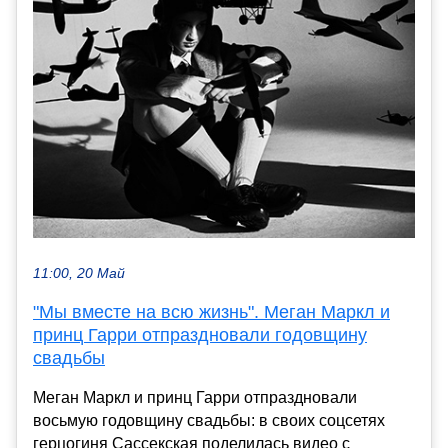
11:00, 20 Май
"Мы вместе на всю жизнь". Меган Маркл и
принц Гарри отпраздновали годовщину
свадьбы
Меган Маркл и принц Гарри отпраздновали
восьмую годовщину свадьбы: в своих соцсетях
герцогиня Сассекская поделилась видео с