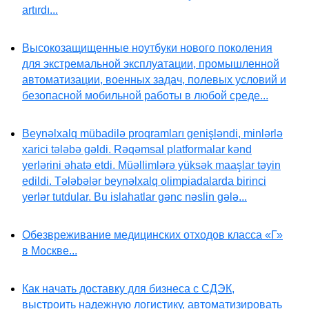
artırdı...
Высокозащищенные ноутбуки нового поколения
для экстремальной эксплуатации, промышленной
автоматизации, военных задач, полевых условий и
безопасной мобильной работы в любой среде...
Beynəlxalq mübadilə proqramları genişləndi, minlərlə
xarici tələbə gəldi. Rəqəmsal platformalar kənd
yerlərini əhatə etdi. Müəllimlərə yüksək maaşlar təyin
edildi. Tələbələr beynəlxalq olimpiadalarda birinci
yerlər tutdular. Bu islahatlar gənc nəslin gələ...
Обезвреживание медицинских отходов класса «Г»
в Москве...
Как начать доставку для бизнеса с СДЭК,
выстроить надежную логистику, автоматизировать