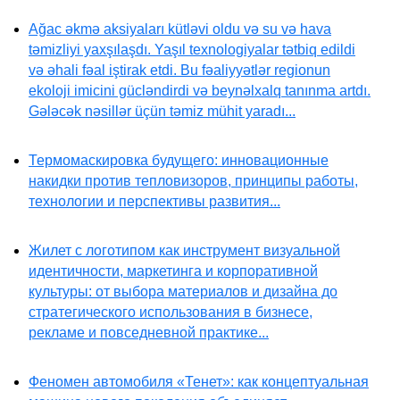
Ağac əkmə aksiyaları kütləvi oldu və su və hava
təmizliyi yaxşılaşdı. Yaşıl texnologiyalar tətbiq edildi
və əhali fəal iştirak etdi. Bu fəaliyyətlər regionun
ekoloji imicini gücləndirdi və beynəlxalq tanınma artdı.
Gələcək nəsillər üçün təmiz mühit yaradı...
Термомаскировка будущего: инновационные
накидки против тепловизоров, принципы работы,
технологии и перспективы развития...
Жилет с логотипом как инструмент визуальной
идентичности, маркетинга и корпоративной
культуры: от выбора материалов и дизайна до
стратегического использования в бизнесе,
рекламе и повседневной практике...
Феномен автомобиля «Тенет»: как концептуальная