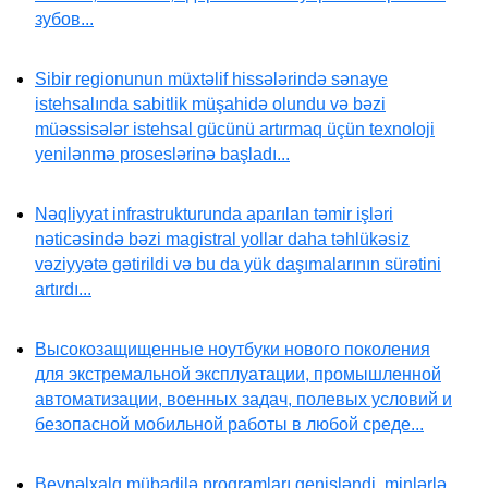
зубов...
Sibir regionunun müxtəlif hissələrində sənaye
istehsalında sabitlik müşahidə olundu və bəzi
müəssisələr istehsal gücünü artırmaq üçün texnoloji
yenilənmə proseslərinə başladı...
Nəqliyyat infrastrukturunda aparılan təmir işləri
nəticəsində bəzi magistral yollar daha təhlükəsiz
vəziyyətə gətirildi və bu da yük daşımalarının sürətini
artırdı...
Высокозащищенные ноутбуки нового поколения
для экстремальной эксплуатации, промышленной
автоматизации, военных задач, полевых условий и
безопасной мобильной работы в любой среде...
Beynəlxalq mübadilə proqramları genişləndi, minlərlə