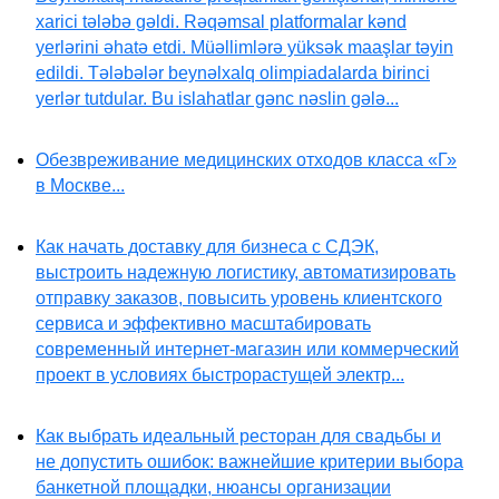
xarici tələbə gəldi. Rəqəmsal platformalar kənd
yerlərini əhatə etdi. Müəllimlərə yüksək maaşlar təyin
edildi. Tələbələr beynəlxalq olimpiadalarda birinci
yerlər tutdular. Bu islahatlar gənc nəslin gələ...
Обезвреживание медицинских отходов класса «Г»
в Москве...
Как начать доставку для бизнеса с СДЭК,
выстроить надежную логистику, автоматизировать
отправку заказов, повысить уровень клиентского
сервиса и эффективно масштабировать
современный интернет-магазин или коммерческий
проект в условиях быстрорастущей электр...
Как выбрать идеальный ресторан для свадьбы и
не допустить ошибок: важнейшие критерии выбора
банкетной площадки, нюансы организации