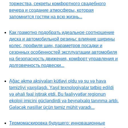
торжества, секреты комфортного свадебного
вечера и создание атмосферы, которая
запомнится гостям на всю жизнь...
Как грамотно подобрать идеальное соотношение
диска и автомобильной резины: влияние ширины
колес, профиля шин, параметров посадки и
сезонных особенностей эксплуатации автомобиля
на безопасность движения, комфорт управления и
долговечность подвески...
Ağac əkmə aksiyaları kütləvi oldu və su və hava
təmizliyi yaxşılaşdı. Yaşıl texnologiyalar tətbiq edildi
və əhali fəal iştirak etdi. Bu fəaliyyətlər regionun
ekoloji imicini gücləndirdi və beynəlxalq tanınma artdı.
Gələcək nəsillər üçün təmiz mühit yaradı...
Термомаскировка будущего: инновационные