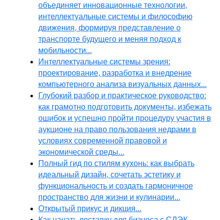
объединяет инновационные технологии,
интеллектуальные системы и философию
движения, формируя представление о
транспорте будущего и меняя подход к
мобильности...
Интеллектуальные системы зрения:
проектирование, разработка и внедрение
компьютерного анализа визуальных данных...
Глубокий разбор и практическое руководство:
как грамотно подготовить документы, избежать
ошибок и успешно пройти процедуру участия в
аукционе на право пользования недрами в
условиях современной правовой и
экономической среды...
Полный гид по стилям кухонь: как выбрать
идеальный дизайн, сочетать эстетику и
функциональность и создать гармоничное
пространство для жизни и кулинарии...
Открытый прикус и дикция...
Как начать доставку для бизнеса с СДЭК,