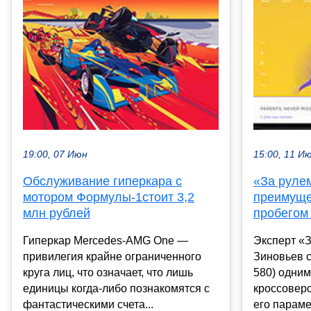
19:00, 07 Июн
15:00, 11 И
Обслуживание гиперкара с
«За руле
мотором Формулы-1стоит 3,2
преимуще
млн рублей
пробегом 
Гиперкар Mercedes-AMG One —
Эксперт «
привилегия крайне ограниченного
Зиновьев с
круга лиц, что означает, что лишь
580) одним
единицы когда-либо познакомятся с
кроссоверо
фантастическими счета...
его параме