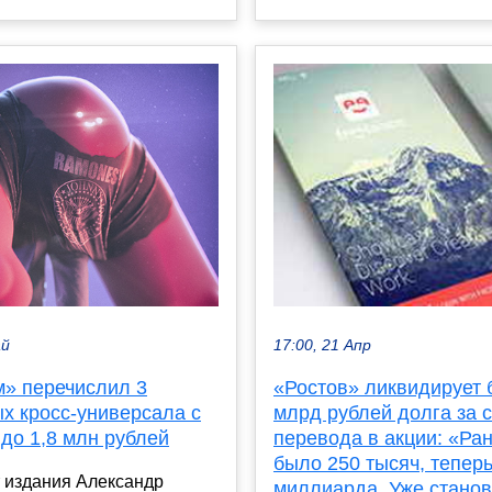
ай
17:00, 21 Апр
м» перечислил 3
«Ростов» ликвидирует 
х кросс-универсала с
млрд рублей долга за с
до 1,8 млн рублей
перевода в акции: «Ра
было 250 тысяч, тепер
 издания Александр
миллиарда. Уже стано