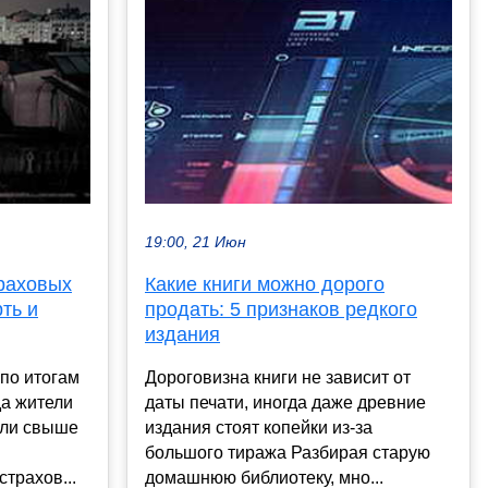
19:00, 21 Июн
раховых
Какие книги можно дорого
ть и
продать: 5 признаков редкого
издания
 по итогам
Дороговизна книги не зависит от
да жители
даты печати, иногда даже древние
или свыше
издания стоят копейки из-за
большого тиража Разбирая старую
трахов...
домашнюю библиотеку, мно...