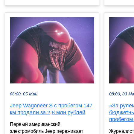
06:00, 05 Май
08:00, 03 М
Jeep Wagoneer S с пробегом 147
«За руле
км продали за 2,8 млн рублей
бюджетны
пробегом 
Первый американский
электромобиль Jeep переживает
Журналист