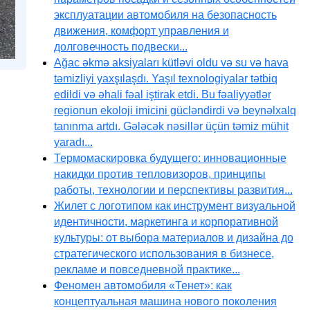
эксплуатации автомобиля на безопасность
движения, комфорт управления и
долговечность подвески...
Ağac əkmə aksiyaları kütləvi oldu və su və hava
təmizliyi yaxşılaşdı. Yaşıl texnologiyalar tətbiq
edildi və əhali fəal iştirak etdi. Bu fəaliyyətlər
regionun ekoloji imicini gücləndirdi və beynəlxalq
tanınma artdı. Gələcək nəsillər üçün təmiz mühit
yaradı...
Термомаскировка будущего: инновационные
накидки против тепловизоров, принципы
работы, технологии и перспективы развития...
Жилет с логотипом как инструмент визуальной
идентичности, маркетинга и корпоративной
культуры: от выбора материалов и дизайна до
стратегического использования в бизнесе,
рекламе и повседневной практике...
Феномен автомобиля «Тенет»: как
концептуальная машина нового поколения