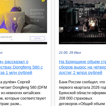
юл
21:00, 29 Июл
м» рассказал о
На Брянщине объем ст
ствах Dongfeng 580 с
сборов вырос на четвер
за 1 млн рублей
достиг 2 млрд рублей
За рулём» Сергей
Банк России сообщил, что
читает Dongfeng 580 (DFM
первого квартала 2026 го
 из немногих китайских
Брянской области оформ
в, которые соответствуют
208 000 страховых
трам: разм...
договоров.«Общий объем с