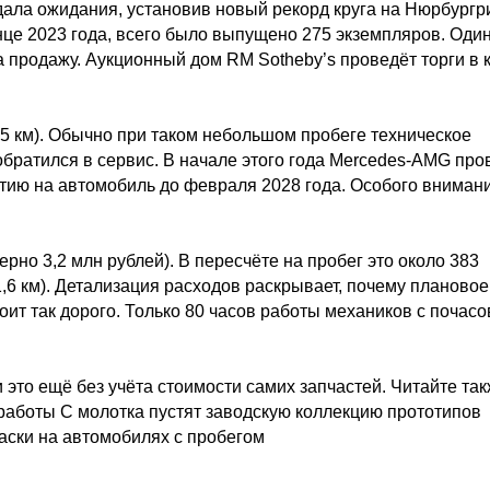
дала ожидания, установив новый рекорд круга на Нюрбургр
це 2023 года, всего было выпущено 275 экземпляров. Один
а продажу. Аукционный дом RM Sotheby’s проведёт торги в 
5 км). Обычно при таком небольшом пробеге техническое
обратился в сервис. В начале этого года Mercedes-AMG про
нтию на автомобиль до февраля 2028 года. Особого вниман
рно 3,2 млн рублей). В пересчёте на пробег это около 383
,6 км). Детализация расходов раскрывает, почему плановое
оит так дорого. Только 80 часов работы механиков с почас
 это ещё без учёта стоимости самих запчастей. Читайте так
работы С молотка пустят заводскую коллекцию прототипов
аски на автомобилях с пробегом