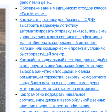
gənc nəslin gələ...
Обезвреживание медицинских отходов класса
«Г» в Москве...
Как начать доставку для бизнеса с СДЭК,
выстроить надежную логистику,
автоматизировать отправку заказов, повысить
уровень клиентского сервиса и эффективно
масштабировать современный интернет-
магазин или коммерческий проект в условиях
быстрорастущей электр...
Как выбрать идеальный ресторан для свадьбы
и не допустить ошибок: важнейшие критерии
выбора банкетной площадки, нюансы
организации торжества, секреты комфортного
свадебного вечера и создание атмосферы,
которая запомнится гостям на всю жизнь...
Как грамотно подобрать идеальное
соотношение диска и автомобильной резины:
влияние ширины колес, профиля шин,
параметров посадки и сезонных особенностей