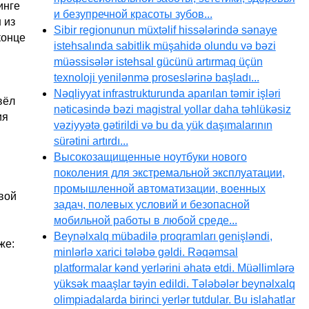
инге
и безупречной красоты зубов...
 из
Sibir regionunun müxtəlif hissələrində sənaye
конце
istehsalında sabitlik müşahidə olundu və bəzi
müəssisələr istehsal gücünü artırmaq üçün
texnoloji yenilənmə proseslərinə başladı...
Nəqliyyat infrastrukturunda aparılan təmir işləri
вёл
nəticəsində bəzi magistral yollar daha təhlükəsiz
ия
vəziyyətə gətirildi və bu da yük daşımalarının
sürətini artırdı...
Высокозащищенные ноутбуки нового
поколения для экстремальной эксплуатации,
промышленной автоматизации, военных
овой
задач, полевых условий и безопасной
мобильной работы в любой среде...
Beynəlxalq mübadilə proqramları genişləndi,
же:
minlərlə xarici tələbə gəldi. Rəqəmsal
platformalar kənd yerlərini əhatə etdi. Müəllimlərə
yüksək maaşlar təyin edildi. Tələbələr beynəlxalq
olimpiadalarda birinci yerlər tutdular. Bu islahatlar