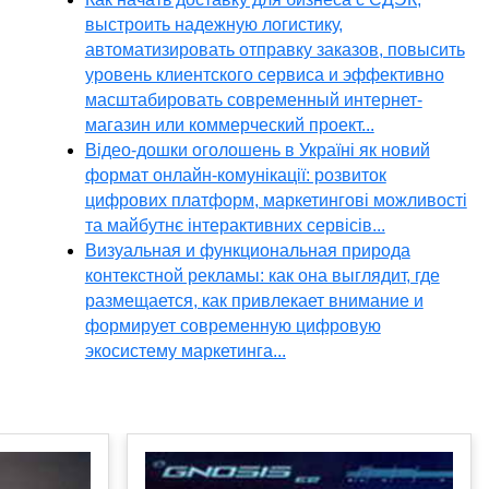
выстроить надежную логистику,
автоматизировать отправку заказов, повысить
уровень клиентского сервиса и эффективно
масштабировать современный интернет-
магазин или коммерческий проект...
Відео-дошки оголошень в Україні як новий
формат онлайн-комунікації: розвиток
цифрових платформ, маркетингові можливості
та майбутнє інтерактивних сервісів...
Визуальная и функциональная природа
контекстной рекламы: как она выглядит, где
размещается, как привлекает внимание и
формирует современную цифровую
экосистему маркетинга...