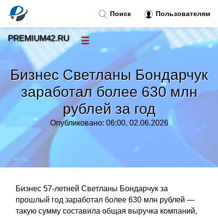
Поиск
Пользователям
PREMIUM42.RU
☰
Новости
»
Бизнес Светланы Бондарчук
Тренды новостей
»
заработал более 630 млн
рублей за год
Рубрики
»
Опубликовано: 06:00, 02.06.2026
Правила
»
Контакт
»
Бизнес 57-летней Светланы Бондарчук за
прошлый год заработал более 630 млн рублей —
такую сумму составила общая выручка компаний,