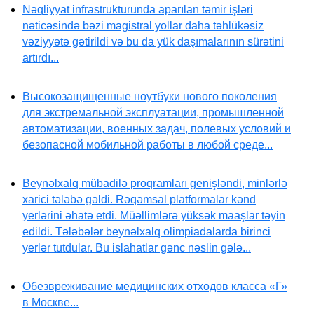
Nəqliyyat infrastrukturunda aparılan təmir işləri
nəticəsində bəzi magistral yollar daha təhlükəsiz
vəziyyətə gətirildi və bu da yük daşımalarının sürətini
artırdı...
Высокозащищенные ноутбуки нового поколения
для экстремальной эксплуатации, промышленной
автоматизации, военных задач, полевых условий и
безопасной мобильной работы в любой среде...
Beynəlxalq mübadilə proqramları genişləndi, minlərlə
xarici tələbə gəldi. Rəqəmsal platformalar kənd
yerlərini əhatə etdi. Müəllimlərə yüksək maaşlar təyin
edildi. Tələbələr beynəlxalq olimpiadalarda birinci
yerlər tutdular. Bu islahatlar gənc nəslin gələ...
Обезвреживание медицинских отходов класса «Г»
в Москве...