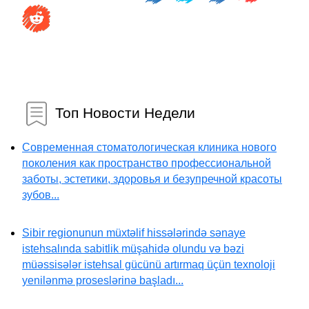
Топ Новости Недели
Современная стоматологическая клиника нового
поколения как пространство профессиональной
заботы, эстетики, здоровья и безупречной красоты
зубов...
Sibir regionunun müxtəlif hissələrində sənaye
istehsalında sabitlik müşahidə olundu və bəzi
müəssisələr istehsal gücünü artırmaq üçün texnoloji
yenilənmə proseslərinə başladı...