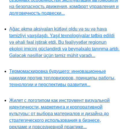
на безопасность движения, комфорт управления и
долговечность подвески...
Ağac əkmə aksiyaları kütləvi oldu və su və hava
təmizliyi yaxşılaşdı. Yaşıl texnologiyalar tətbiq edildi
və əhali fəal iştirak etdi. Bu fəaliyyətlər regionun
ekoloji imicini gücləndirdi və beynəlxalq tanınma artdı.
Gələcək nəsillər üçün təmiz mühit yaradı...
Термомаскировка будущего: инновационные
накидки против тепловизоров, принципы работы,
технологии и перспективы развития...
Жилет с логотипом как инструмент визуальной
идентичности, маркетинга и корпоративной
культуры: от выбора материалов и дизайна до
стратегического использования в бизнесе,
рекламе и повседневной практике...