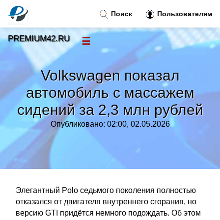
Поиск
Пользователям
PREMIUM42.RU
☰
Новости
»
Volkswagen показал
Тренды новостей
»
автомобиль с массажем
сидений за 2,3 млн рублей
Рубрики
»
Опубликовано: 02:00, 02.05.2026
Правила
»
Контакт
»
Элегантный Polo седьмого поколения полностью
отказался от двигателя внутреннего сгорания, но
версию GTI придётся немного подождать. Об этом