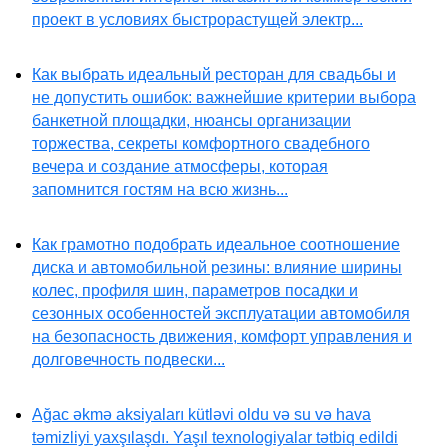
проект в условиях быстрорастущей электр...
Как выбрать идеальный ресторан для свадьбы и
не допустить ошибок: важнейшие критерии выбора
банкетной площадки, нюансы организации
торжества, секреты комфортного свадебного
вечера и создание атмосферы, которая
запомнится гостям на всю жизнь...
Как грамотно подобрать идеальное соотношение
диска и автомобильной резины: влияние ширины
колес, профиля шин, параметров посадки и
сезонных особенностей эксплуатации автомобиля
на безопасность движения, комфорт управления и
долговечность подвески...
Ağac əkmə aksiyaları kütləvi oldu və su və hava
təmizliyi yaxşılaşdı. Yaşıl texnologiyalar tətbiq edildi