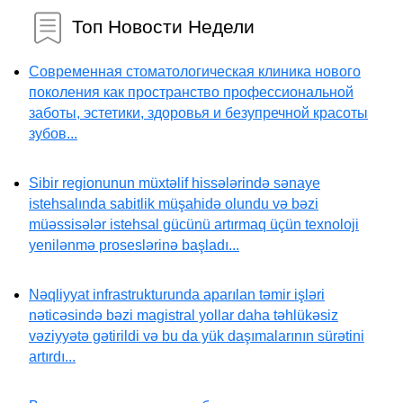
Топ Новости Недели
Современная стоматологическая клиника нового
поколения как пространство профессиональной
заботы, эстетики, здоровья и безупречной красоты
зубов...
Sibir regionunun müxtəlif hissələrində sənaye
istehsalında sabitlik müşahidə olundu və bəzi
müəssisələr istehsal gücünü artırmaq üçün texnoloji
yenilənmə proseslərinə başladı...
Nəqliyyat infrastrukturunda aparılan təmir işləri
nəticəsində bəzi magistral yollar daha təhlükəsiz
vəziyyətə gətirildi və bu da yük daşımalarının sürətini
artırdı...