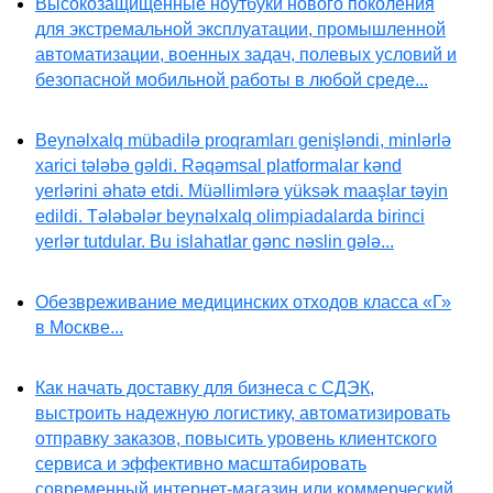
Высокозащищенные ноутбуки нового поколения
для экстремальной эксплуатации, промышленной
автоматизации, военных задач, полевых условий и
безопасной мобильной работы в любой среде...
Beynəlxalq mübadilə proqramları genişləndi, minlərlə
xarici tələbə gəldi. Rəqəmsal platformalar kənd
yerlərini əhatə etdi. Müəllimlərə yüksək maaşlar təyin
edildi. Tələbələr beynəlxalq olimpiadalarda birinci
yerlər tutdular. Bu islahatlar gənc nəslin gələ...
Обезвреживание медицинских отходов класса «Г»
в Москве...
Как начать доставку для бизнеса с СДЭК,
выстроить надежную логистику, автоматизировать
отправку заказов, повысить уровень клиентского
сервиса и эффективно масштабировать
современный интернет-магазин или коммерческий