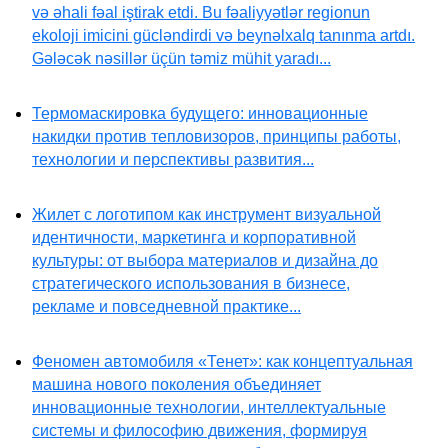
və əhali fəal iştirak etdi. Bu fəaliyyətlər regionun
ekoloji imicini gücləndirdi və beynəlxalq tanınma artdı.
Gələcək nəsillər üçün təmiz mühit yaradı...
Термомаскировка будущего: инновационные
накидки против тепловизоров, принципы работы,
технологии и перспективы развития...
Жилет с логотипом как инструмент визуальной
идентичности, маркетинга и корпоративной
культуры: от выбора материалов и дизайна до
стратегического использования в бизнесе,
рекламе и повседневной практике...
Феномен автомобиля «Тенет»: как концептуальная
машина нового поколения объединяет
инновационные технологии, интеллектуальные
системы и философию движения, формируя