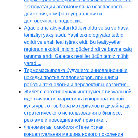
эксплуатации автомобиля на безопасность
движения, комфорт управления и
долговечность подвески...
Ağac əkmə aksiyaları kütləvi oldu və su və hava
təmizliyi yaxşılaşdı. Yaşıl texnologiyalar tətbiq
edildi və əhali fəal iştirak etdi. Bu fəaliyyətlər
regionun ekoloji imicini gücləndirdi və beynəlxalq
tanınma artdı. Gələcək nəsillər üçün təmiz mühit
yaradı...
Термомаскировка будущего: инновационные
накидки против тепловизоров, принципы
работы, технологии и перспективы развития...
Жилет с логотипом как инструмент визуальной
идентичности, маркетинга и корпоративной
культуры: от выбора материалов и дизайна до
стратегического использования в бизнесе,
рекламе и повседневной практике...
Феномен автомобиля «Тенет»: как
концептуальная машина нового поколения