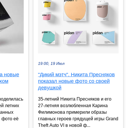
19:00, 19 Июл
"Дикий мэтч". Никита Пресняков
а новые
показал новые фото со своей
ихом
девушкой
35-летний Никита Пресняков и его
поделилась
27-летняя возлюбленная Карина
ей летних
Филимонова примерили образы
ванных
главных героев грядущей игры Grand
е фото её
Theft Auto VI в новой ф...