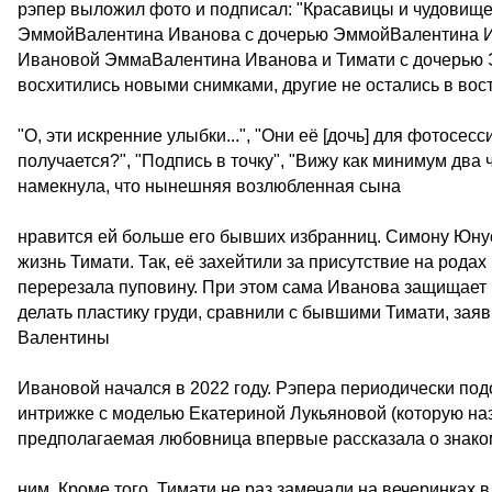
рэпер выложил фото и подписал: "Красавицы и чудовищ
ЭммойВалентина Иванова с дочерью ЭммойВалентина И
Ивановой ЭммаВалентина Иванова и Тимати с дочерью 
восхитились новыми снимками, другие не остались в вост
"О, эти искренние улыбки...", "Они её [дочь] для фотосес
получается?", "Подпись в точку", "Вижу как минимум два
намекнула, что нынешняя возлюбленная сына
нравится ей больше его бывших избранниц. Симону Юнус
жизнь Тимати. Так, её захейтили за присутствие на рода
перерезала пуповину. При этом сама Иванова защищает м
делать пластику груди, сравнили с бывшими Тимати, заяв
Валентины
Ивановой начался в 2022 году. Рэпера периодически подо
интрижке с моделью Екатериной Лукьяновой (которую на
предполагаемая любовница впервые рассказала о знако
ним. Кроме того, Тимати не раз замечали на вечеринках 