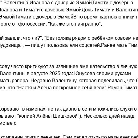
е".Валентина Иванова с дочерью ЭммойТимати с дочерью
ванова и Тимати с дочерью ЭммойДочь Тимати и Валенти
ЭммойТимати с дочерью ЭммойВ то время как поклонники 
орге от фотосессии. "Как же это наигранно",
сий завели, что ли?", "Без голяка рядом с ребёнком совсем н
 чудовища", — пишут пользователи соцсетей.Ранее мать Тим
ову часто критикуют за излишнее вмешательство в личную
х Валентины в августе 2025 года: Юнусова своими руками
ать рэпера. Недавно Валентину, которая поделилась, что 
ив, что "Настя и Алёна поскромнее себя вели".Роман Тимат
зревают в изменах: не так давно в сети множились слухи о
зывают "копией Алёны Шишковой"). Несколько дней назад
мстве с
в компании других девушек. Сам рэпер открыто называет се