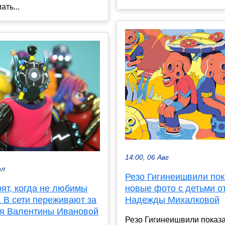
ать...
14:00, 06 Авг
юл
Резо Гигинеишвили по
рят, когда не любимы
новые фото с детьми о
 В сети переживают за
Надежды Михалковой
я Валентины Ивановой
Резо Гигинеишвили показ