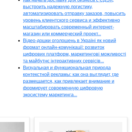
выстроить надежную логистику,
автоматизировать отправку заказов, повысить
уровень клиентского сервиса и эффективно
масштабировать современный интернет-
магазин или коммерческий проект...
Відео-дошки оголошень в Україні як новий
формат онлайн-комунікації: розвиток
цифрових платформ, маркетингові можливості
та майбутнє інтерактивних сервісів...
Визуальная и функциональная природа
контекстной рекламы: как она выглядит, где
размещается, как привлекает внимание и
формирует современную цифровую
экосистему маркетинга...