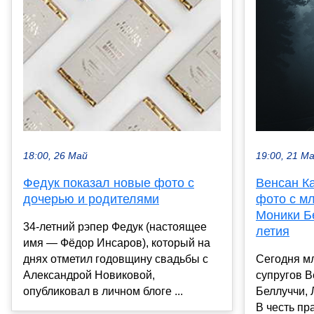
19:00, 21 М
18:00, 26 Май
Венсан К
Федук показал новые фото с
фото с м
дочерью и родителями
Моники Бе
34-летний рэпер Федук (настоящее
летия
имя — Фёдор Инсаров), который на
Сегодня м
днях отметил годовщину свадьбы с
супругов В
Александрой Новиковой,
Беллуччи, 
опубликовал в личном блоге ...
В честь пр