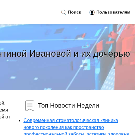
Поиск
Пользователям
нтиной Ивановой и их дочерью
ой.
Топ Новости Недели
ремя
ой от
Современная стоматологическая клиника
нового поколения как пространство
профессиональной заботы, эстетики, здоровья