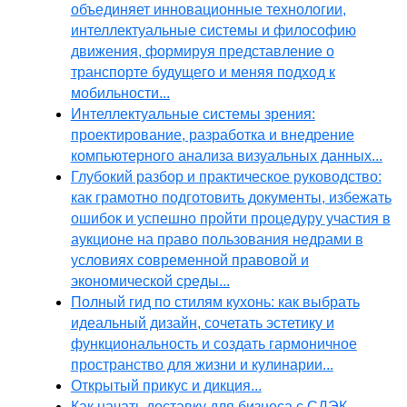
объединяет инновационные технологии,
интеллектуальные системы и философию
движения, формируя представление о
транспорте будущего и меняя подход к
мобильности...
Интеллектуальные системы зрения:
проектирование, разработка и внедрение
компьютерного анализа визуальных данных...
Глубокий разбор и практическое руководство:
как грамотно подготовить документы, избежать
ошибок и успешно пройти процедуру участия в
аукционе на право пользования недрами в
условиях современной правовой и
экономической среды...
Полный гид по стилям кухонь: как выбрать
идеальный дизайн, сочетать эстетику и
функциональность и создать гармоничное
пространство для жизни и кулинарии...
Открытый прикус и дикция...
Как начать доставку для бизнеса с СДЭК,