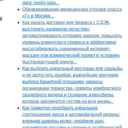
gənc nəslin gələ...
Обезвреживание медицинских отходов класса
«Г» в Москве...
й
Как начать доставку для бизнеса с СДЭК,
выстроить надежную логистику,
автоматизировать отправку заказов, повысить
уровень клиентского сервиса и эффективно
масштабировать современный интернет-
магазин или коммерческий проект в условиях
быстрорастущей электр...
Как выбрать идеальный ресторан для свадьбы
и не допустить ошибок: важнейшие критерии
выбора банкетной площадки, нюансы
организации торжества, секреты комфортного
свадебного вечера и создание атмосферы,
которая запомнится гостям на всю жизнь...
Как грамотно подобрать идеальное
соотношение диска и автомобильной резины:
влияние ширины колес, профиля шин,
параметров посадки и сезонных особенностей