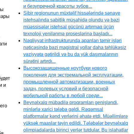
и безупречной красоты зубов...
ны
Sibir regionunun müxtəlif hissələrində sənaye
пары
istehsalında sabitlik müşahidə olundu və bəzi
müəssisələr istehsal gücünü artırmaq üçün
texnoloji yenilənmə proseslərinə başladı...
е
Nəqliyyat infrastrukturunda aparılan təmir işləri
ати
nəticəsində bəzi magistral yollar daha təhlükəsiz
vəziyyətə gətirildi və bu da yük daşımalarının
sürətini artırdı...
Высокозащищенные ноутбуки нового
поколения для экстремальной эксплуатации,
будет
промышленной автоматизации, военных
и и
задач, полевых условий и безопасной
мобильной работы в любой среде...
Beynəlxalq mübadilə proqramları genişləndi,
 его
minlərlə xarici tələbə gəldi. Rəqəmsal
platformalar kənd yerlərini əhatə etdi. Müəllimlərə
yüksək maaşlar təyin edildi. Tələbələr beynəlxalq
olimpiadalarda birinci yerlər tutdular. Bu islahatlar
бя