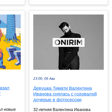
23:00, 05 Авг
казал
Девушка Тимати Валентина
т
Иванова снялась с годовалой
дочерью в фотосессии
ал новые
32-летняя Валентина Иванова