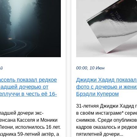
ай
00:00, 10 Июн
ассель показал редкое
Джиджи Хадид показал
ладшей дочерью от
фото с дочерью и жен
ллуччи в честь её 16-
Брэдли Купером
31-летняя Джиджи Хадид 
ладшей дочери экс-
в своём инстаграме* сери
енсана Касселя и Моники
снимков. Среди опублико
Леони, исполнилось 16 лет.
кадров оказалось и редко
аздника 59-летний актёр, а
пятилетней дочери...