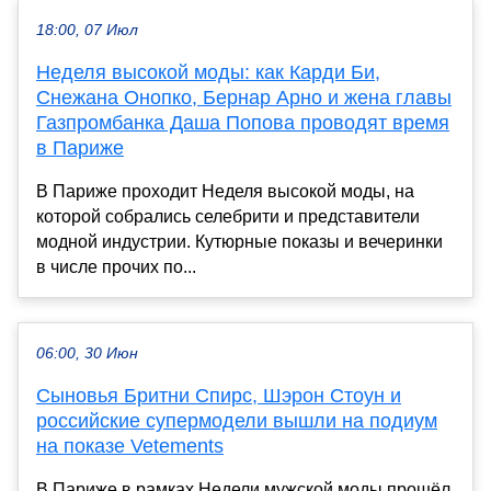
18:00, 07 Июл
Неделя высокой моды: как Карди Би,
Снежана Онопко, Бернар Арно и жена главы
Газпромбанка Даша Попова проводят время
в Париже
В Париже проходит Неделя высокой моды, на
которой собрались селебрити и представители
модной индустрии. Кутюрные показы и вечеринки
в числе прочих по...
06:00, 30 Июн
Сыновья Бритни Спирс, Шэрон Стоун и
российские супермодели вышли на подиум
на показе Vetements
В Париже в рамках Недели мужской моды прошёл