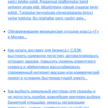
xarici tələbə gəldi. Rəqəmsal platformalar kənd
yerlərini əhatə etdi. Müəllimlərə yüksək maaşlar təyin
edildi. Tələbələr beynəlxalq olimpiadalarda birinci
yerlər tutdular. Bu islahatlar gənc nəslin gələ...
Обезвреживание медицинских отходов класса «Г»
в Москве...
Как начать доставку для бизнеса с СДЭК,
выстроить надежную логистику, автоматизировать
отправку заказов, повысить уровень клиентского
сервиса и эффективно масштабировать
современный интернет-магазин или коммерческий
проект в условиях быстрорастущей электр...
Как выбрать идеальный ресторан для свадьбы и
не допустить ошибок: важнейшие критерии выбора
банкетной площадки, нюансы организации
торжества, секреты комфортного свадебного