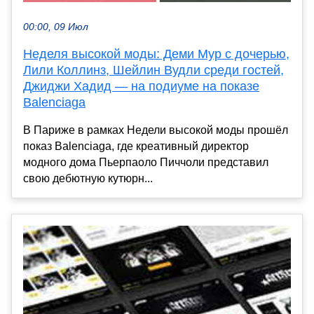
00:00, 09 Июл
Неделя высокой моды: Деми Мур с дочерью,
Лили Коллинз, Шейлин Вудли среди гостей,
Джиджи Хадид — на подиуме на показе
Balenciaga
В Париже в рамках Недели высокой моды прошёл
показ Balenciaga, где креативный директор
модного дома Пьерпаоло Пиччоли представил
свою дебютную кутюрн...