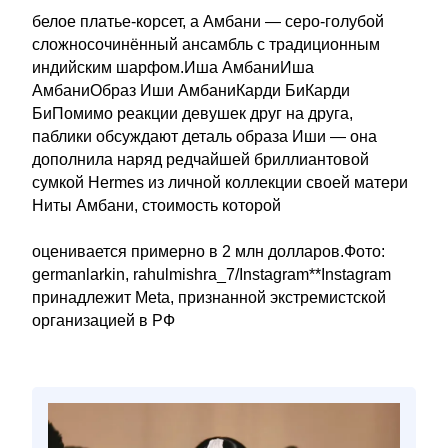
белое платье-корсет, а Амбани — серо-голубой
сложносочинённый ансамбль с традиционным
индийским шарфом.Иша АмбаниИша
АмбаниОбраз Иши АмбаниКарди БиКарди
БиПомимо реакции девушек друг на друга,
паблики обсуждают деталь образа Иши — она
дополнила наряд редчайшей бриллиантовой
сумкой Hermеs из личной коллекции своей матери
Ниты Амбани, стоимость которой
оценивается примерно в 2 млн долларов.Фото:
germanlarkin, rahulmishra_7/Instagram**Instagram
принадлежит Meta, признанной экстремистской
организацией в РФ