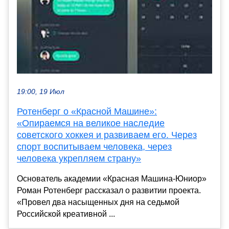
19:00, 19 Июл
Ротенберг о «Красной Машине»:
«Опираемся на великое наследие
советского хоккея и развиваем его. Через
спорт воспитываем человека, через
человека укрепляем страну»
Основатель академии «Красная Машина-Юниор»
Роман Ротенберг рассказал о развитии проекта.
«Провел два насыщенных дня на седьмой
Российской креативной ...