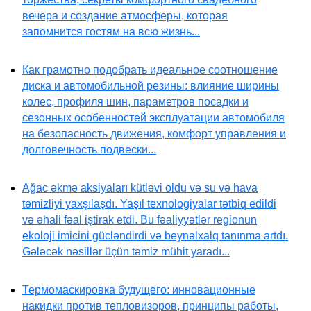
вечера и создание атмосферы, которая
запомнится гостям на всю жизнь...
Как грамотно подобрать идеальное соотношение
диска и автомобильной резины: влияние ширины
колес, профиля шин, параметров посадки и
сезонных особенностей эксплуатации автомобиля
на безопасность движения, комфорт управления и
долговечность подвески...
Ağac əkmə aksiyaları kütləvi oldu və su və hava
təmizliyi yaxşılaşdı. Yaşıl texnologiyalar tətbiq edildi
və əhali fəal iştirak etdi. Bu fəaliyyətlər regionun
ekoloji imicini gücləndirdi və beynəlxalq tanınma artdı.
Gələcək nəsillər üçün təmiz mühit yaradı...
Термомаскировка будущего: инновационные
накидки против тепловизоров, принципы работы,