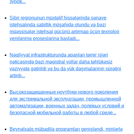
зубов...
Sibir regionunun müxtəlif hissələrində sənaye
istehsalında sabitlik müşahidə olundu və bəzi
müəssisələr istehsal gücünü artırmaq üçün texnoloji
yenilənmə proseslərinə başladı...
Nəqliyyat infrastrukturunda aparılan təmir işləri
nəticəsində bəzi magistral yollar daha təhlükəsiz
vəziyyətə gətirildi və bu da yük daşımalarının sürətini
artırdı...
Высокозащищенные ноутбуки нового поколения
для экстремальной эксплуатации, промышленной
автоматизации, военных задач, полевых условий и
безопасной мобильной работы в любой среде...
Beynəlxalq mübadilə proqramları genişləndi, minlərlə