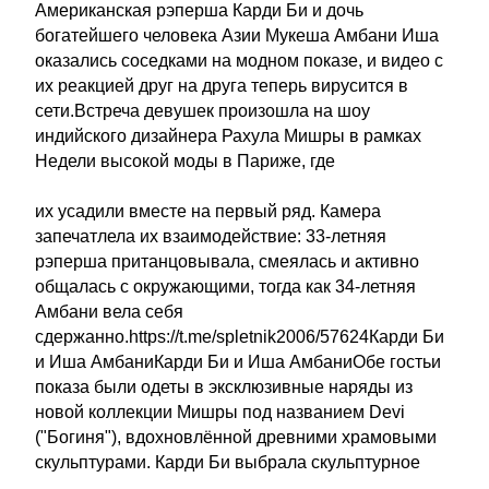
Американская рэперша Карди Би и дочь
богатейшего человека Азии Мукеша Амбани Иша
оказались соседками на модном показе, и видео с
их реакцией друг на друга теперь вирусится в
сети.Встреча девушек произошла на шоу
индийского дизайнера Рахула Мишры в рамках
Недели высокой моды в Париже, где
их усадили вместе на первый ряд. Камера
запечатлела их взаимодействие: 33-летняя
рэперша пританцовывала, смеялась и активно
общалась с окружающими, тогда как 34-летняя
Амбани вела себя
сдержанно.https://t.me/spletnik2006/57624Карди Би
и Иша АмбаниКарди Би и Иша АмбаниОбе гостьи
показа были одеты в эксклюзивные наряды из
новой коллекции Мишры под названием Devi
("Богиня"), вдохновлённой древними храмовыми
скульптурами. Карди Би выбрала скульптурное