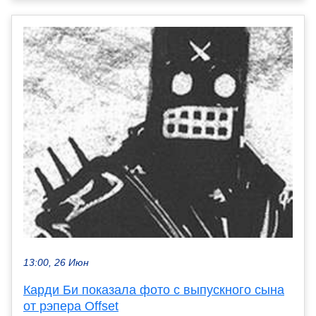
13:00, 26 Июн
Карди Би показала фото с выпускного сына
от рэпера Offset