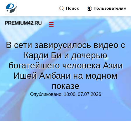
Поиск
Пользователям
PREMIUM42.RU
☰
Новости
»
В сети завирусилось видео с
Тренды новостей
»
Карди Би и дочерью
богатейшего человека Азии
Рубрики
»
Ишей Амбани на модном
Правила
»
показе
Опубликовано: 18:00, 07.07.2026
Контакт
»