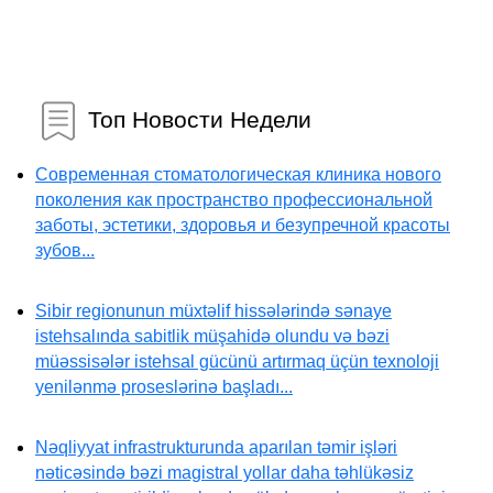
Топ Новости Недели
Современная стоматологическая клиника нового
поколения как пространство профессиональной
заботы, эстетики, здоровья и безупречной красоты
зубов...
Sibir regionunun müxtəlif hissələrində sənaye
istehsalında sabitlik müşahidə olundu və bəzi
müəssisələr istehsal gücünü artırmaq üçün texnoloji
yenilənmə proseslərinə başladı...
Nəqliyyat infrastrukturunda aparılan təmir işləri
nəticəsində bəzi magistral yollar daha təhlükəsiz