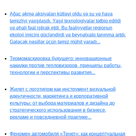
Ağac əkmə aksiyaları kütləvi oldu və su və hava
təmizliyi yaxşılaşdı. Yaşıl texnologiyalar tətbiq edildi
və əhali fəal iştirak etdi. Bu fəaliyyətlər regionun
ekoloji imicini gücləndirdi və beynəlxalq tanınma artdı.
Gələcək nəsillər üçün təmiz mühit yaradı...
Термомаскировка будущего: инновационные
накидки против тепловизоров, принципы работы,
технологии и перспективы развития...
Жилет с логотипом как инструмент визуальной
идентичности, маркетинга и корпоративной
культуры: от выбора материалов и дизайна до
стратегического использования в бизнесе,
рекламе и повседневной практике...
Феномен автомобиля «Тенет»: как концептуальная