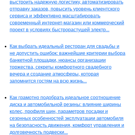
выстроить надежную логистику, автоматизировать
отправку заказов, повысить уровень клиентского
сервиса и эффективно масштабировать
современный интернет-магазин или коммерческий
проект в условиях быстрорастущей электр...
Как выбрать идеальный ресторан для свадьбы и
не допустить ошибок: важнейшие критерии выбора
банкетной площадки, нюансы организации
торжества, секреты комфортного свадебного
вечера и создание атмосферы, которая
запомнится гостям на всю жизнь...
Как грамотно подобрать идеальное соотношение
диска и автомобильной резины: влияние ширины
колес, профиля шин, параметров посадки и
сезонных особенностей эксплуатации автомобиля
на безопасность движения, комфорт управления и
долговечность подвески...