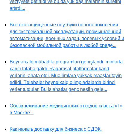
vəziyyətə gətirildi və bu da yük daşımalarının sürətini
artırdı...
Высокозащищенные ноутбуки нового поколения
для экстремальной эксплуатации, промышленной
автоматизации, военных задач, полевых условий и
безопасной мобильной работы в любой среде...
Beynəlxalq mübadilə proqramları genişləndi, minlərlə
xarici tələbə gəldi. Rəqəmsal platformalar kənd
yerlərini əhatə etdi. Müəllimlərə yüksək maaşlar təyin
edildi. Tələbələr beynəlxalq olimpiadalarda birinci
yerlər tutdular. Bu islahatlar gənc nəslin gələ...
Обезвреживание медицинских отходов класса «Г»
в Москве...
Как начать доставку для бизнеса с СДЭК,