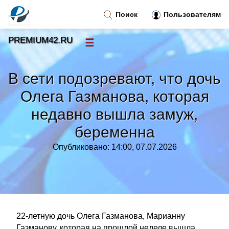
Поиск
Пользователям
PREMIUM42.RU
☰
Новости
»
В сети подозревают, что дочь
Тренды новостей
»
Олега Газманова, которая
недавно вышла замуж,
Рубрики
»
беременна
Правила
»
Опубликовано: 14:00, 07.07.2026
Контакт
»
22-летную дочь Олега Газманова, Марианну
Газманову, которая на прошлой неделе вышла