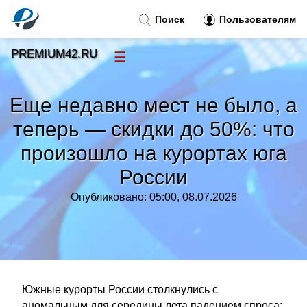
Поиск
Пользователям
PREMIUM42.RU
☰
Новости
»
Еще недавно мест не было, а
Тренды новостей
»
теперь — скидки до 50%: что
произошло на курортах юга
Рубрики
»
России
Правила
»
Опубликовано: 05:00, 08.07.2026
Контакт
»
Южные курорты России столкнулись с
аномальным для середины лета падением спроса: