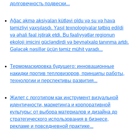
долговечность подвески...
Ağac əkmə aksiyaları kütləvi oldu və su və hava
təmizliyi yaxşılaşdı. Yaşıl texnologiyalar tətbiq edildi
və əhali fəal iştirak etdi. Bu fəaliyyətlər regionun
ekoloji imicini gücləndirdi və beynəlxalq tanınma artdı.
Gələcək nəsillər üçün təmiz mühit yaradı...
Термомаскировка будущего: инновационные
накидки против тепловизоров, принципы работы,
технологии и перспективы развития...
Жилет с логотипом как инструмент визуальной
идентичности, маркетинга и корпоративной
культуры: от выбора материалов и дизайна до
стратегического использования в бизнесе,
рекламе и повседневной практике...