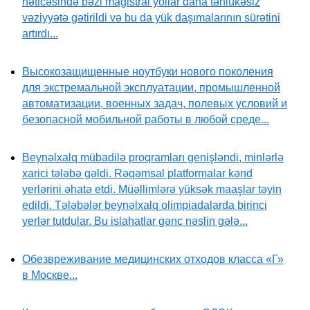
nəticəsində bəzi magistral yollar daha təhlükəsiz
vəziyyətə gətirildi və bu da yük daşımalarının sürətini
artırdı...
Высокозащищенные ноутбуки нового поколения
для экстремальной эксплуатации, промышленной
автоматизации, военных задач, полевых условий и
безопасной мобильной работы в любой среде...
Beynəlxalq mübadilə proqramları genişləndi, minlərlə
xarici tələbə gəldi. Rəqəmsal platformalar kənd
yerlərini əhatə etdi. Müəllimlərə yüksək maaşlar təyin
edildi. Tələbələr beynəlxalq olimpiadalarda birinci
yerlər tutdular. Bu islahatlar gənc nəslin gələ...
Обезвреживание медицинских отходов класса «Г»
в Москве...