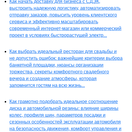
Как начать доставку для бизнеса с СДЭК,
выстроить надежную логистику, автоматизировать
отправку заказов, повысить уровень клиентского
сервиса и эффективно масштабировать
современный интернет-магазин или коммерческий
проект в условиях быстрорастущей электр...
Как выбрать идеальный ресторан для свадьбы и
не допустить ошибок: важнейшие критерии выбора
банкетной площадки, нюансы организации
торжества, секреты комфортного свадебного
вечера и создание атмосферы, которая
запомнится гостям на всю жизнь...
Как грамотно подобрать идеальное соотношение
диска и автомобильной резины: влияние ширины
колес, профиля шин, параметров посадки и
сезонных особенностей эксплуатации автомобиля
на безопасность движения, комфорт управления и