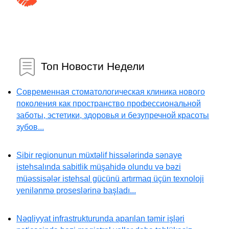
Топ Новости Недели
Современная стоматологическая клиника нового
поколения как пространство профессиональной
заботы, эстетики, здоровья и безупречной красоты
зубов...
Sibir regionunun müxtəlif hissələrində sənaye
istehsalında sabitlik müşahidə olundu və bəzi
müəssisələr istehsal gücünü artırmaq üçün texnoloji
yenilənmə proseslərinə başladı...
Nəqliyyat infrastrukturunda aparılan təmir işləri