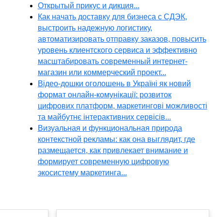
Открытый прикус и дикция...
Как начать доставку для бизнеса с СДЭК,
выстроить надежную логистику,
автоматизировать отправку заказов, повысить
уровень клиентского сервиса и эффективно
масштабировать современный интернет-
магазин или коммерческий проект...
Відео-дошки оголошень в Україні як новий
формат онлайн-комунікації: розвиток
цифрових платформ, маркетингові можливості
та майбутнє інтерактивних сервісів...
Визуальная и функциональная природа
контекстной рекламы: как она выглядит, где
размещается, как привлекает внимание и
формирует современную цифровую
экосистему маркетинга...