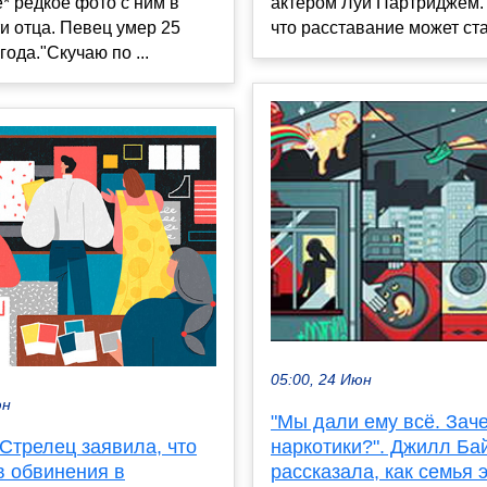
актёром Луи Партриджем.
* редкое фото с ним в
что расставание может стат
и отца. Певец умер 25
года."Скучаю по ...
05:00, 24 Июн
юн
"Мы дали ему всё. Зач
Стрелец заявила, что
наркотики?". Джилл Ба
в обвинения в
рассказала, как семья э