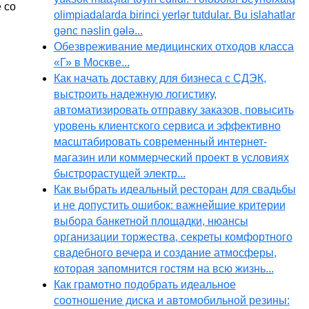
 со
olimpiadalarda birinci yerlər tutdular. Bu islahatlar
gənc nəslin gələ...
Обезвреживание медицинских отходов класса
«Г» в Москве...
Как начать доставку для бизнеса с СДЭК,
выстроить надежную логистику,
автоматизировать отправку заказов, повысить
уровень клиентского сервиса и эффективно
масштабировать современный интернет-
магазин или коммерческий проект в условиях
быстрорастущей электр...
Как выбрать идеальный ресторан для свадьбы
и не допустить ошибок: важнейшие критерии
выбора банкетной площадки, нюансы
организации торжества, секреты комфортного
свадебного вечера и создание атмосферы,
которая запомнится гостям на всю жизнь...
Как грамотно подобрать идеальное
соотношение диска и автомобильной резины: