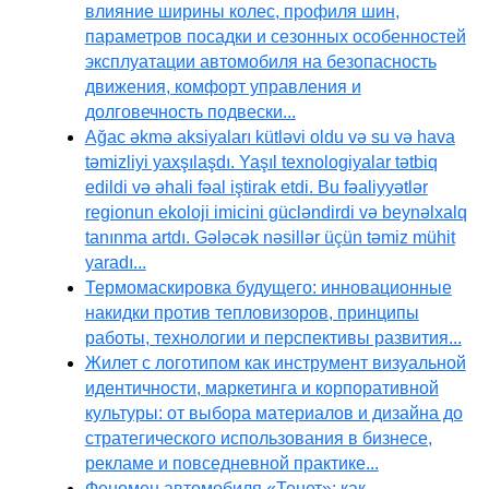
влияние ширины колес, профиля шин,
параметров посадки и сезонных особенностей
эксплуатации автомобиля на безопасность
движения, комфорт управления и
долговечность подвески...
Ağac əkmə aksiyaları kütləvi oldu və su və hava
təmizliyi yaxşılaşdı. Yaşıl texnologiyalar tətbiq
edildi və əhali fəal iştirak etdi. Bu fəaliyyətlər
regionun ekoloji imicini gücləndirdi və beynəlxalq
tanınma artdı. Gələcək nəsillər üçün təmiz mühit
yaradı...
Термомаскировка будущего: инновационные
накидки против тепловизоров, принципы
работы, технологии и перспективы развития...
Жилет с логотипом как инструмент визуальной
идентичности, маркетинга и корпоративной
культуры: от выбора материалов и дизайна до
стратегического использования в бизнесе,
рекламе и повседневной практике...
Феномен автомобиля «Тенет»: как