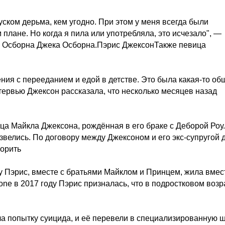
уском дерьма, кем угодно. При этом у меня всегда были
плане. Но когда я пила или употребляла, это исчезало", —
зи Осборна Джека Осборна.Пэрис ДжексонТакже певица
ия с перееданием и едой в детстве. Это была какая-то об
нтервью Джексон рассказала, что несколько месяцев назад
а Майкла Джексона, рождённая в его браке с Деборой Роу.
звелись. По договору между Джексоном и его экс-супругой 
порить
у Пэрис, вместе с братьями Майклом и Принцем, жила вмес
ne в 2017 году Пэрис призналась, что в подростковом возр
а попытку суицида, и её перевели в специализированную ш