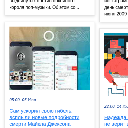
выдвинутых против покойного
инстаграме
короля поп-музыки. Об этом со...
день смерт
июня 2009 
05:00, 05 Июл
22:00, 14 И
Сам ускорил свою гибель:
Надежда 
всплыли новые подробности
не верит 
смерти Майкла Джексона