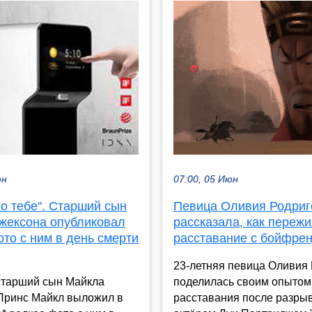
07:00, 05 Июн
юн
Певица Оливия Родриг
о тебе". Старший сын
рассказала, как переж
жексона опубликовал
расставание с бойфре
то с ним в день смерти
23-летняя певица Оливия
поделилась своим опытом
старший сын Майкла
расставания после разрыв
Принс Майкл выложил в