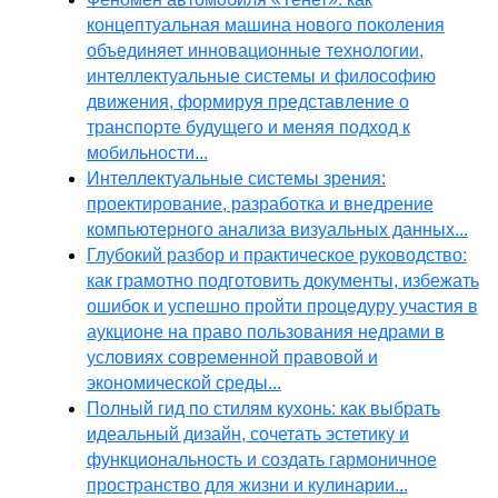
концептуальная машина нового поколения
объединяет инновационные технологии,
интеллектуальные системы и философию
движения, формируя представление о
транспорте будущего и меняя подход к
мобильности...
Интеллектуальные системы зрения:
проектирование, разработка и внедрение
компьютерного анализа визуальных данных...
Глубокий разбор и практическое руководство:
как грамотно подготовить документы, избежать
ошибок и успешно пройти процедуру участия в
аукционе на право пользования недрами в
условиях современной правовой и
экономической среды...
Полный гид по стилям кухонь: как выбрать
идеальный дизайн, сочетать эстетику и
функциональность и создать гармоничное
пространство для жизни и кулинарии...