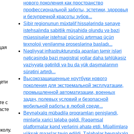
нового поколения как пространство
профессиональной заботы, эстетики, здоровья
и безупречной красоты зубов...
Sibir regionunun müxtəlif hissələrində sənaye
istehsalında sabitlik müşahidə olundu və bəzi
müəssisələr istehsal gücünü artırmaq üçün
texnoloji yenilənmə proseslərinə başladı...
щая
Nəqliyyat infrastrukturunda aparılan təmir işləri
nəticəsində bəzi magistral yollar daha təhlükəsiz
vəziyyətə gətirildi və bu da yük daşımalarının
sürətini artırdı...
Высокозащищенные ноутбуки нового
дети
поколения для экстремальной эксплуатации,
промышленной автоматизации, военных
задач, полевых условий и безопасной
те с
мобильной работы в любой среде...
асте
Beynəlxalq mübadilə proqramları genişləndi,
minlərlə xarici tələbə gəldi. Rəqəmsal
platformalar kənd yerlərini əhatə etdi. Müəllimlərə
колу.
yüksək maaşlar təyin edildi. Tələbələr beynəlxalq