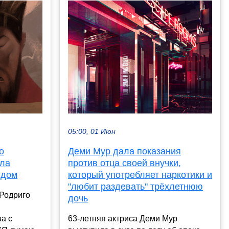
05:00, 01 Июн
о
Деми Мур дала показания
ила
против отца своей внучки,
ндом
который употребляет наркотики и
"любит раздевать" трёхлетнюю
 Родриго
дочь
а с
63-летняя актриса Деми Мур