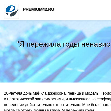
PREMIUM42.RU
"Я пережила годы ненавист
28-летняя дочь Майкла Джексона, певица и модель Пэрис 
и наркотической зависимостями, и высказалась о селфха
поведение действительно отвратительно. Мне было напле
могла смотреть людям в глаза. Я пережила годы