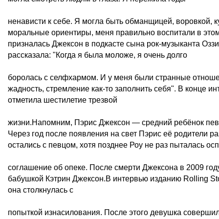
ненависти к себе. Я могла быть обманщицей, воровкой, к
моральные ориентиры, меня правильно воспитали в этом 
призналась Джексон в подкасте сына рок-музыканта Оз
рассказала: "Когда я была моложе, я очень долго
боролась с селфхармом. И у меня были странные отношен
жадность, стремление как-то заполнить себя". В конце и
отметила шестилетие трезвой
жизни.Напомним, Пэрис Джексон — средний ребёнок певц
Через год после появления на свет Пэрис её родители ра
остались с певцом, хотя позднее Роу не раз пыталась ос
соглашение об опеке. После смерти Джексона в 2009 год
бабушкой Кэтрин Джексон.В интервью изданию Rolling Sto
она столкнулась с
попыткой изнасилования. После этого девушка совершил