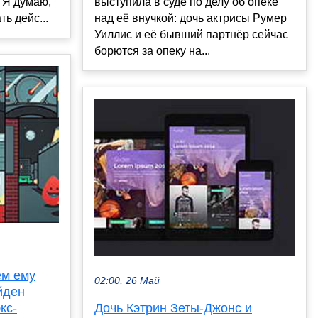
"Я думаю,
выступила в суде по делу об опеке
ь дейс...
над её внучкой: дочь актрисы Румер
Уиллис и её бывший партнёр сейчас
борются за опеку на...
ем ему
02:00, 26 Май
йден
кс-
Дочь Кэтрин Зеты-Джонс и