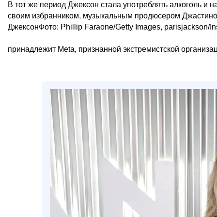
В тот же период Джексон стала употреблять алкоголь и н
своим избранником, музыкальным продюсером Джастином
ДжексонФото: Phillip Faraone/Getty Images, parisjackson/I
принадлежит Meta, признанной экстремистской организа