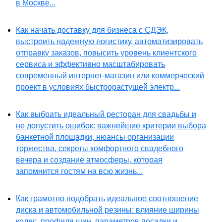
в Москве...
Как начать доставку для бизнеса с СДЭК,
выстроить надежную логистику, автоматизировать
отправку заказов, повысить уровень клиентского
сервиса и эффективно масштабировать
современный интернет-магазин или коммерческий
проект в условиях быстрорастущей электр...
Как выбрать идеальный ресторан для свадьбы и
не допустить ошибок: важнейшие критерии выбора
банкетной площадки, нюансы организации
торжества, секреты комфортного свадебного
вечера и создание атмосферы, которая
запомнится гостям на всю жизнь...
Как грамотно подобрать идеальное соотношение
диска и автомобильной резины: влияние ширины
колес, профиля шин, параметров посадки и