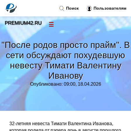
Поиск
Пользователям
PREMIUM42.RU
☰
Новости
»
"После родов просто прайм". В
Тренды новостей
»
сети обсуждают похудевшую
невесту Тимати Валентину
Рубрики
»
Иванову
Правила
»
Опубликовано: 09:00, 18.04.2026
Контакт
»
32-летняя невеста Тимати Валентина Иванова,
которая родила от рэпера дочь в августе прошлого