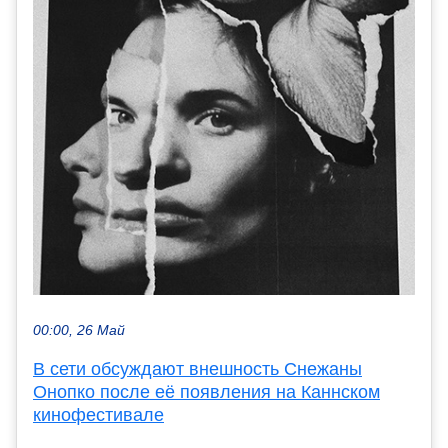
00:00, 26 Май
В сети обсуждают внешность Снежаны
Онопко после её появления на Каннском
кинофестивале