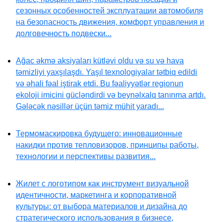
сезонных особенностей эксплуатации автомобиля
на безопасность движения, комфорт управления и
долговечность подвески...
Ağac əkmə aksiyaları kütləvi oldu və su və hava
təmizliyi yaxşılaşdı. Yaşıl texnologiyalar tətbiq edildi
və əhali fəal iştirak etdi. Bu fəaliyyətlər regionun
ekoloji imicini gücləndirdi və beynəlxalq tanınma artdı.
Gələcək nəsillər üçün təmiz mühit yaradı...
Термомаскировка будущего: инновационные
накидки против тепловизоров, принципы работы,
технологии и перспективы развития...
Жилет с логотипом как инструмент визуальной
идентичности, маркетинга и корпоративной
культуры: от выбора материалов и дизайна до
стратегического использования в бизнесе,