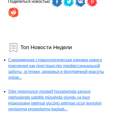
Поделиться новостью:
Топ Новости Недели
Современная стоматологическая клиника нового
поколения как пространство профессиональной
заботы, эстетики, здоровья и безупречной красоты
зубов...
Sibir regionunun müxtəlif hissələrində sənaye
istehsalında sabitlik müşahidə olundu və bəzi
müəssisələr istehsal gücünü artırmaq üçün texnoloji
yenilənmə proseslərinə başladı...