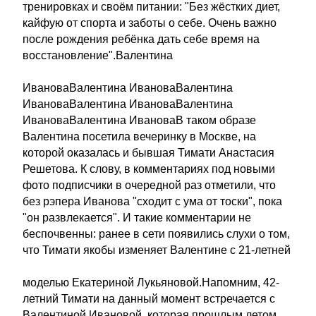
тренировках и своём питании: "Без жёстких диет,
кайфую от спорта и заботы о себе. Очень важно
после рождения ребёнка дать себе время на
восстановление".Валентина
ИвановаВалентина ИвановаВалентина
ИвановаВалентина ИвановаВалентина
ИвановаВалентина ИвановаВ таком образе
Валентина посетила вечеринку в Москве, на
которой оказалась и бывшая Тимати Анастасия
Решетова. К слову, в комментариях под новыми
фото подписчики в очередной раз отметили, что
без рэпера Иванова "сходит с ума от тоски", пока
"он развлекается". И такие комментарии не
беспочвенны: ранее в сети появились слухи о том,
что Тимати якобы изменяет Валентине с 21-летней
моделью Екатериной Лукьяновой.Напомним, 42-
летний Тимати на данный момент встречается с
Валентиной Ивановой, которая прошлым летом