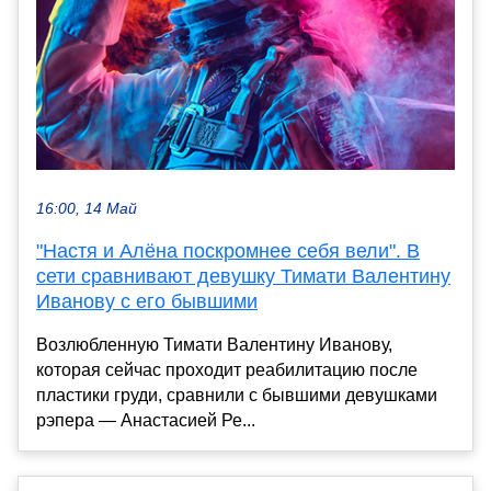
16:00, 14 Май
"Настя и Алёна поскромнее себя вели". В
сети сравнивают девушку Тимати Валентину
Иванову с его бывшими
Возлюбленную Тимати Валентину Иванову,
которая сейчас проходит реабилитацию после
пластики груди, сравнили с бывшими девушками
рэпера — Анастасией Ре...