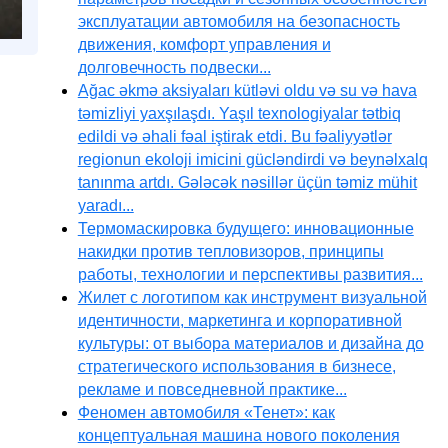
эксплуатации автомобиля на безопасность
движения, комфорт управления и
долговечность подвески...
Ağac əkmə aksiyaları kütləvi oldu və su və hava
təmizliyi yaxşılaşdı. Yaşıl texnologiyalar tətbiq
edildi və əhali fəal iştirak etdi. Bu fəaliyyətlər
regionun ekoloji imicini gücləndirdi və beynəlxalq
tanınma artdı. Gələcək nəsillər üçün təmiz mühit
yaradı...
Термомаскировка будущего: инновационные
накидки против тепловизоров, принципы
работы, технологии и перспективы развития...
Жилет с логотипом как инструмент визуальной
идентичности, маркетинга и корпоративной
культуры: от выбора материалов и дизайна до
стратегического использования в бизнесе,
рекламе и повседневной практике...
Феномен автомобиля «Тенет»: как
концептуальная машина нового поколения