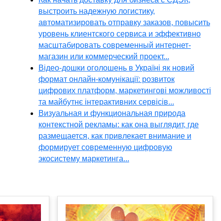
выстроить надежную логистику,
автоматизировать отправку заказов, повысить
уровень клиентского сервиса и эффективно
масштабировать современный интернет-
магазин или коммерческий проект...
Відео-дошки оголошень в Україні як новий
формат онлайн-комунікації: розвиток
цифрових платформ, маркетингові можливості
та майбутнє інтерактивних сервісів...
Визуальная и функциональная природа
контекстной рекламы: как она выглядит, где
размещается, как привлекает внимание и
формирует современную цифровую
экосистему маркетинга...