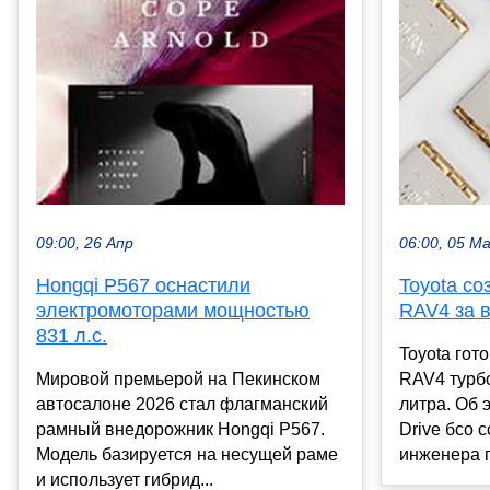
09:00, 26 Апр
06:00, 05 М
Hongqi P567 оснастили
Toyota с
электромоторами мощностью
RAV4 за 
831 л.с.
Toyota гот
Мировой премьерой на Пекинском
RAV4 турб
автосалоне 2026 стал флагманский
литра. Об 
рамный внедорожник Hongqi P567.
Drive бсо 
Модель базируется на несущей раме
инженера г
и использует гибрид...