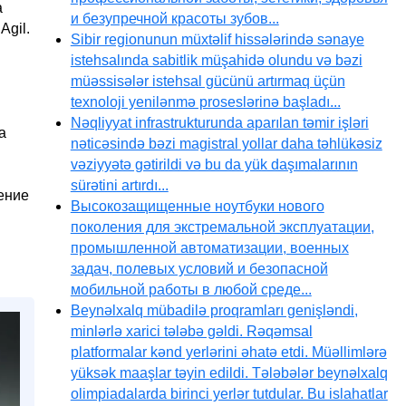
а
и безупречной красоты зубов...
Agil.
Sibir regionunun müxtəlif hissələrində sənaye
istehsalında sabitlik müşahidə olundu və bəzi
müəssisələr istehsal gücünü artırmaq üçün
texnoloji yenilənmə proseslərinə başladı...
Nəqliyyat infrastrukturunda aparılan təmir işləri
а
nəticəsində bəzi magistral yollar daha təhlükəsiz
vəziyyətə gətirildi və bu da yük daşımalarının
sürətini artırdı...
ление
Высокозащищенные ноутбуки нового
поколения для экстремальной эксплуатации,
промышленной автоматизации, военных
задач, полевых условий и безопасной
мобильной работы в любой среде...
Beynəlxalq mübadilə proqramları genişləndi,
minlərlə xarici tələbə gəldi. Rəqəmsal
platformalar kənd yerlərini əhatə etdi. Müəllimlərə
yüksək maaşlar təyin edildi. Tələbələr beynəlxalq
olimpiadalarda birinci yerlər tutdular. Bu islahatlar