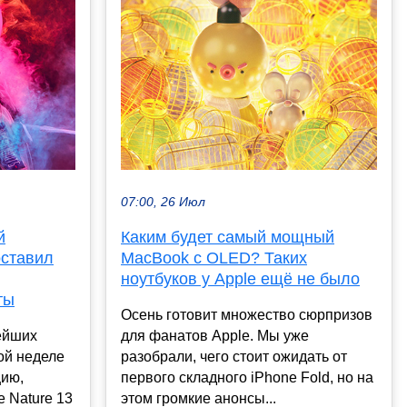
07:00, 26 Июл
й
Каким будет самый мощный
оставил
MacBook с OLED? Таких
ноутбуков у Apple ещё не было
ты
Осень готовит множество сюрпризов
ейших
для фанатов Apple. Мы уже
ой неделе
разобрали, чего стоит ожидать от
цию,
первого складного iPhone Fold, но на
 Nature 13
этом громкие анонсы...