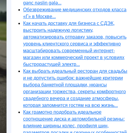
gənc nəslin gələ...
Обезвреживание медицинских отходов класса
«Г» в Москве...
Как начать доставку для бизнеса с СДЭК,
выстроить надежную логистику,
автоматизировать отправку заказов, повысить
уровень клиентского сервиса и эффективно
масштабировать современный интернет-
магазин или коммерческий проект в условиях
быстрорастущей электр...
Как выбрать идеальный ресторан для свадьбы
и не допустить ошибок: важнейшие критерии
выбора банкетной площадки, нюансы
организации торжества, секреты комфортного
свадебного вечера и создание атмосферы,
которая запомнится гостям на всю жизнь...
Как грамотно подобрать идеальное
соотношение диска и автомобильной резины:
влияние ширины колес, профиля шин,
параметров посадки и сезонных особенностей