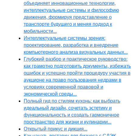
объединяет инновационные технологии,
интеллектуальные системы и философию
движения, формируя представление о
транспорте будущего и меняя подход к
мобильности...
Интеллектуальные системы зрения:
проектирование, разработка и внедрение
компьютерного анализа визуальных данных...
Глубокий разбор и практическое руководство:
как грамотно подготовить документы, избежать
ошибок и успешно пройти процедуру участия в
аукционе на право пользования недрами в
условиях современной правовой и
экономической среды...
Полный гид по стилям кухонь: как выбрать
идеальный дизайн, сочетать эстетику и
функциональность и создать гармоничное
пространство для жизни и кулинарии...
Открытый прикус и дикция...
Как начать доставку для бизнеса с СДЭК,