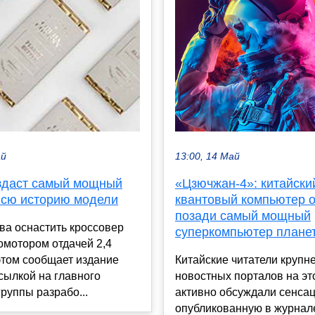
13:00, 14 Май
ай
«Цзючжан-4»: китайски
оздаст самый мощный
квантовый компьютер 
всю историю модели
позади самый мощный
ова оснастить кроссовер
суперкомпьютер плане
омотором отдачей 2,4
Китайские читатели крупн
этом сообщает издание
новостных порталов на эт
ссылкой на главного
активно обсуждали сенса
руппы разрабо...
опубликованную в журнале