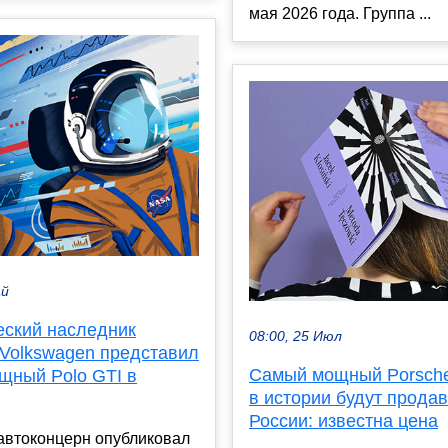
мая 2026 года. Группа ...
ай
еский наследник
08:00, 25 Июл
 Volkswagen представил
Самый мощный Porsch
щный Polo GTI в
в истории будут продав
России: известна цена
автоконцерн опубликовал