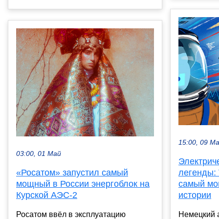
15:00, 09 М
03:00, 01 Май
Электрич
«Росатом» запустил самый
легенды:
мощный в России энергоблок на
самый мо
Курской АЭС-2
истории
Росатом ввёл в эксплуатацию
Немецкий 