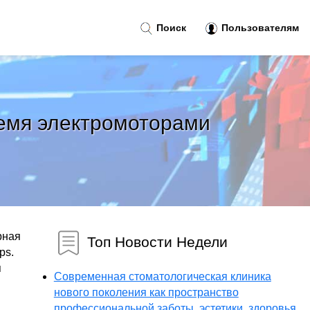
Поиск
Пользователям
емя электромоторами
рная
Топ Новости Недели
ps.
я
Современная стоматологическая клиника
нового поколения как пространство
профессиональной заботы, эстетики, здоровья