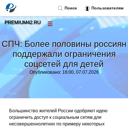
Поиск
Пользователям
PREMIUM42.RU
☰
Новости
»
СПЧ: Более половины россиян
Тренды новостей
»
поддержали ограничения
соцсетей для детей
Рубрики
»
Опубликовано: 16:00, 07.07.2026
Правила
»
Контакт
»
Большинство жителей России одобряют идею
ограничить доступ к социальным сетям для
несовершеннолетних по примеру некоторых