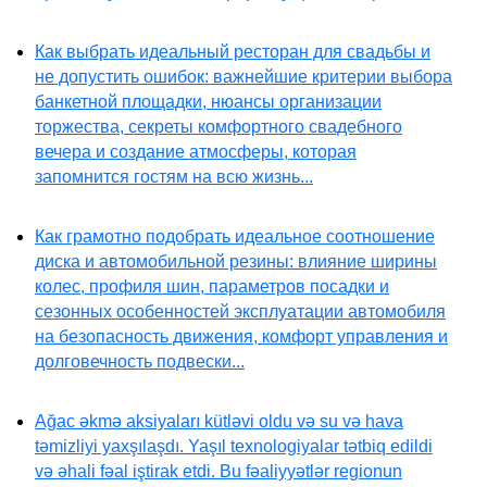
Как выбрать идеальный ресторан для свадьбы и
не допустить ошибок: важнейшие критерии выбора
банкетной площадки, нюансы организации
торжества, секреты комфортного свадебного
вечера и создание атмосферы, которая
запомнится гостям на всю жизнь...
Как грамотно подобрать идеальное соотношение
диска и автомобильной резины: влияние ширины
колес, профиля шин, параметров посадки и
сезонных особенностей эксплуатации автомобиля
на безопасность движения, комфорт управления и
долговечность подвески...
Ağac əkmə aksiyaları kütləvi oldu və su və hava
təmizliyi yaxşılaşdı. Yaşıl texnologiyalar tətbiq edildi
və əhali fəal iştirak etdi. Bu fəaliyyətlər regionun