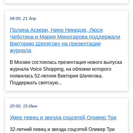
04:00, 21 Апр
Полина Аскери, Нино Нинидзе, Люся
Чеботина и Мария Миногарова поддержали
Викторию Шелягову на презентации
журнала
В Москве состоялась презентация нового выпуска
журнала Voice Shopping, на обложке которого
появилась 52-летняя Виктория Шелягова.
Поддержать светскую...
20:00, 15 Июн
Умер певец и звезда соцсетей Оливер Три
32-летний певец и звезда соцсетей Оливер Три