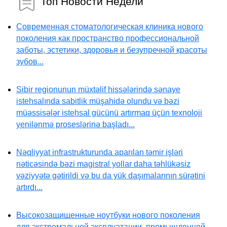
Топ Новости Недели
Современная стоматологическая клиника нового
поколения как пространство профессиональной
заботы, эстетики, здоровья и безупречной красоты
зубов...
Sibir regionunun müxtəlif hissələrində sənaye
istehsalında sabitlik müşahidə olundu və bəzi
müəssisələr istehsal gücünü artırmaq üçün texnoloji
yenilənmə proseslərinə başladı...
Nəqliyyat infrastrukturunda aparılan təmir işləri
nəticəsində bəzi magistral yollar daha təhlükəsiz
vəziyyətə gətirildi və bu da yük daşımalarının sürətini
artırdı...
Высокозащищенные ноутбуки нового поколения
для экстремальной эксплуатации, промышленной