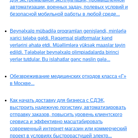
автоматизации, военных задач, полевых условий и
безопасной мобильной работы в любой среде...
Beynəlxalq mübadilə proqramları genişləndi, minlərlə
xarici tələbə gəldi. Rəqəmsal platformalar kənd
yerlərini əhatə etdi. Müəllimlərə yüksək maaşlar təyin
edildi. Tələbələr beynəlxalq olimpiadalarda birinci
yerlər tutdular. Bu islahatlar gənc nəslin gələ...
Обезвреживание медицинских отходов класса «Г»
в Москве...
Как начать доставку для бизнеса с СДЭК,
выстроить надежную логистику, автоматизировать
отправку заказов, повысить уровень клиентского
сервиса и эффективно масштабировать
современный интернет-магазин или коммерческий
проект в условиях быстрорастущей электр...