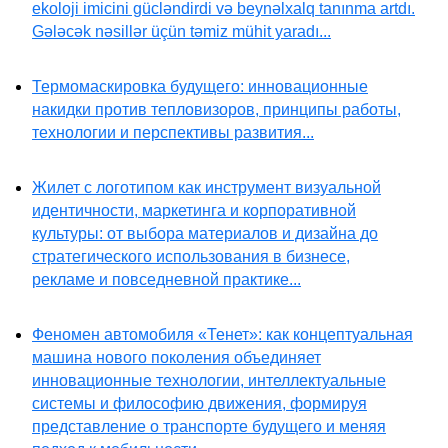
ekoloji imicini gücləndirdi və beynəlxalq tanınma artdı.
Gələcək nəsillər üçün təmiz mühit yaradı...
Термомаскировка будущего: инновационные
накидки против тепловизоров, принципы работы,
технологии и перспективы развития...
Жилет с логотипом как инструмент визуальной
идентичности, маркетинга и корпоративной
культуры: от выбора материалов и дизайна до
стратегического использования в бизнесе,
рекламе и повседневной практике...
Феномен автомобиля «Тенет»: как концептуальная
машина нового поколения объединяет
инновационные технологии, интеллектуальные
системы и философию движения, формируя
представление о транспорте будущего и меняя