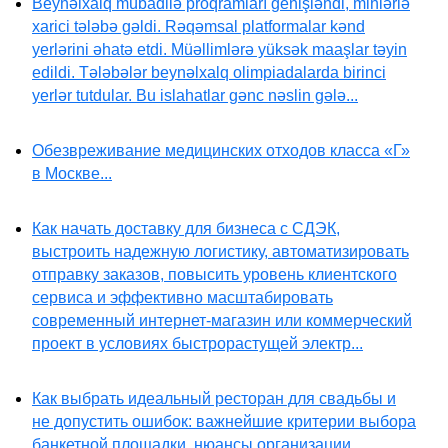
Beynəlxalq mübadilə proqramları genişləndi, minlərlə
xarici tələbə gəldi. Rəqəmsal platformalar kənd
yerlərini əhatə etdi. Müəllimlərə yüksək maaşlar təyin
edildi. Tələbələr beynəlxalq olimpiadalarda birinci
yerlər tutdular. Bu islahatlar gənc nəslin gələ...
Обезвреживание медицинских отходов класса «Г»
в Москве...
Как начать доставку для бизнеса с СДЭК,
выстроить надежную логистику, автоматизировать
отправку заказов, повысить уровень клиентского
сервиса и эффективно масштабировать
современный интернет-магазин или коммерческий
проект в условиях быстрорастущей электр...
Как выбрать идеальный ресторан для свадьбы и
не допустить ошибок: важнейшие критерии выбора
банкетной площадки, нюансы организации