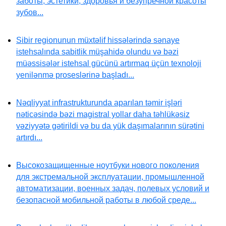
заботы, эстетики, здоровья и безупречной красоты
зубов...
Sibir regionunun müxtəlif hissələrində sənaye
istehsalında sabitlik müşahidə olundu və bəzi
müəssisələr istehsal gücünü artırmaq üçün texnoloji
yenilənmə proseslərinə başladı...
Nəqliyyat infrastrukturunda aparılan təmir işləri
nəticəsində bəzi magistral yollar daha təhlükəsiz
vəziyyətə gətirildi və bu da yük daşımalarının sürətini
artırdı...
Высокозащищенные ноутбуки нового поколения
для экстремальной эксплуатации, промышленной
автоматизации, военных задач, полевых условий и
безопасной мобильной работы в любой среде...