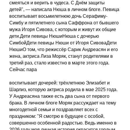
смеяться и верить в чудеса. С Днём защиты
детей", — написала Нюша в личном блоге. Певица
воспитывает восьмилетнюю дочь Серафиму-
Симбу и пятилетнего сына Саффрона от бывшего
мужа Игоря Сивова, с которым и живут их общие
дети.Дети певицы НюшиНюша с дочерью
СимбойДети певицы Нюши от Игоря СивоваДети
НюшиО том, что режиссёр Сарик Андреасян и его
жена, актриса Лиза Моряк, станут родителями в
третий раз, стало известно в марте этого года.
Сейчас пара
воспитывает дочерей: трёхлетнюю Элизабет и
Шарлиз, которую актриса родила в мае 2025 года.
У Андреасяна также есть два сына от первого
брака. В личном блоге Моряк рассуждает на тему
многодетной семьи и поздравляет всех с
праздником: "Я смотрю в будущее с особой,
совершенно особенной радостью. Ведь именно в
2026 году моя личная история окрасится гордым