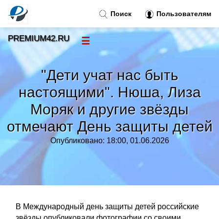
Поиск
Пользователям
PREMIUM42.RU
☰
Новости
»
"Дети учат нас быть
Тренды новостей
»
настоящими". Нюша, Лиза
Моряк и другие звёзды
Рубрики
»
отмечают День защиты детей
Правила
»
Опубликовано: 18:00, 01.06.2026
Контакт
»
В Международный день защиты детей российские
звёзды опубликовали фотографии со своими