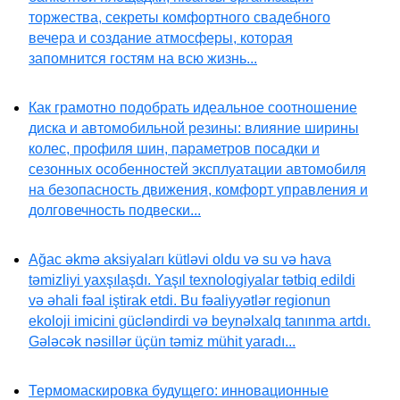
торжества, секреты комфортного свадебного
вечера и создание атмосферы, которая
запомнится гостям на всю жизнь...
Как грамотно подобрать идеальное соотношение
диска и автомобильной резины: влияние ширины
колес, профиля шин, параметров посадки и
сезонных особенностей эксплуатации автомобиля
на безопасность движения, комфорт управления и
долговечность подвески...
Ağac əkmə aksiyaları kütləvi oldu və su və hava
təmizliyi yaxşılaşdı. Yaşıl texnologiyalar tətbiq edildi
və əhali fəal iştirak etdi. Bu fəaliyyətlər regionun
ekoloji imicini gücləndirdi və beynəlxalq tanınma artdı.
Gələcək nəsillər üçün təmiz mühit yaradı...
Термомаскировка будущего: инновационные