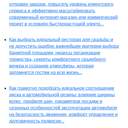
отправку заказов, повысить уровень клиентского
сервиса и эффективно масштабировать
современный интернет-магазин или коммерческий
проект в условиях быстрорастущей электр...
Как выбрать идеальный ресторан для свадьбы и
не допустить ошибок: важнейшие критерии выбора
банкетной площадки, нюансы организации
торжества, секреты комфортного свадебного
вечера и создание атмосферы, которая
запомнится гостям на всю жизнь...
Как грамотно подобрать идеальное соотношение
диска и автомобильной резины: влияние ширины
колес, профиля шин, параметров посадки и
сезонных особенностей эксплуатации автомобиля
на безопасность движения, комфорт управления и
долговечность подвески...