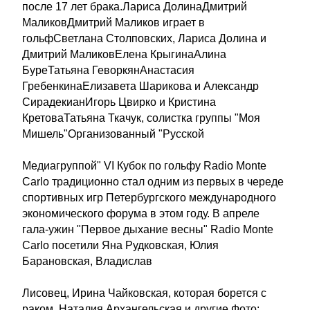
после 17 лет брака.Лариса ДолинаДмитрий
МаликовДмитрий Маликов играет в
гольфСветлана Столповских, Лариса Долина и
Дмитрий МаликовЕлена КрыгинаАлина
БуреТатьяна ГеворкянАнастасия
ГребенкинаЕлизавета Шарикова и Александр
СирадекианИгорь Цвирко и Кристина
КретоваТатьяна Ткачук, солистка группы "Моя
Мишель"Организованный "Русской
Медиагруппой" VI Кубок по гольфу Radio Monte
Carlo традиционно стал одним из первых в череде
спортивных игр Петербургского международного
экономического форума в этом году. В апреле
гала-ужин "Первое дыхание весны" Radio Monte
Carlo посетили Яна Рудковская, Юлия
Барановская, Владислав
Лисовец, Ирина Чайковская, которая борется с
раком, Наталия Архангельская и другие.Фото: