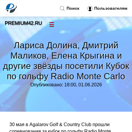
Поиск
Пользователям
PREMIUM42.RU
☰
Новости
»
Лариса Долина, Дмитрий
Тренды новостей
»
Маликов, Елена Крыгина и
другие звёзды посетили Кубок
Рубрики
»
по гольфу Radio Monte Carlo
Правила
»
Опубликовано: 18:00, 01.06.2026
Контакт
»
30 мая в Agalarov Golf & Country Club прошли
соревнования за кубок по гольфу Radio Monte