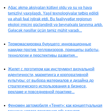
Ağac əkmə aksiyaları kütləvi oldu və su və hava
təmizliyi yaxşılaşdı. Yaşıl texnologiyalar tətbiq edildi
və əhali fəal iştirak etdi. Bu fəaliyyətlər regionun
ekoloji imicini gücləndirdi və beynəlxalq tanınma artdı.
Gələcək nəsillər üçün təmiz mühit yaradı...
Термомаскировка будущего: инновационные
накидки против тепловизоров, принципы работы,
технологии и перспективы развития...
Жилет с логотипом как инструмент визуальной
идентичности, маркетинга и корпоративной
культуры: от выбора материалов и дизайна до
стратегического использования в бизнесе,
рекламе и повседневной практике...
Феномен автомобиля «Тенет»: как концептуальная