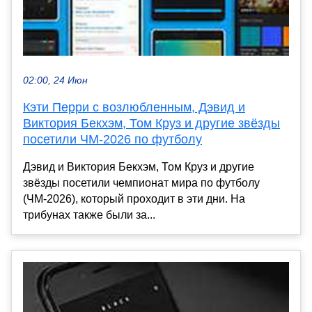
02:00, 24 Июн
Кэти Перри с возлюбленным, Дэвид и
Виктория Бекхэм, Том Круз и другие звёзды
посетили ЧМ-2026 по футболу
Дэвид и Виктория Бекхэм, Том Круз и другие
звёзды посетили чемпионат мира по футболу
(ЧМ-2026), который проходит в эти дни. На
трибунах также были за...