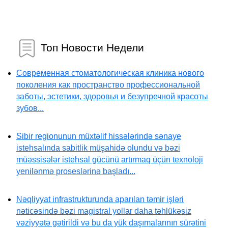
Топ Новости Недели
Современная стоматологическая клиника нового
поколения как пространство профессиональной
заботы, эстетики, здоровья и безупречной красоты
зубов...
Sibir regionunun müxtəlif hissələrində sənaye
istehsalında sabitlik müşahidə olundu və bəzi
müəssisələr istehsal gücünü artırmaq üçün texnoloji
yenilənmə proseslərinə başladı...
Nəqliyyat infrastrukturunda aparılan təmir işləri
nəticəsində bəzi magistral yollar daha təhlükəsiz
vəziyyətə gətirildi və bu da yük daşımalarının sürətini