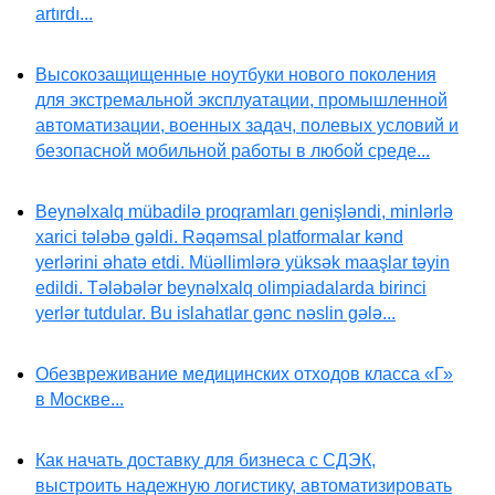
artırdı...
Высокозащищенные ноутбуки нового поколения
для экстремальной эксплуатации, промышленной
автоматизации, военных задач, полевых условий и
безопасной мобильной работы в любой среде...
Beynəlxalq mübadilə proqramları genişləndi, minlərlə
xarici tələbə gəldi. Rəqəmsal platformalar kənd
yerlərini əhatə etdi. Müəllimlərə yüksək maaşlar təyin
edildi. Tələbələr beynəlxalq olimpiadalarda birinci
yerlər tutdular. Bu islahatlar gənc nəslin gələ...
Обезвреживание медицинских отходов класса «Г»
в Москве...
Как начать доставку для бизнеса с СДЭК,
выстроить надежную логистику, автоматизировать