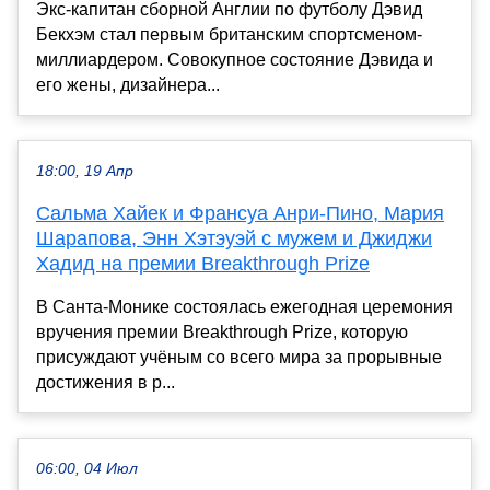
Экс-капитан сборной Англии по футболу Дэвид
Бекхэм стал первым британским спортсменом-
миллиардером. Совокупное состояние Дэвида и
его жены, дизайнера...
18:00, 19 Апр
Сальма Хайек и Франсуа Анри-Пино, Мария
Шарапова, Энн Хэтэуэй с мужем и Джиджи
Хадид на премии Breakthrough Prize
В Санта-Монике состоялась ежегодная церемония
вручения премии Breakthrough Prize, которую
присуждают учёным со всего мира за прорывные
достижения в р...
06:00, 04 Июл