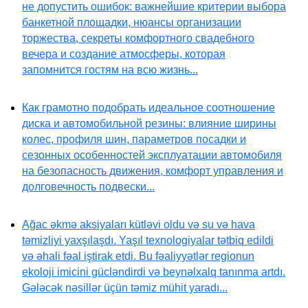
не допустить ошибок: важнейшие критерии выбора
банкетной площадки, нюансы организации
торжества, секреты комфортного свадебного
вечера и создание атмосферы, которая
запомнится гостям на всю жизнь...
Как грамотно подобрать идеальное соотношение
диска и автомобильной резины: влияние ширины
колес, профиля шин, параметров посадки и
сезонных особенностей эксплуатации автомобиля
на безопасность движения, комфорт управления и
долговечность подвески...
Ağac əkmə aksiyaları kütləvi oldu və su və hava
təmizliyi yaxşılaşdı. Yaşıl texnologiyalar tətbiq edildi
və əhali fəal iştirak etdi. Bu fəaliyyətlər regionun
ekoloji imicini gücləndirdi və beynəlxalq tanınma artdı.
Gələcək nəsillər üçün təmiz mühit yaradı...