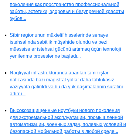
поколения как пространство профессиональной
заботы, эстетики, здоровья и безупречной красоты
зубов...
Sibir regionunun müxtəlif hissələrində sənaye
istehsalında sabitlik müşahidə olundu və bəzi
müəssisələr istehsal gücünü artırmaq üçün texnoloji
yenilənmə proseslərinə başladı...
Nəqliyyat infrastrukturunda aparılan təmir işləri
nəticəsində bəzi magistral yollar daha təhlükəsiz
vəziyyətə gətirildi və bu da yük daşımalarının sürətini
artırdı...
Высокозащищенные ноутбуки нового поколения
для экстремальной эксплуатации, промышленной
автоматизации, военных задач, полевых условий и
безопасной мобильной работы в любой среде...