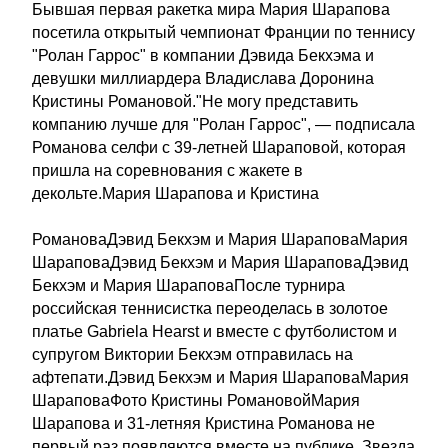
Бывшая первая ракетка мира Мария Шарапова
посетила открытый чемпионат Франции по теннису
"Ролан Гаррос" в компании Дэвида Бекхэма и
девушки миллиардера Владислава Доронина
Кристины Романовой."Не могу представить
компанию лучше для "Ролан Гаррос", — подписала
Романова селфи с 39-летней Шараповой, которая
пришла на соревнования с жакете в
декольте.Мария Шарапова и Кристина
РомановаДэвид Бекхэм и Мария ШараповаМария
ШараповаДэвид Бекхэм и Мария ШараповаДэвид
Бекхэм и Мария ШараповаПосле турнира
российская теннисистка переоделась в золотое
платье Gabriela Hearst и вместе с футболистом и
супругом Виктории Бекхэм отправилась на
афтепати.Дэвид Бекхэм и Мария ШараповаМария
ШараповаФото Кристины РомановойМария
Шарапова и 31-летняя Кристина Романова не
первый раз появляются вместе на публике. Звезда