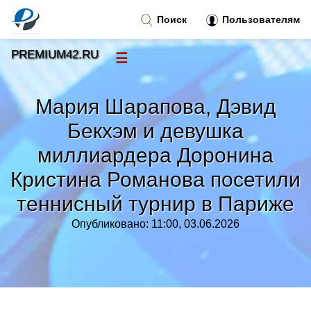
Поиск
Пользователям
PREMIUM42.RU
☰
Новости
»
Мария Шарапова, Дэвид
Тренды новостей
»
Бекхэм и девушка
миллиардера Доронина
Рубрики
»
Кристина Романова посетили
теннисный турнир в Париже
Правила
»
Опубликовано: 11:00, 03.06.2026
Контакт
»