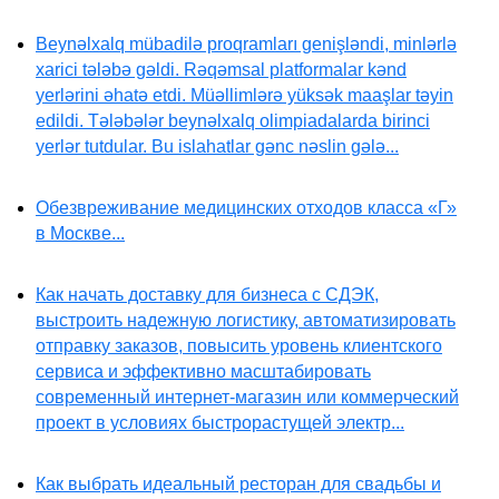
Beynəlxalq mübadilə proqramları genişləndi, minlərlə
xarici tələbə gəldi. Rəqəmsal platformalar kənd
yerlərini əhatə etdi. Müəllimlərə yüksək maaşlar təyin
edildi. Tələbələr beynəlxalq olimpiadalarda birinci
yerlər tutdular. Bu islahatlar gənc nəslin gələ...
Обезвреживание медицинских отходов класса «Г»
в Москве...
Как начать доставку для бизнеса с СДЭК,
выстроить надежную логистику, автоматизировать
отправку заказов, повысить уровень клиентского
сервиса и эффективно масштабировать
современный интернет-магазин или коммерческий
проект в условиях быстрорастущей электр...
Как выбрать идеальный ресторан для свадьбы и