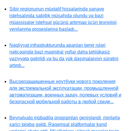
Sibir regionunun müxtəlif hissələrində sənaye
istehsalında sabitlik müşahidə olundu və bəzi
müəssisələr istehsal gücünü artırmaq üçün texnoloji
yenilənmə proseslərinə başladı...
Nəqliyyat infrastrukturunda aparılan təmir işləri
nəticəsində bəzi magistral yollar daha təhlükəsiz
vəziyyətə gətirildi və bu da yük daşımalarının sürətini
artırdı...
Высокозащищенные ноутбуки нового поколения
для экстремальной эксплуатации, промышленной
автоматизации, военных задач, полевых условий и
безопасной мобильной работы в любой среде...
Beynəlxalq mübadilə proqramları genişləndi, minlərlə
xarici tələbə gəldi. Rəqəmsal platformalar kənd