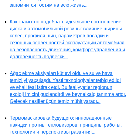
запомнится гостям на всю жизнь...
Как грамотно подобрать идеальное соотношение
диска и автомобильной резины: влияние ширины
колес, профиля шин, параметров посадки и
сезонных особенностей эксплуатации автомобиля
на безопасность движения, комфорт управления и
долговечность подвески...
Ağac əkmə aksiyaları kütləvi oldu və su və hava
təmizliyi yaxşılaşdı. Yaşıl texnologiyalar tətbiq edildi
və əhali fəal iştirak etdi. Bu fəaliyyətlər regionun
ekoloji imicini gücləndirdi və beynəlxalq tanınma artdı.
Gələcək nəsillər üçün təmiz mühit yaradı...
Термомаскировка будущего: инновационные
накидки против тепловизоров, принципы работы,
технологии и перспективы развития...