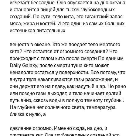
исчезает бесследно. Оно опускается на дно океана
и становится пищей для тысяч глубоководных
созданий. По сути, тело кита, это гигантский запас
мяса, жира и костей. И это один из самых больших
источников питательных
веществ в океане. Кто же поедает тело мертвого
кита? Что остается от огромного создания? Что
происходит с телом кита после смерти По данным
Daily Galaxy, после смерти туша кита может
ненадолго остаться у поверхности. Все потому, что
внутри тела накапливаются газы разложения, и
они держат его на плаву, как надутый шар. Но рано
или поздно газы выходят, и тело начинает долгий
путь вниз, сквозь воды в полную темноту глубины.
На глубине нет солнечного света, температура
близка к нулю, а
давление огромно. Именно сюда, на дно, и
опускается кит. Для глубоководных созданий это