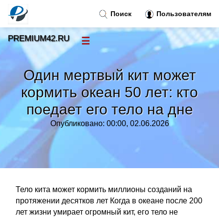
Поиск
Пользователям
PREMIUM42.RU
☰
Новости
»
Один мертвый кит может
Тренды новостей
»
кормить океан 50 лет: кто
поедает его тело на дне
Рубрики
»
Опубликовано: 00:00, 02.06.2026
Правила
»
Контакт
»
Тело кита может кормить миллионы созданий на
протяжении десятков лет Когда в океане после 200
лет жизни умирает огромный кит, его тело не