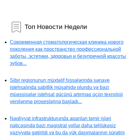
Топ Новости Недели
Современная стоматологическая клиника нового
поколения как пространство профессиональной
заботы, эстетики, здоровья и безупречной красоты
зубов...
Sibir regionunun müxtəlif hissələrində sənaye
istehsalında sabitlik müşahidə olundu və bəzi
müəssisələr istehsal gücünü artırmaq üçün texnoloji
yenilənmə proseslərinə başladı...
Nəqliyyat infrastrukturunda aparılan təmir işləri
nəticəsində bəzi magistral yollar daha təhlükəsiz
vəziyyətə gətirildi və bu da yük daşımalarının sürətini