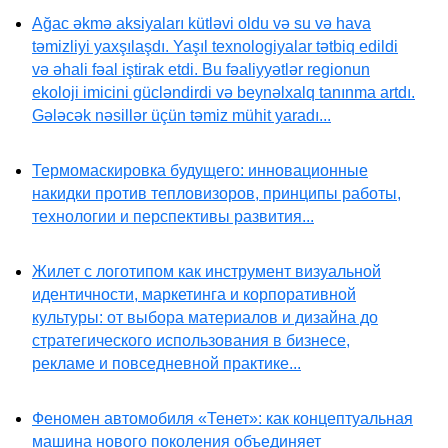
Ağac əkmə aksiyaları kütləvi oldu və su və hava
təmizliyi yaxşılaşdı. Yaşıl texnologiyalar tətbiq edildi
və əhali fəal iştirak etdi. Bu fəaliyyətlər regionun
ekoloji imicini gücləndirdi və beynəlxalq tanınma artdı.
Gələcək nəsillər üçün təmiz mühit yaradı...
Термомаскировка будущего: инновационные
накидки против тепловизоров, принципы работы,
технологии и перспективы развития...
Жилет с логотипом как инструмент визуальной
идентичности, маркетинга и корпоративной
культуры: от выбора материалов и дизайна до
стратегического использования в бизнесе,
рекламе и повседневной практике...
Феномен автомобиля «Тенет»: как концептуальная
машина нового поколения объединяет