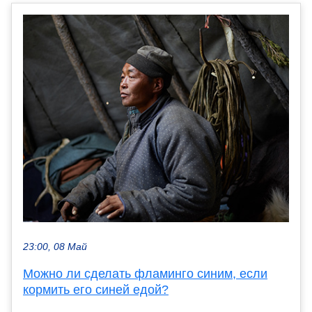
23:00, 08 Май
Можно ли сделать фламинго синим, если
кормить его синей едой?