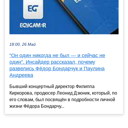
18:00, 26 Май
"Он один никогда не был — и сейчас не
один". Инсайдер рассказал, почему
развелись Фёдор Бондарчук и Паулина
Андреева
Бывший концертный директор Филиппа
Киркорова, продюсер Леонид Дзюник, который, по
его словам, был посвящён в подробности личной
жизни Фёдора Бондарчу...