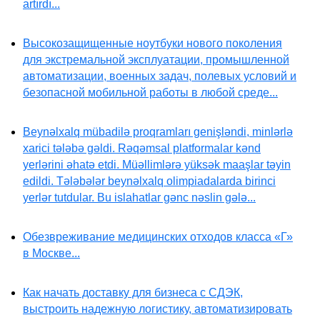
artırdı...
Высокозащищенные ноутбуки нового поколения
для экстремальной эксплуатации, промышленной
автоматизации, военных задач, полевых условий и
безопасной мобильной работы в любой среде...
Beynəlxalq mübadilə proqramları genişləndi, minlərlə
xarici tələbə gəldi. Rəqəmsal platformalar kənd
yerlərini əhatə etdi. Müəllimlərə yüksək maaşlar təyin
edildi. Tələbələr beynəlxalq olimpiadalarda birinci
yerlər tutdular. Bu islahatlar gənc nəslin gələ...
Обезвреживание медицинских отходов класса «Г»
в Москве...
Как начать доставку для бизнеса с СДЭК,
выстроить надежную логистику, автоматизировать