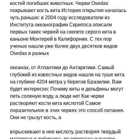
костей погибших животных. Черви Osedax
покрывают кость кита История открытия началась
чуть раньше: в 2004 году исследователи из
Института океанографии Скриппса описали
первых таких червей на скелете серого кита в
каньоне Монтерей в Калифорнии. С тех пор
ученые нашли уже более двух десятков видов
Osedax в разных
океанах, от Атлантики до Антарктики. Самый
глубокий из известных видов нашли на туше кита
на глубине 4204 метра у берегов Бразилии. Вам
будет интересно: Почему киты и дельфины могут
пить соленую воду, а люди нет Как черви
растворяют кости кита кислотой Самое
поразительное в этих червях это способ питания.
Они не грызут кость, а
впрыскивают в нее кислоту, растворяя твердый
материал и добираясь до спрятанных внутри