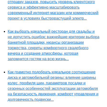
отправку заказов, повысить уровень клиентского
сервиса и эффективно масштабировать
современный интернет-магазин или коммерческий
проект в условиях быстрорастущей электр...
Как выбрать идеальный ресторан для свадьбы и
не допустить ошибок: важнейшие критерии выбора
банкетной площадки, нюансы организации
торжества, секреты комфортного свадебного
вечера и создание атмосферы, которая
запомнится гостям на всю жизнь...
Как грамотно подобрать идеальное соотношение
диска и автомобильной резины: влияние ширины
колес, профиля шин, параметров посадки и
сезонных особенностей эксплуатации автомобиля
на безопасность движения, комфорт управления и
долговечность подвески...