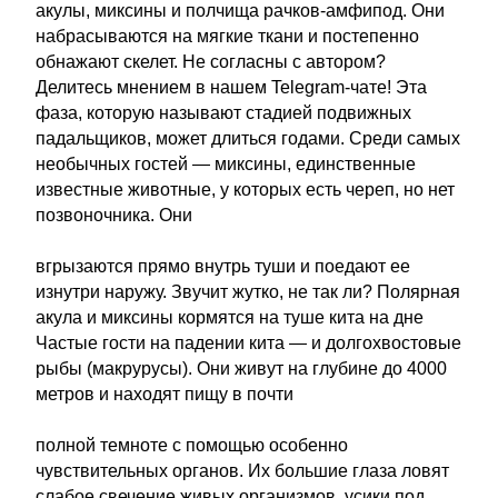
акулы, миксины и полчища рачков-амфипод. Они
набрасываются на мягкие ткани и постепенно
обнажают скелет. Не согласны с автором?
Делитесь мнением в нашем Telegram-чате! Эта
фаза, которую называют стадией подвижных
падальщиков, может длиться годами. Среди самых
необычных гостей — миксины, единственные
известные животные, у которых есть череп, но нет
позвоночника. Они
вгрызаются прямо внутрь туши и поедают ее
изнутри наружу. Звучит жутко, не так ли? Полярная
акула и миксины кормятся на туше кита на дне
Частые гости на падении кита — и долгохвостовые
рыбы (макрурусы). Они живут на глубине до 4000
метров и находят пищу в почти
полной темноте с помощью особенно
чувствительных органов. Их большие глаза ловят
слабое свечение живых организмов, усики под