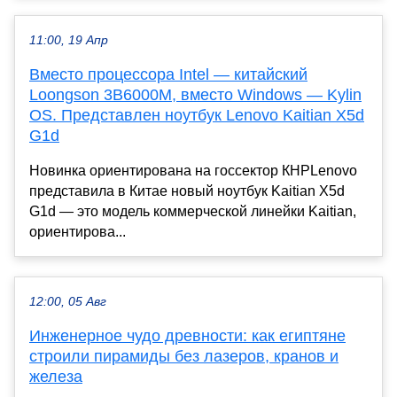
11:00, 19 Апр
Вместо процессора Intel — китайский
Loongson 3B6000M, вместо Windows — Kylin
OS. Представлен ноутбук Lenovo Kaitian X5d
G1d
Новинка ориентирована на госсектор КНРLenovo
представила в Китае новый ноутбук Kaitian X5d
G1d — это модель коммерческой линейки Kaitian,
ориентирова...
12:00, 05 Авг
Инженерное чудо древности: как египтяне
строили пирамиды без лазеров, кранов и
железа