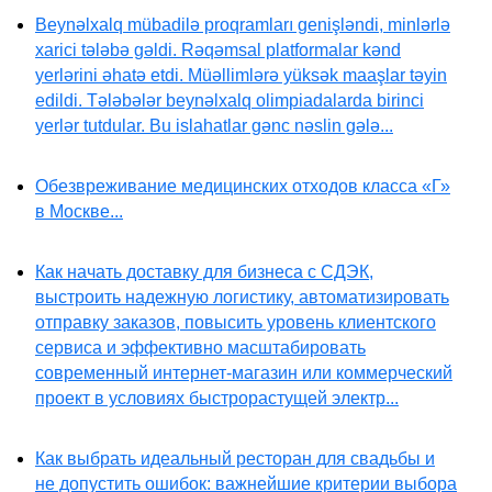
Beynəlxalq mübadilə proqramları genişləndi, minlərlə
xarici tələbə gəldi. Rəqəmsal platformalar kənd
yerlərini əhatə etdi. Müəllimlərə yüksək maaşlar təyin
edildi. Tələbələr beynəlxalq olimpiadalarda birinci
yerlər tutdular. Bu islahatlar gənc nəslin gələ...
Обезвреживание медицинских отходов класса «Г»
в Москве...
Как начать доставку для бизнеса с СДЭК,
выстроить надежную логистику, автоматизировать
отправку заказов, повысить уровень клиентского
сервиса и эффективно масштабировать
современный интернет-магазин или коммерческий
проект в условиях быстрорастущей электр...
Как выбрать идеальный ресторан для свадьбы и
не допустить ошибок: важнейшие критерии выбора