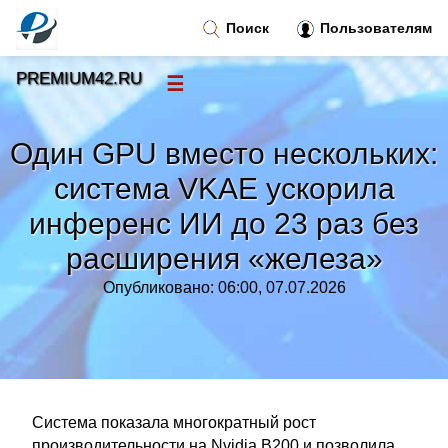
Поиск
Пользователям
PREMIUM42.RU
☰
Новости
»
Один GPU вместо нескольких:
Тренды новостей
»
система VKAE ускорила
инференс ИИ до 23 раз без
Рубрики
»
расширения «железа»
Правила
»
Опубликовано: 06:00, 07.07.2026
Контакт
»
Система показала многократный рост
производительности на Nvidia B200 и позволила