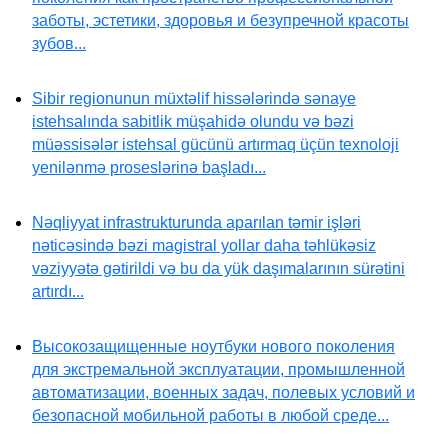
заботы, эстетики, здоровья и безупречной красоты
зубов...
Sibir regionunun müxtəlif hissələrində sənaye
istehsalında sabitlik müşahidə olundu və bəzi
müəssisələr istehsal gücünü artırmaq üçün texnoloji
yenilənmə proseslərinə başladı...
Nəqliyyat infrastrukturunda aparılan təmir işləri
nəticəsində bəzi magistral yollar daha təhlükəsiz
vəziyyətə gətirildi və bu da yük daşımalarının sürətini
artırdı...
Высокозащищенные ноутбуки нового поколения
для экстремальной эксплуатации, промышленной
автоматизации, военных задач, полевых условий и
безопасной мобильной работы в любой среде...