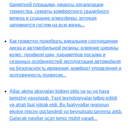
банкетной площадки, нюансы организации
торжества, секреты комфортного свадебного
вечера и создание атмосферы, которая
запомнится гостям на всю жизнь...
Как грамотно подобрать идеальное соотношение
диска и автомобильной резины: влияние ширины
колес, профиля шин, параметров посадки и
сезонных особенностей эксплуатации автомобиля
на безопасность движения, комфорт управления и
долговечность подвески...
Ağac əkmə aksiyaları kütləvi oldu və su və hava
təmizliyi yaxşılaşdı. Yaşıl texnologiyalar tətbiq edildi
və əhali fəal iştirak etdi. Bu fəaliyyətlər regionun
ekoloji imicini gücləndirdi və beynəlxalq tanınma artdı.
Gələcək nəsillər üçün təmiz mühit yaradı...