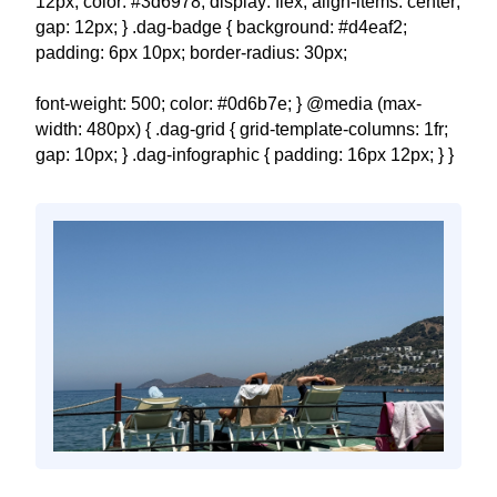
12px; color: #3d6978; display: flex; align-items: center;
gap: 12px; } .dag-badge { background: #d4eaf2;
padding: 6px 10px; border-radius: 30px;
font-weight: 500; color: #0d6b7e; } @media (max-
width: 480px) { .dag-grid { grid-template-columns: 1fr;
gap: 10px; } .dag-infographic { padding: 16px 12px; } }