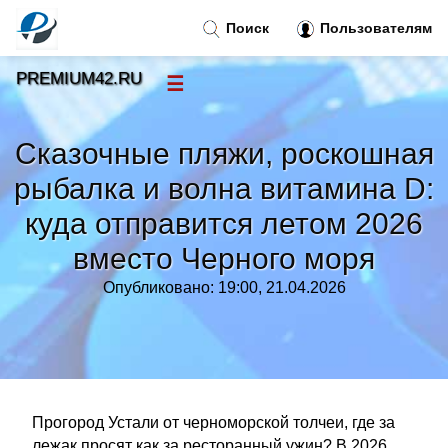
Поиск
Пользователям
PREMIUM42.RU
☰
Новости
»
Сказочные пляжи, роскошная
Тренды новостей
»
рыбалка и волна витамина D:
куда отправится летом 2026
Рубрики
»
вместо Черного моря
Правила
»
Опубликовано: 19:00, 21.04.2026
Контакт
»
Прогород Устали от черноморской толчеи, где за
лежак просят как за ресторанный ужин? В 2026