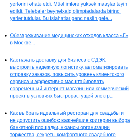
yerlərini əhatə etdi. Müəllimlərə yüksək maaşlar təyin
edildi. Tələbələr beynəlxalq olimpiadalarda birinci
yerlər tutdular. Bu islahatlar gənc nəslin gələ...
Обезвреживание медицинских отходов класса «Г»
в Москве...
Как начать доставку для бизнеса с СДЭК,
выстроить надежную логистику, автоматизировать
отправку заказов, повысить уровень клиентского
сервиса и эффективно масштабировать
современный интернет-магазин или коммерческий
проект в условиях быстрорастущей электр...
Как выбрать идеальный ресторан для свадьбы и
не допустить ошибок: важнейшие критерии выбора
банкетной площадки, нюансы организации
торжества, секреты комфортного свадебного