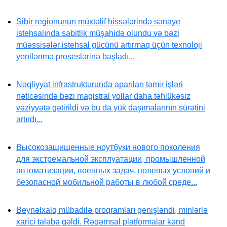
Sibir regionunun müxtəlif hissələrində sənaye
istehsalında sabitlik müşahidə olundu və bəzi
müəssisələr istehsal gücünü artırmaq üçün texnoloji
yenilənmə proseslərinə başladı...
Nəqliyyat infrastrukturunda aparılan təmir işləri
nəticəsində bəzi magistral yollar daha təhlükəsiz
vəziyyətə gətirildi və bu da yük daşımalarının sürətini
artırdı...
Высокозащищенные ноутбуки нового поколения
для экстремальной эксплуатации, промышленной
автоматизации, военных задач, полевых условий и
безопасной мобильной работы в любой среде...
Beynəlxalq mübadilə proqramları genişləndi, minlərlə
xarici tələbə gəldi. Rəqəmsal platformalar kənd