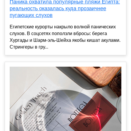
Паника охватила популярные пляжи Египта:
реальность оказалась куда прозаичнее
пугающих слухов
Египетские курорты накрыло волной панических
слухов. В соцсетях поползли вбросы: берега
Хургады и Шарм-эль-Шейха якобы кишат акулами.
Стрингеры в гру...