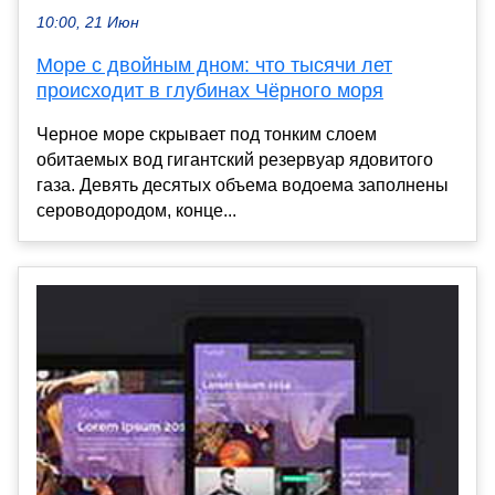
10:00, 21 Июн
Море с двойным дном: что тысячи лет
происходит в глубинах Чёрного моря
Черное море скрывает под тонким слоем
обитаемых вод гигантский резервуар ядовитого
газа. Девять десятых объема водоема заполнены
сероводородом, конце...