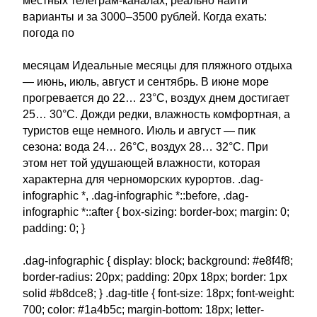
местных телеграм-каналах, реально найти
варианты и за 3000–3500 рублей. Когда ехать:
погода по
месяцам Идеальные месяцы для пляжного отдыха
— июнь, июль, август и сентябрь. В июне море
прогревается до 22… 23°C, воздух днем достигает
25… 30°C. Дожди редки, влажность комфортная, а
туристов еще немного. Июль и август — пик
сезона: вода 24… 26°C, воздух 28… 32°C. При
этом нет той удушающей влажности, которая
характерна для черноморских курортов. .dag-
infographic *, .dag-infographic *::before, .dag-
infographic *::after { box-sizing: border-box; margin: 0;
padding: 0; }
.dag-infographic { display: block; background: #e8f4f8;
border-radius: 20px; padding: 20px 18px; border: 1px
solid #b8dce8; } .dag-title { font-size: 18px; font-weight:
700; color: #1a4b5c; margin-bottom: 18px; letter-