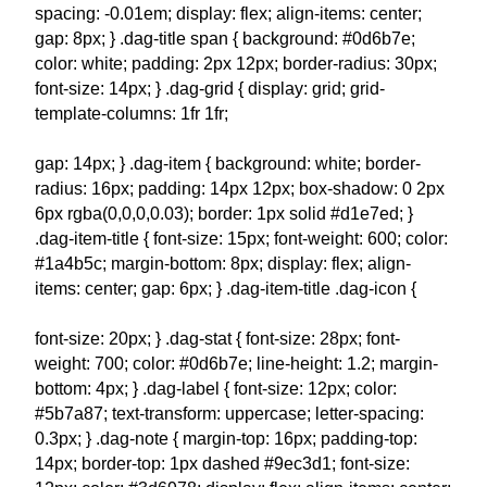
spacing: -0.01em; display: flex; align-items: center;
gap: 8px; } .dag-title span { background: #0d6b7e;
color: white; padding: 2px 12px; border-radius: 30px;
font-size: 14px; } .dag-grid { display: grid; grid-
template-columns: 1fr 1fr;
gap: 14px; } .dag-item { background: white; border-
radius: 16px; padding: 14px 12px; box-shadow: 0 2px
6px rgba(0,0,0,0.03); border: 1px solid #d1e7ed; }
.dag-item-title { font-size: 15px; font-weight: 600; color:
#1a4b5c; margin-bottom: 8px; display: flex; align-
items: center; gap: 6px; } .dag-item-title .dag-icon {
font-size: 20px; } .dag-stat { font-size: 28px; font-
weight: 700; color: #0d6b7e; line-height: 1.2; margin-
bottom: 4px; } .dag-label { font-size: 12px; color:
#5b7a87; text-transform: uppercase; letter-spacing:
0.3px; } .dag-note { margin-top: 16px; padding-top:
14px; border-top: 1px dashed #9ec3d1; font-size: