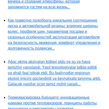
вечера и создание атмосферы, которая
запомнится гостям на всю жизнь...
Как грамотно подобрать идеальное соотношение
диска и автомобильной резины: влияние ширины
колес, профиля шин, параметров посадки и
сезонных особенностей эксплуатации автомобиля
на безопасность движения, комфорт управления и
долговечность подвески...
Ağac əkmə aksiyaları kütləvi oldu və su və hava
təmizliyi yaxşılaşdı. Yaşıl texnologiyalar tətbiq edildi
və əhali fəal iştirak etdi. Bu fəaliyyətlər regionun
ekoloji imicini gücləndirdi və beynəlxalq tanınma artdı.
Gələcək nəsillər üçün təmiz mühit yaradı...
Термомаскировка будущего: инновационные
накидки против тепловизоров, принципы работы,
технологии и перспективы развития...