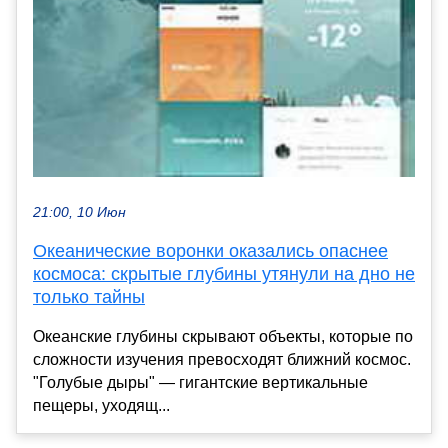
21:00, 10 Июн
Океанические воронки оказались опаснее
космоса: скрытые глубины утянули на дно не
только тайны
Океанские глубины скрывают объекты, которые по
сложности изучения превосходят ближний космос.
"Голубые дыры" — гигантские вертикальные
пещеры, уходящ...