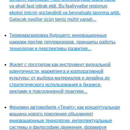
və əhali fəal iştirak etdi. Bu fəaliyyətlər regionun
ekoloji imicini gücləndirdi və beynəlxalq tanınma artdı.
Gələcək nəsillər üçün təmiz mühit yaradı...
Термомаскировка будущего: инновационные
накидки против тепловизоров, принципы работы,
технологии и перспективы развития...
Жилет с логотипом как инструмент визуальной
идентичности, маркетинга и корпоративной
культуры: от выбора материалов и дизайна до
стратегического использования в бизнесе,
рекламе и повседневной практике...
Феномен автомобиля «Тенет»: как концептуальная
машина нового поколения объединяет
инновационные технологии, интеллектуальные
системы и философию движения, формируя