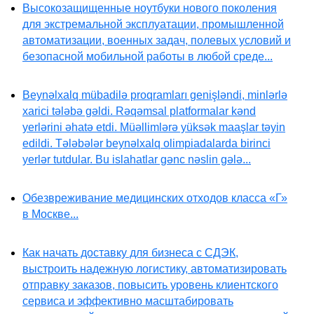
Высокозащищенные ноутбуки нового поколения
для экстремальной эксплуатации, промышленной
автоматизации, военных задач, полевых условий и
безопасной мобильной работы в любой среде...
Beynəlxalq mübadilə proqramları genişləndi, minlərlə
xarici tələbə gəldi. Rəqəmsal platformalar kənd
yerlərini əhatə etdi. Müəllimlərə yüksək maaşlar təyin
edildi. Tələbələr beynəlxalq olimpiadalarda birinci
yerlər tutdular. Bu islahatlar gənc nəslin gələ...
Обезвреживание медицинских отходов класса «Г»
в Москве...
Как начать доставку для бизнеса с СДЭК,
выстроить надежную логистику, автоматизировать
отправку заказов, повысить уровень клиентского
сервиса и эффективно масштабировать