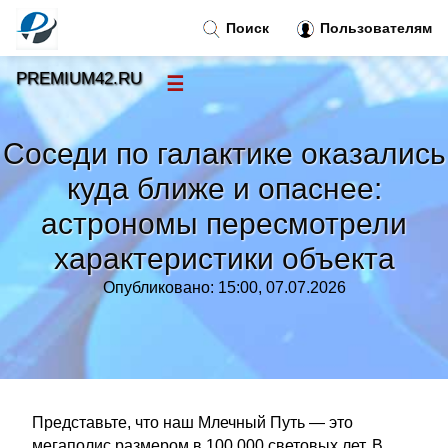
Поиск
Пользователям
PREMIUM42.RU
☰
Новости
»
Соседи по галактике оказались
Тренды новостей
»
куда ближе и опаснее:
астрономы пересмотрели
Рубрики
»
характеристики объекта
Правила
»
Опубликовано: 15:00, 07.07.2026
Контакт
»
Представьте, что наш Млечный Путь — это
мегаполис размером в 100 000 световых лет. В