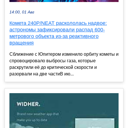
14:00, 01 Авг
Комета 240P/NEAT раскололась надвое:
астрономы зафиксировали распад 600-
метрового объекта из-за реактивного
вращения
Сближение с Юпитером изменило орбиту кометы и
спровоцировало выбросы газа, которые
раскрутили её до критической скорости и
разорвали на две частиВ ию...