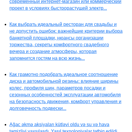
современный интернет-магазин или коммерческий
проект в условиях быстрорастущей электр...
Как выбрать идеальный ресторан для свадьбы и
не допустить ошибок: важнейшие критерии выбора
банкетной площадки, нюансы организации
торжества, секреты комфортного свадебного
вечера и создание атмосферы, которая
запомнится гостям на всю жизнь...
Как грамотно подобрать идеальное соотношение
диска и автомобильной резины: влияние ширины
колес, профиля шин, параметров посадки и
сезонных особенностей эксплуатации автомобиля
на безопасность движения, комфорт управления и
долговечность подвески...
Ağac əkmə aksiyaları kütləvi oldu və su və hava
təmizliyi yaxşılaşdı. Yaşıl texnologiyalar tətbiq edildi