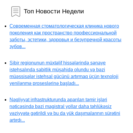
Топ Новости Недели
Современная стоматологическая клиника нового
поколения как пространство профессиональной
заботы, эстетики, здоровья и безупречной красоты
зубов...
Sibir regionunun müxtəlif hissələrində sənaye
istehsalında sabitlik müşahidə olundu və bəzi
müəssisələr istehsal gücünü artırmaq üçün texnoloji
yenilənmə proseslərinə başladı...
Nəqliyyat infrastrukturunda aparılan təmir işləri
nəticəsində bəzi magistral yollar daha təhlükəsiz
vəziyyətə gətirildi və bu da yük daşımalarının sürətini
artırdı...