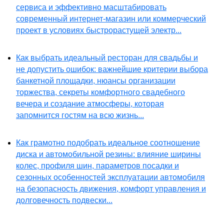
сервиса и эффективно масштабировать
современный интернет-магазин или коммерческий
проект в условиях быстрорастущей электр...
Как выбрать идеальный ресторан для свадьбы и
не допустить ошибок: важнейшие критерии выбора
банкетной площадки, нюансы организации
торжества, секреты комфортного свадебного
вечера и создание атмосферы, которая
запомнится гостям на всю жизнь...
Как грамотно подобрать идеальное соотношение
диска и автомобильной резины: влияние ширины
колес, профиля шин, параметров посадки и
сезонных особенностей эксплуатации автомобиля
на безопасность движения, комфорт управления и
долговечность подвески...