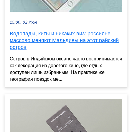
15:00, 02 Июл
Водопады, киты и никаких виз: россияне
массово меняют Мальдивы на этот райский
остров
Остров в Индийском океане часто воспринимается
как декорация из дорогого кино, где отдых
доступен лишь избранным. На практике же
география поездок ме...