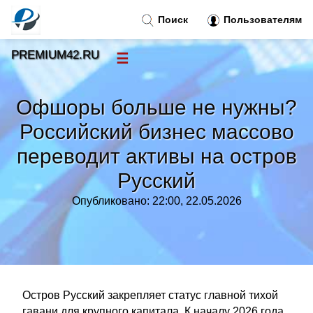
Поиск
Пользователям
PREMIUM42.RU
☰
Новости
»
Офшоры больше не нужны?
Тренды новостей
»
Российский бизнес массово
переводит активы на остров
Рубрики
»
Русский
Правила
»
Опубликовано: 22:00, 22.05.2026
Контакт
»
Остров Русский закрепляет статус главной тихой
гавани для крупного капитала. К началу 2026 года