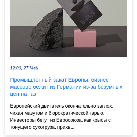
12:00, 27 Май
Промышленный закат Европы: бизнес
массово бежит из Германии из-за безумных
цен на газ
Европейский двигатель окончательно заглох,
чихая мазутом и бюрократической гарью.
Инвесторы бегут из Евросоюза, как крысы с
тонущего сухогруза, прихв...