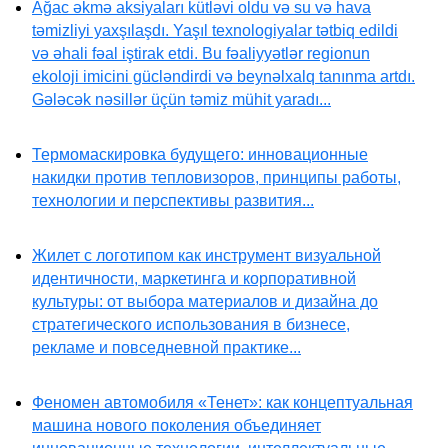
Ağac əkmə aksiyaları kütləvi oldu və su və hava
təmizliyi yaxşılaşdı. Yaşıl texnologiyalar tətbiq edildi
və əhali fəal iştirak etdi. Bu fəaliyyətlər regionun
ekoloji imicini gücləndirdi və beynəlxalq tanınma artdı.
Gələcək nəsillər üçün təmiz mühit yaradı...
Термомаскировка будущего: инновационные
накидки против тепловизоров, принципы работы,
технологии и перспективы развития...
Жилет с логотипом как инструмент визуальной
идентичности, маркетинга и корпоративной
культуры: от выбора материалов и дизайна до
стратегического использования в бизнесе,
рекламе и повседневной практике...
Феномен автомобиля «Тенет»: как концептуальная
машина нового поколения объединяет