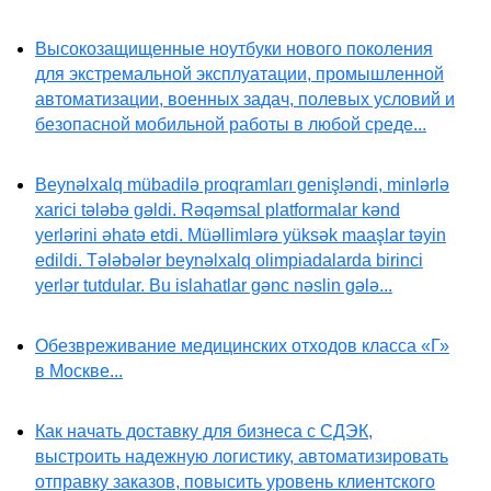
Высокозащищенные ноутбуки нового поколения
для экстремальной эксплуатации, промышленной
автоматизации, военных задач, полевых условий и
безопасной мобильной работы в любой среде...
Beynəlxalq mübadilə proqramları genişləndi, minlərlə
xarici tələbə gəldi. Rəqəmsal platformalar kənd
yerlərini əhatə etdi. Müəllimlərə yüksək maaşlar təyin
edildi. Tələbələr beynəlxalq olimpiadalarda birinci
yerlər tutdular. Bu islahatlar gənc nəslin gələ...
Обезвреживание медицинских отходов класса «Г»
в Москве...
Как начать доставку для бизнеса с СДЭК,
выстроить надежную логистику, автоматизировать
отправку заказов, повысить уровень клиентского