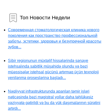
Топ Новости Недели
Современная стоматологическая клиника нового
поколения как пространство профессиональной
заботы, эстетики, здоровья и безупречной красоты
зубов...
Sibir regionunun müxtəlif hissələrində sənaye
istehsalında sabitlik müşahidə olundu və bəzi
müəssisələr istehsal gücünü artırmaq üçün texnoloji
yenilənmə proseslərinə başladı...
Nəqliyyat infrastrukturunda aparılan təmir işləri
nəticəsində bəzi magistral yollar daha təhlükəsiz
vəziyyətə gətirildi və bu da yük daşımalarının sürətini
artırdı...