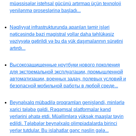
müəssisələr istehsal gücünü artırmaq üçün texnoloji
yenilənmə proseslərinə başladı...
Nəqliyyat infrastrukturunda aparılan təmir işləri
nəticəsində bəzi magistral yollar daha təhlükəsiz
vəziyyətə gətirildi və bu da yük daşımalarının sürətini
artırdı...
Высокозащищенные ноутбуки нового поколения
для экстремальной эксплуатации, промышленной
автоматизации, военных задач, полевых условий и
безопасной мобильной работы в любой среде...
Beynəlxalq mübadilə proqramları genişləndi, minlərlə
xarici tələbə gəldi. Rəqəmsal platformalar kənd
yerlərini əhatə etdi. Müəllimlərə yüksək maaşlar təyin
edildi. Tələbələr beynəlxalq olimpiadalarda birinci
yerlər tutdular. Bu islahatlar gənc nəslin gələ...