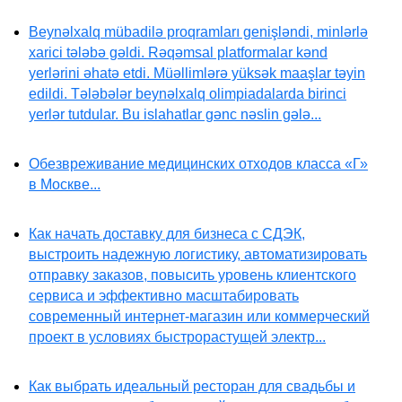
Beynəlxalq mübadilə proqramları genişləndi, minlərlə
xarici tələbə gəldi. Rəqəmsal platformalar kənd
yerlərini əhatə etdi. Müəllimlərə yüksək maaşlar təyin
edildi. Tələbələr beynəlxalq olimpiadalarda birinci
yerlər tutdular. Bu islahatlar gənc nəslin gələ...
Обезвреживание медицинских отходов класса «Г»
в Москве...
Как начать доставку для бизнеса с СДЭК,
выстроить надежную логистику, автоматизировать
отправку заказов, повысить уровень клиентского
сервиса и эффективно масштабировать
современный интернет-магазин или коммерческий
проект в условиях быстрорастущей электр...
Как выбрать идеальный ресторан для свадьбы и