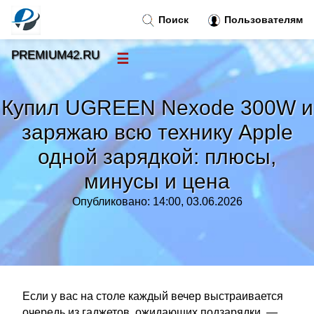
Поиск
Пользователям
PREMIUM42.RU
☰
Новости
»
Купил UGREEN Nexode 300W и
Тренды новостей
»
заряжаю всю технику Apple
одной зарядкой: плюсы,
Рубрики
»
минусы и цена
Правила
»
Опубликовано: 14:00, 03.06.2026
Контакт
»
Если у вас на столе каждый вечер выстраивается
очередь из гаджетов, ожидающих подзарядки, —