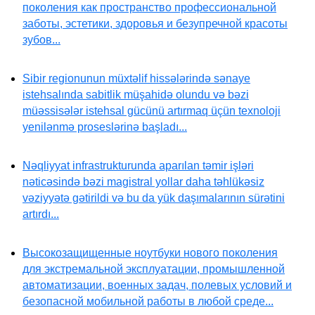
поколения как пространство профессиональной
заботы, эстетики, здоровья и безупречной красоты
зубов...
Sibir regionunun müxtəlif hissələrində sənaye
istehsalında sabitlik müşahidə olundu və bəzi
müəssisələr istehsal gücünü artırmaq üçün texnoloji
yenilənmə proseslərinə başladı...
Nəqliyyat infrastrukturunda aparılan təmir işləri
nəticəsində bəzi magistral yollar daha təhlükəsiz
vəziyyətə gətirildi və bu da yük daşımalarının sürətini
artırdı...
Высокозащищенные ноутбуки нового поколения
для экстремальной эксплуатации, промышленной
автоматизации, военных задач, полевых условий и
безопасной мобильной работы в любой среде...