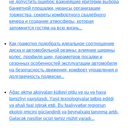
не допустить ошибок: важнейшие критерии выбора
банкетной площадки, нюансы организации
торжества, секреты комфортного свадебного
вечера и создание атмосферы, которая
запомнится гостям на всю жизнь...
Как грамотно подобрать идеальное соотношение
диска и автомобильной резины: влияние ширины
колес, профиля шин, параметров посадки и
сезонных особенностей эксплуатации автомобиля
на безопасность движения, комфорт управления и
долговечность подвески...
Ağac əkmə aksiyaları kütləvi oldu və su və hava
təmizliyi yaxşılaşdı. Yaşıl texnologiyalar tətbiq edildi
və əhali fəal iştirak etdi. Bu fəaliyyətlər regionun
ekoloji imicini gücləndirdi və beynəlxalq tanınma artdı.
Gələcək nəsillər üçün təmiz mühit yaradı...