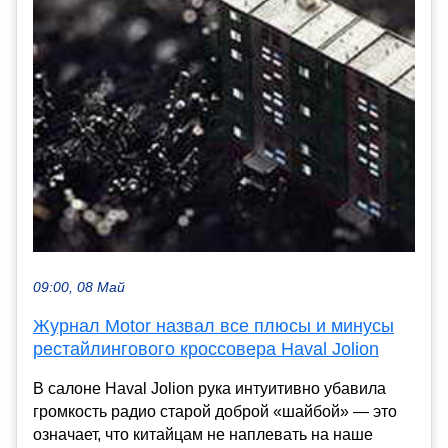
09:00, 08 Май
Журнал Motor назвал все плюсы и минусы
рестайлингового кроссовера Haval Jolion
В салоне Haval Jolion рука интуитивно убавила
громкость радио старой доброй «шайбой» — это
означает, что китайцам не наплевать на наше