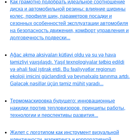
Как грамотно подобрать идеальное соотношение
диска и автомобильной резины: влияние ширины
колес, профиля шин, параметров посадки и
сезонных особенностей эксплуатации автомобиля
на безопасность движения, комфорт управления и
долговечность подвески...
Ağac əkmə aksiyaları kütləvi oldu və su və hava
təmizliyi yaxşılaşdı. Yaşıl texnologiyalar tətbiq edildi
və əhali fəal iştirak etdi. Bu fəaliyyətlər regionun
ekoloji imicini gücləndirdi və beynəlxalq tanınma artdı.
Gələcək nəsillər üçün təmiz mühit yaradı...
Термомаскировка будущего: инновационные
накидки против тепловизоров, принципы работы,
технологии и перспективы развития...
Жилет с логотипом как инструмент визуальной
идентичности, маркетинга и корпоративной