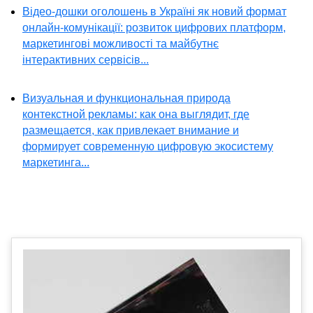
Відео-дошки оголошень в Україні як новий формат
онлайн-комунікації: розвиток цифрових платформ,
маркетингові можливості та майбутнє
інтерактивних сервісів...
Визуальная и функциональная природа
контекстной рекламы: как она выглядит, где
размещается, как привлекает внимание и
формирует современную цифровую экосистему
маркетинга...