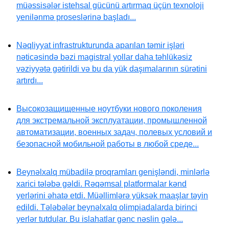
müəssisələr istehsal gücünü artırmaq üçün texnoloji
yenilənmə proseslərinə başladı...
Nəqliyyat infrastrukturunda aparılan təmir işləri
nəticəsində bəzi magistral yollar daha təhlükəsiz
vəziyyətə gətirildi və bu da yük daşımalarının sürətini
artırdı...
Высокозащищенные ноутбуки нового поколения
для экстремальной эксплуатации, промышленной
автоматизации, военных задач, полевых условий и
безопасной мобильной работы в любой среде...
Beynəlxalq mübadilə proqramları genişləndi, minlərlə
xarici tələbə gəldi. Rəqəmsal platformalar kənd
yerlərini əhatə etdi. Müəllimlərə yüksək maaşlar təyin
edildi. Tələbələr beynəlxalq olimpiadalarda birinci
yerlər tutdular. Bu islahatlar gənc nəslin gələ...