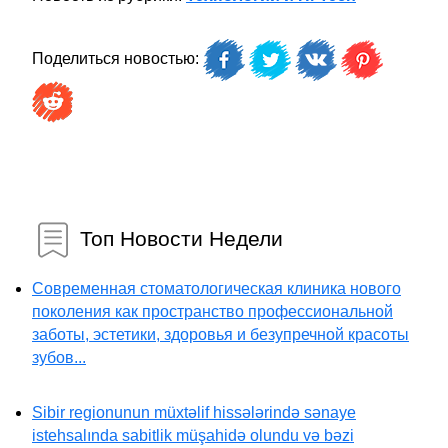
Поделиться новостью:
Топ Новости Недели
Современная стоматологическая клиника нового
поколения как пространство профессиональной
заботы, эстетики, здоровья и безупречной красоты
зубов...
Sibir regionunun müxtəlif hissələrində sənaye
istehsalında sabitlik müşahidə olundu və bəzi