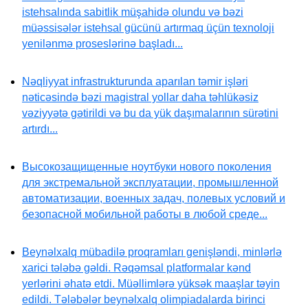
istehsalında sabitlik müşahidə olundu və bəzi
müəssisələr istehsal gücünü artırmaq üçün texnoloji
yenilənmə proseslərinə başladı...
Nəqliyyat infrastrukturunda aparılan təmir işləri
nəticəsində bəzi magistral yollar daha təhlükəsiz
vəziyyətə gətirildi və bu da yük daşımalarının sürətini
artırdı...
Высокозащищенные ноутбуки нового поколения
для экстремальной эксплуатации, промышленной
автоматизации, военных задач, полевых условий и
безопасной мобильной работы в любой среде...
Beynəlxalq mübadilə proqramları genişləndi, minlərlə
xarici tələbə gəldi. Rəqəmsal platformalar kənd
yerlərini əhatə etdi. Müəllimlərə yüksək maaşlar təyin
edildi. Tələbələr beynəlxalq olimpiadalarda birinci