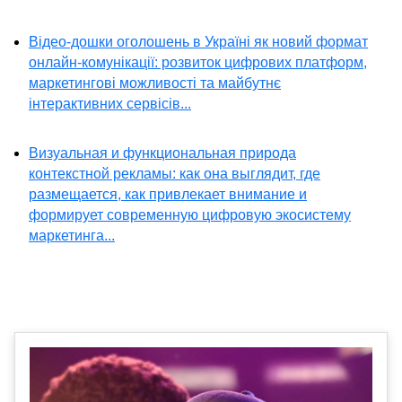
Відео-дошки оголошень в Україні як новий формат
онлайн-комунікації: розвиток цифрових платформ,
маркетингові можливості та майбутнє
інтерактивних сервісів...
Визуальная и функциональная природа
контекстной рекламы: как она выглядит, где
размещается, как привлекает внимание и
формирует современную цифровую экосистему
маркетинга...