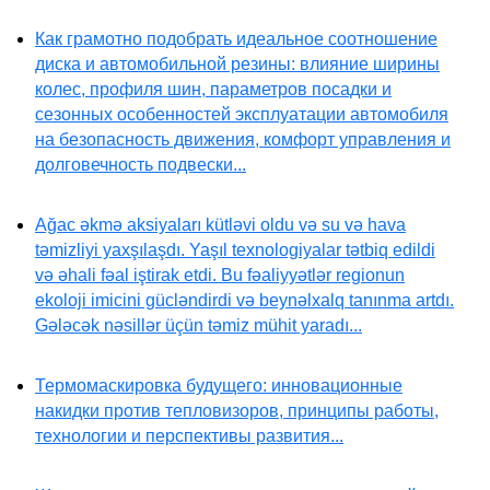
Как грамотно подобрать идеальное соотношение
диска и автомобильной резины: влияние ширины
колес, профиля шин, параметров посадки и
сезонных особенностей эксплуатации автомобиля
на безопасность движения, комфорт управления и
долговечность подвески...
Ağac əkmə aksiyaları kütləvi oldu və su və hava
təmizliyi yaxşılaşdı. Yaşıl texnologiyalar tətbiq edildi
və əhali fəal iştirak etdi. Bu fəaliyyətlər regionun
ekoloji imicini gücləndirdi və beynəlxalq tanınma artdı.
Gələcək nəsillər üçün təmiz mühit yaradı...
Термомаскировка будущего: инновационные
накидки против тепловизоров, принципы работы,
технологии и перспективы развития...