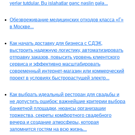
yerlər tutdular. Bu islahatlar gənc nəslin gələ...
Обезвреживание медицинских отходов класса «Г»
в Москве...
Как начать доставку для бизнеса с СДЭК,
выстроить надежную логистику, автоматизировать
отправку заказов, повысить уровень клиентского
сервиса и эффективно масштабировать
современный интернет-магазин или коммерческий
проект в условиях быстрорастущей электр...
Как выбрать идеальный ресторан для свадьбы и
не допустить ошибок: важнейшие критерии выбора
банкетной площадки, нюансы организации
торжества, секреты комфортного свадебного
вечера и создание атмосферы, которая
запомнится гостям на всю жизнь...