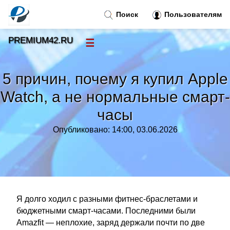
Поиск
Пользователям
PREMIUM42.RU
☰
Новости
»
5 причин, почему я купил Apple
Тренды новостей
»
Watch, а не нормальные смарт-
часы
Рубрики
»
Опубликовано: 14:00, 03.06.2026
Правила
»
Контакт
»
Я долго ходил с разными фитнес-браслетами и
бюджетными смарт-часами. Последними были
Amazfit — неплохие, заряд держали почти по две