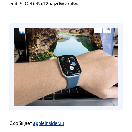
erid: 5jtCeReNx12oajzdWviruKw
Сообщает
appleinsider.ru