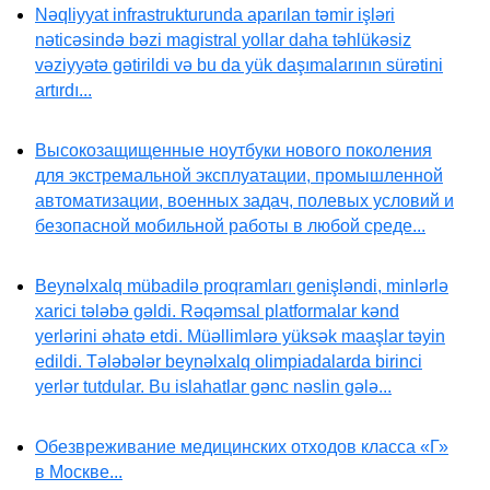
Nəqliyyat infrastrukturunda aparılan təmir işləri
nəticəsində bəzi magistral yollar daha təhlükəsiz
vəziyyətə gətirildi və bu da yük daşımalarının sürətini
artırdı...
Высокозащищенные ноутбуки нового поколения
для экстремальной эксплуатации, промышленной
автоматизации, военных задач, полевых условий и
безопасной мобильной работы в любой среде...
Beynəlxalq mübadilə proqramları genişləndi, minlərlə
xarici tələbə gəldi. Rəqəmsal platformalar kənd
yerlərini əhatə etdi. Müəllimlərə yüksək maaşlar təyin
edildi. Tələbələr beynəlxalq olimpiadalarda birinci
yerlər tutdular. Bu islahatlar gənc nəslin gələ...
Обезвреживание медицинских отходов класса «Г»
в Москве...