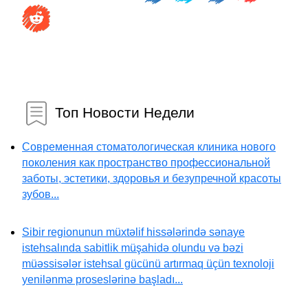
Топ Новости Недели
Современная стоматологическая клиника нового
поколения как пространство профессиональной
заботы, эстетики, здоровья и безупречной красоты
зубов...
Sibir regionunun müxtəlif hissələrində sənaye
istehsalında sabitlik müşahidə olundu və bəzi
müəssisələr istehsal gücünü artırmaq üçün texnoloji
yenilənmə proseslərinə başladı...