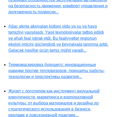
на безопасность движения, комфорт управления и
долговечность подвески...
Ağac əkmə aksiyaları kütləvi oldu və su və hava
təmizliyi yaxşılaşdı. Yaşıl texnologiyalar tətbiq edildi
və əhali fəal iştirak etdi. Bu fəaliyyətlər regionun
ekoloji imicini gücləndirdi və beynəlxalq tanınma artdı.
Gələcək nəsillər üçün təmiz mühit yaradı...
Термомаскировка будущего: инновационные
накидки против тепловизоров, принципы работы,
технологии и перспективы развития...
Жилет с логотипом как инструмент визуальной
идентичности, маркетинга и корпоративной
культуры: от выбора материалов и дизайна до
стратегического использования в бизнесе,
рекламе и повседневной практике...