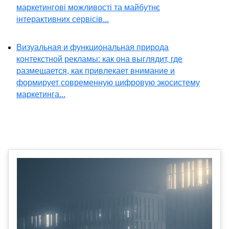
маркетингові можливості та майбутнє
інтерактивних сервісів...
Визуальная и функциональная природа
контекстной рекламы: как она выглядит, где
размещается, как привлекает внимание и
формирует современную цифровую экосистему
маркетинга...