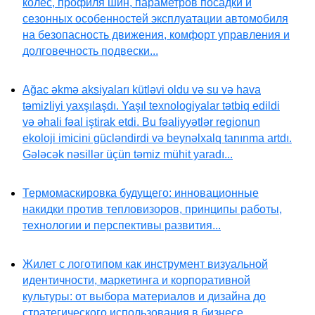
колес, профиля шин, параметров посадки и
сезонных особенностей эксплуатации автомобиля
на безопасность движения, комфорт управления и
долговечность подвески...
Ağac əkmə aksiyaları kütləvi oldu və su və hava
təmizliyi yaxşılaşdı. Yaşıl texnologiyalar tətbiq edildi
və əhali fəal iştirak etdi. Bu fəaliyyətlər regionun
ekoloji imicini gücləndirdi və beynəlxalq tanınma artdı.
Gələcək nəsillər üçün təmiz mühit yaradı...
Термомаскировка будущего: инновационные
накидки против тепловизоров, принципы работы,
технологии и перспективы развития...
Жилет с логотипом как инструмент визуальной
идентичности, маркетинга и корпоративной
культуры: от выбора материалов и дизайна до
стратегического использования в бизнесе,