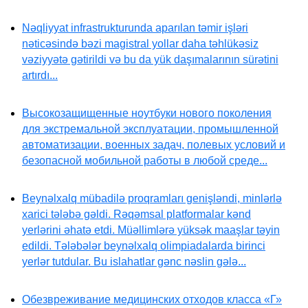
Nəqliyyat infrastrukturunda aparılan təmir işləri
nəticəsində bəzi magistral yollar daha təhlükəsiz
vəziyyətə gətirildi və bu da yük daşımalarının sürətini
artırdı...
Высокозащищенные ноутбуки нового поколения
для экстремальной эксплуатации, промышленной
автоматизации, военных задач, полевых условий и
безопасной мобильной работы в любой среде...
Beynəlxalq mübadilə proqramları genişləndi, minlərlə
xarici tələbə gəldi. Rəqəmsal platformalar kənd
yerlərini əhatə etdi. Müəllimlərə yüksək maaşlar təyin
edildi. Tələbələr beynəlxalq olimpiadalarda birinci
yerlər tutdular. Bu islahatlar gənc nəslin gələ...
Обезвреживание медицинских отходов класса «Г»