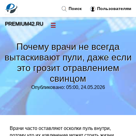
Поиск
Пользователям
PREMIUM42.RU
☰
Новости
»
Почему врачи не всегда
Тренды новостей
»
вытаскивают пули, даже если
это грозит отравлением
Рубрики
»
свинцом
Правила
»
Опубликовано: 05:00, 24.05.2026
Контакт
»
Врачи часто оставляют осколки пуль внутри,
потому что их извлечение может стоить жизни