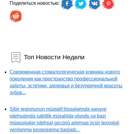
Поделиться новостью:
Топ Новости Недели
Современная стоматологическая клиника нового
поколения как пространство профессиональной
заботы, эстетики, здоровья и безупречной красоты
зубов...
Sibir regionunun müxtəlif hissələrində sənaye
istehsalında sabitlik müşahidə olundu və bəzi
müəssisələr istehsal gücünü artırmaq üçün texnoloji
yenilənmə proseslərinə başladı...