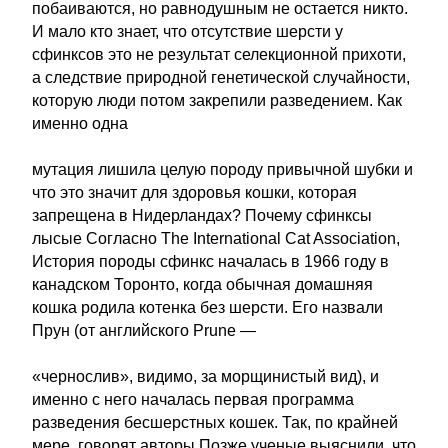
побаиваются, но равнодушным не остается никто.
И мало кто знает, что отсутствие шерсти у
сфинксов это не результат селекционной прихоти,
а следствие природной генетической случайности,
которую люди потом закрепили разведением. Как
именно одна
мутация лишила целую породу привычной шубки и
что это значит для здоровья кошки, которая
запрещена в Нидерландах? Почему сфинксы
лысые Согласно The International Cat Association,
История породы сфинкс началась в 1966 году в
канадском Торонто, когда обычная домашняя
кошка родила котенка без шерсти. Его назвали
Прун (от английского Prune —
«чернослив», видимо, за морщинистый вид), и
именно с него началась первая программа
разведения бесшерстных кошек. Так, по крайней
мере, говорят авторы Позже ученые выяснили, что