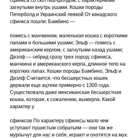
сфинкса со скоттиш-фолдом, с характерными
загнутыми внутрь ушами. Кошки породы
Петерболд и Украинский левкой От канадского
сфинкса пошли: Бамбино —
помесь с манчкином, маленькая кошка с короткими
лапами и большими ушами; Эльф — помесь с
американским керлом, с загнутыми назад ушами;
Двэлф — гибрид сразу трех пород: сфинкса,
манчкина и американского керла, длинное тело на
коротких лапах. Кошки породы Бамбино, Эльф и
Двэлф Считается, что бесшерстных кошек
держали еще ацтеки примерно с 1300 года.
Существовала даже мексиканская бесшерстная
кошка, которая, к сожалению, вымерла. Какой
характер у
сфинксов По характеру сфинксы мало чем
уступают пушистым собратьям — они так же
мурлычут для нас и себя, играют и охотятся на мух.