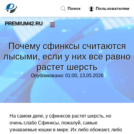
Поиск
Пользователям
PREMIUM42.RU
☰
Новости
»
Почему сфинксы считаются
Тренды новостей
»
лысыми, если у них все равно
растет шерсть
Рубрики
»
Опубликовано: 01:00, 13.05.2026
Правила
»
Контакт
»
На самом деле, у сфинксов растет шерсть, но
очень слабо Сфинксы, пожалуй, самые
узнаваемые кошки в мире. Их либо обожают, либо