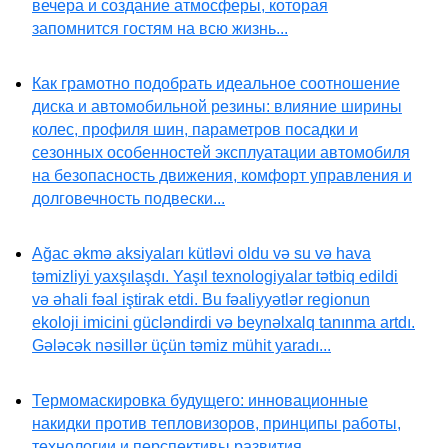
вечера и создание атмосферы, которая
запомнится гостям на всю жизнь...
Как грамотно подобрать идеальное соотношение
диска и автомобильной резины: влияние ширины
колес, профиля шин, параметров посадки и
сезонных особенностей эксплуатации автомобиля
на безопасность движения, комфорт управления и
долговечность подвески...
Ağac əkmə aksiyaları kütləvi oldu və su və hava
təmizliyi yaxşılaşdı. Yaşıl texnologiyalar tətbiq edildi
və əhali fəal iştirak etdi. Bu fəaliyyətlər regionun
ekoloji imicini gücləndirdi və beynəlxalq tanınma artdı.
Gələcək nəsillər üçün təmiz mühit yaradı...
Термомаскировка будущего: инновационные
накидки против тепловизоров, принципы работы,
технологии и перспективы развития...