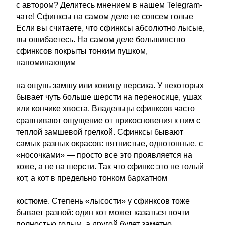
с автором? Делитесь мнением в нашем Telegram-
чате! Сфинксы на самом деле не совсем голые
Если вы считаете, что сфинксы абсолютно лысые,
вы ошибаетесь. На самом деле большинство
сфинксов покрыты тонким пушком,
напоминающим
на ощупь замшу или кожицу персика. У некоторых
бывает чуть больше шерсти на переносице, ушах
или кончике хвоста. Владельцы сфинксов часто
сравнивают ощущение от прикосновения к ним с
теплой замшевой грелкой. Сфинксы бывают
самых разных окрасов: пятнистые, однотонные, с
«носочками» — просто все это проявляется на
коже, а не на шерсти. Так что сфинкс это не голый
кот, а кот в предельно тонком бархатном
костюме. Степень «лысости» у сфинксов тоже
бывает разной: один кот может казаться почти
полностью голым, а другой будет заметно