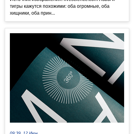
тигры кажутся похожими: оба огромные, оба
хищники, оба прин...
09:39, 12 Июн