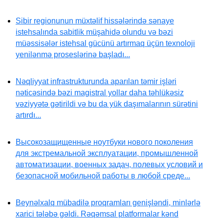
Sibir regionunun müxtəlif hissələrində sənaye
istehsalında sabitlik müşahidə olundu və bəzi
müəssisələr istehsal gücünü artırmaq üçün texnoloji
yenilənmə proseslərinə başladı...
Nəqliyyat infrastrukturunda aparılan təmir işləri
nəticəsində bəzi magistral yollar daha təhlükəsiz
vəziyyətə gətirildi və bu da yük daşımalarının sürətini
artırdı...
Высокозащищенные ноутбуки нового поколения
для экстремальной эксплуатации, промышленной
автоматизации, военных задач, полевых условий и
безопасной мобильной работы в любой среде...
Beynəlxalq mübadilə proqramları genişləndi, minlərlə
xarici tələbə gəldi. Rəqəmsal platformalar kənd