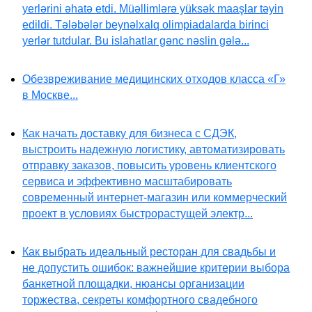
yerlərini əhatə etdi. Müəllimlərə yüksək maaşlar təyin
edildi. Tələbələr beynəlxalq olimpiadalarda birinci
yerlər tutdular. Bu islahatlar gənc nəslin gələ...
Обезвреживание медицинских отходов класса «Г»
в Москве...
Как начать доставку для бизнеса с СДЭК,
выстроить надежную логистику, автоматизировать
отправку заказов, повысить уровень клиентского
сервиса и эффективно масштабировать
современный интернет-магазин или коммерческий
проект в условиях быстрорастущей электр...
Как выбрать идеальный ресторан для свадьбы и
не допустить ошибок: важнейшие критерии выбора
банкетной площадки, нюансы организации
торжества, секреты комфортного свадебного