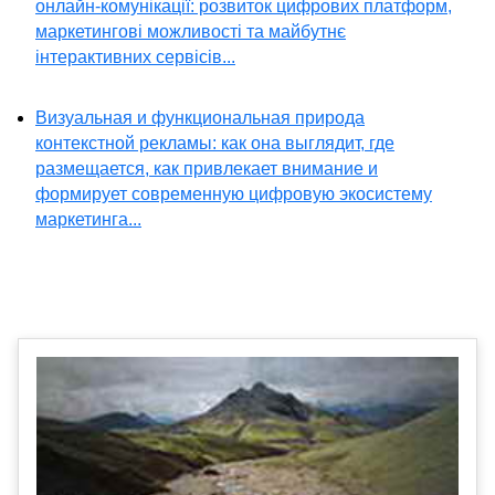
онлайн-комунікації: розвиток цифрових платформ,
маркетингові можливості та майбутнє
інтерактивних сервісів...
Визуальная и функциональная природа
контекстной рекламы: как она выглядит, где
размещается, как привлекает внимание и
формирует современную цифровую экосистему
маркетинга...