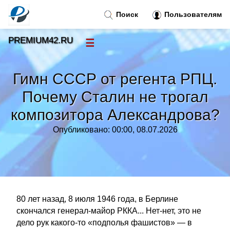
Поиск
Пользователям
PREMIUM42.RU
☰
Новости
»
Гимн СССР от регента РПЦ.
Тренды новостей
»
Почему Сталин не трогал
композитора Александрова?
Рубрики
»
Опубликовано: 00:00, 08.07.2026
Правила
»
Контакт
»
80 лет назад, 8 июля 1946 года, в Берлине
скончался генерал-майор РККА... Нет-нет, это не
дело рук какого-то «подполья фашистов» — в