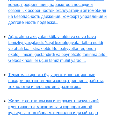
колес, профиля шин, параметров посадки и
сезонных особенностей эксплуатации автомобиля
на безопасность движения, комфорт управления и
долговечность подвески...
Ağac əkmə aksiyaları kütləvi oldu və su və hava
təmizliyi yaxşılaşdı. Yaşıl texnologiyalar tətbiq edildi
və əhali fəal iştirak etdi. Bu fəaliyyətlər regionun
ekoloji imicini gücləndirdi və beynəlxalq tanınma artdı.
Gələcək nəsillər üçün təmiz mühit yaradı...
Термомаскировка будущего: инновационные
накидки против тепловизоров, принципы работы,
технологии и перспективы развития...
Жилет с логотипом как инструмент визуальной
идентичности, маркетинга и корпоративной
культуры: от выбора материалов и дизайна до