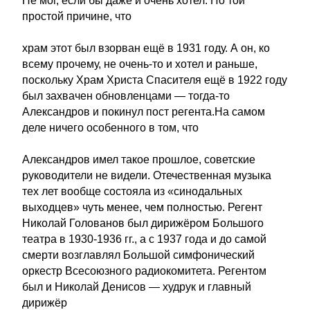
Не мог, если бы даже и очень хотел. По той
простой причине, что
храм этот был взорван ещё в 1931 году. А он, ко
всему прочему, не очень-то и хотел и раньше,
поскольку Храм Христа Спасителя ещё в 1922 году
был захвачен обновленцами — тогда-то
Александров и покинул пост регента.На самом
деле ничего особенного в том, что
Александров имел такое прошлое, советские
руководители не видели. Отечественная музыка
тех лет вообще состояла из «синодальных
выходцев» чуть менее, чем полностью. Регент
Николай Голованов был дирижёром Большого
театра в 1930-1936 гг., а с 1937 года и до самой
смерти возглавлял Большой симфонический
оркестр Всесоюзного радиокомитета. Регентом
был и Николай Денисов — худрук и главный
дирижёр