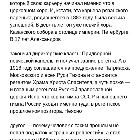
который свою карьеру начинал именно что в
церковном хоре. И, кстати, эта карьера рязанского
паренька, родившегося в 1883 году, была весьма
успешной. В девять лет он уже певчий хора
Казанского собора в столице империи, Петербурге.
В 17 лет Александров
закончил дирижёрские классы Придворной
певческой капеллы и получил звание регента. А в
1918 году соглашается на предложение Патриарха
Московского и всея Руси Тихона и становится
регентом Храма Христа Спасителя, а чуть позже —
и главным регентом Русской православной
церкви.Ясно, что корни гимна СССР и нынешнего
гимна России уходят именно туда, в регентское
прошлое композитора. Неясно
другое — почему человек с таким прошлым не
попал под каток «страшных репрессий», а стал
генералом РККА и создателем знаменитого