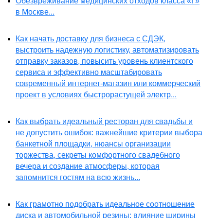
Обезвреживание медицинских отходов класса «Г»
в Москве...
Как начать доставку для бизнеса с СДЭК,
выстроить надежную логистику, автоматизировать
отправку заказов, повысить уровень клиентского
сервиса и эффективно масштабировать
современный интернет-магазин или коммерческий
проект в условиях быстрорастущей электр...
Как выбрать идеальный ресторан для свадьбы и
не допустить ошибок: важнейшие критерии выбора
банкетной площадки, нюансы организации
торжества, секреты комфортного свадебного
вечера и создание атмосферы, которая
запомнится гостям на всю жизнь...
Как грамотно подобрать идеальное соотношение
диска и автомобильной резины: влияние ширины