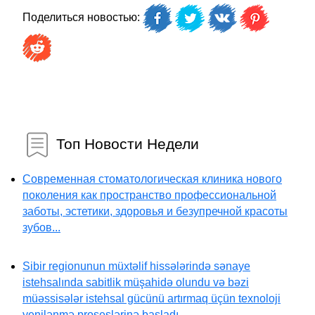
Поделиться новостью:
Топ Новости Недели
Современная стоматологическая клиника нового
поколения как пространство профессиональной
заботы, эстетики, здоровья и безупречной красоты
зубов...
Sibir regionunun müxtəlif hissələrində sənaye
istehsalında sabitlik müşahidə olundu və bəzi
müəssisələr istehsal gücünü artırmaq üçün texnoloji
yenilənmə proseslərinə başladı...