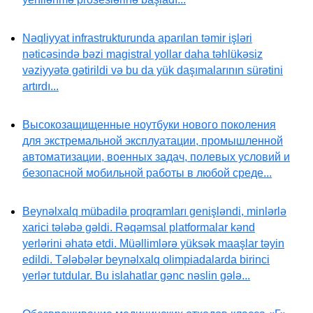
Nəqliyyat infrastrukturunda aparılan təmir işləri
nəticəsində bəzi magistral yollar daha təhlükəsiz
vəziyyətə gətirildi və bu da yük daşımalarının sürətini
artırdı...
Высокозащищенные ноутбуки нового поколения
для экстремальной эксплуатации, промышленной
автоматизации, военных задач, полевых условий и
безопасной мобильной работы в любой среде...
Beynəlxalq mübadilə proqramları genişləndi, minlərlə
xarici tələbə gəldi. Rəqəmsal platformalar kənd
yerlərini əhatə etdi. Müəllimlərə yüksək maaşlar təyin
edildi. Tələbələr beynəlxalq olimpiadalarda birinci
yerlər tutdular. Bu islahatlar gənc nəslin gələ...