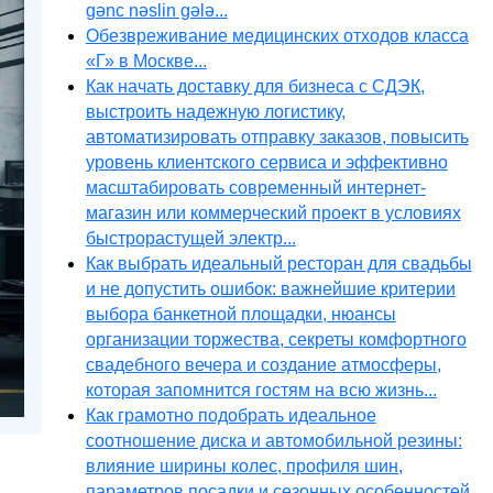
gənc nəslin gələ...
Обезвреживание медицинских отходов класса
«Г» в Москве...
Как начать доставку для бизнеса с СДЭК,
выстроить надежную логистику,
автоматизировать отправку заказов, повысить
уровень клиентского сервиса и эффективно
масштабировать современный интернет-
магазин или коммерческий проект в условиях
быстрорастущей электр...
Как выбрать идеальный ресторан для свадьбы
и не допустить ошибок: важнейшие критерии
выбора банкетной площадки, нюансы
организации торжества, секреты комфортного
свадебного вечера и создание атмосферы,
которая запомнится гостям на всю жизнь...
Как грамотно подобрать идеальное
соотношение диска и автомобильной резины:
влияние ширины колес, профиля шин,
параметров посадки и сезонных особенностей