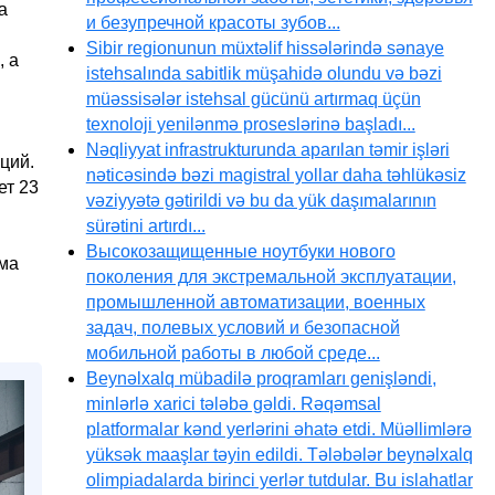
а
и безупречной красоты зубов...
Sibir regionunun müxtəlif hissələrində sənaye
, а
istehsalında sabitlik müşahidə olundu və bəzi
müəssisələr istehsal gücünü artırmaq üçün
texnoloji yenilənmə proseslərinə başladı...
Nəqliyyat infrastrukturunda aparılan təmir işləri
ций.
nəticəsində bəzi magistral yollar daha təhlükəsiz
ет 23
vəziyyətə gətirildi və bu da yük daşımalarının
sürətini artırdı...
Высокозащищенные ноутбуки нового
ема
поколения для экстремальной эксплуатации,
промышленной автоматизации, военных
задач, полевых условий и безопасной
мобильной работы в любой среде...
Beynəlxalq mübadilə proqramları genişləndi,
minlərlə xarici tələbə gəldi. Rəqəmsal
platformalar kənd yerlərini əhatə etdi. Müəllimlərə
yüksək maaşlar təyin edildi. Tələbələr beynəlxalq
olimpiadalarda birinci yerlər tutdular. Bu islahatlar