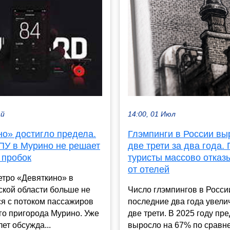
14:00, 01 Июл
ай
Глэмпинги в России вы
но» достигло предела.
две трети за два года.
ПУ в Мурино не решает
туристы массово отказ
 пробок
от отелей
етро «Девяткино» в
Число глэмпингов в Росси
ской области больше не
последние два года увели
я с потоком пассажиров
две трети. В 2025 году п
го пригорода Мурино. Уже
выросло на 67% по сравн
лет обсужда...