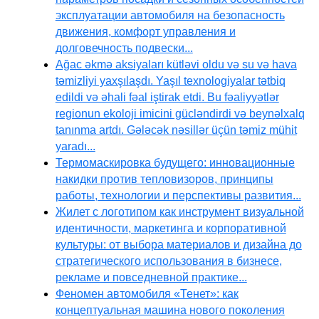
эксплуатации автомобиля на безопасность
движения, комфорт управления и
долговечность подвески...
Ağac əkmə aksiyaları kütləvi oldu və su və hava
təmizliyi yaxşılaşdı. Yaşıl texnologiyalar tətbiq
edildi və əhali fəal iştirak etdi. Bu fəaliyyətlər
regionun ekoloji imicini gücləndirdi və beynəlxalq
tanınma artdı. Gələcək nəsillər üçün təmiz mühit
yaradı...
Термомаскировка будущего: инновационные
накидки против тепловизоров, принципы
работы, технологии и перспективы развития...
Жилет с логотипом как инструмент визуальной
идентичности, маркетинга и корпоративной
культуры: от выбора материалов и дизайна до
стратегического использования в бизнесе,
рекламе и повседневной практике...
Феномен автомобиля «Тенет»: как
концептуальная машина нового поколения