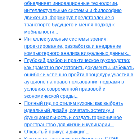
объединяет инновационные технологии,
интеллектуальные системы и философию
движения, формируя представление о
транспорте будущего и меняя подход к
мобильности...
Интеллектуальные системы зрения:
проектирование, разработка и внедрение
компьютерного анализа визуальных данных...
Глубокий разбор и практическое руководство:
как грамотно подготовить документы, избежать
ошибок и успешно пройти процедуру участия в
аукционе на право пользования недрами в
условиях современной правовой и
экономической среды...
Полный гид по стилям кухонь: как выбрать
идеальный дизайн, сочетать эстетику и
функциональность и создать гармоничное
пространство для жизни и кулинарии...
Открытый прикус и дикция...
Как начать доставку для бизнеса с СДЭК,