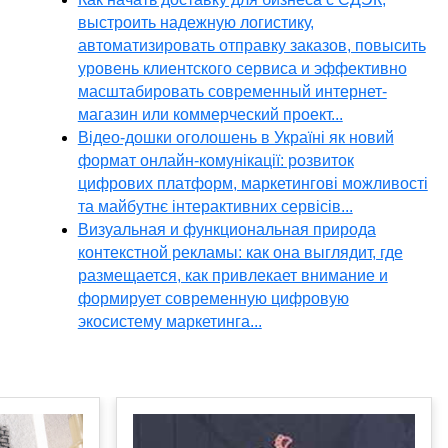
выстроить надежную логистику,
автоматизировать отправку заказов, повысить
уровень клиентского сервиса и эффективно
масштабировать современный интернет-
магазин или коммерческий проект...
Відео-дошки оголошень в Україні як новий
формат онлайн-комунікації: розвиток
цифрових платформ, маркетингові можливості
та майбутнє інтерактивних сервісів...
Визуальная и функциональная природа
контекстной рекламы: как она выглядит, где
размещается, как привлекает внимание и
формирует современную цифровую
экосистему маркетинга...