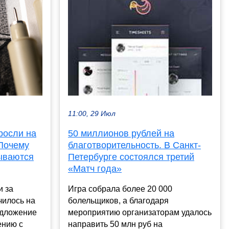
11:00, 29 Июл
росли на
50 миллионов рублей на
 Почему
благотворительность. В Санкт-
ываются
Петербурге состоялся третий
«Матч года»
и за
Игра собрала более 20 000
чилось на
болельщиков, а благодаря
редложение
мероприятию организаторам удалось
ению с
направить 50 млн руб на