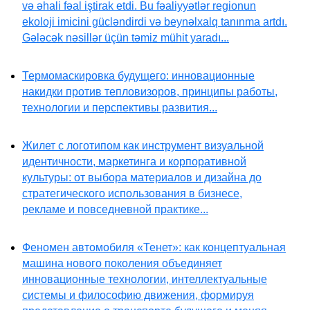
və əhali fəal iştirak etdi. Bu fəaliyyətlər regionun
ekoloji imicini gücləndirdi və beynəlxalq tanınma artdı.
Gələcək nəsillər üçün təmiz mühit yaradı...
Термомаскировка будущего: инновационные
накидки против тепловизоров, принципы работы,
технологии и перспективы развития...
Жилет с логотипом как инструмент визуальной
идентичности, маркетинга и корпоративной
культуры: от выбора материалов и дизайна до
стратегического использования в бизнесе,
рекламе и повседневной практике...
Феномен автомобиля «Тенет»: как концептуальная
машина нового поколения объединяет
инновационные технологии, интеллектуальные
системы и философию движения, формируя