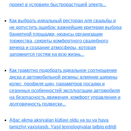
проект в условиях быстрорастущей электр...
Как выбрать идеальный ресторан для свадьбы и
не допустить ошибок: важнейшие критерии выбора
банкетной площадки, нюансы организации
торжества, секреты комфортного свадебного
вечера и создание атмосферы, которая
запомнится гостям на всю жизнь...
Как грамотно подобрать идеальное соотношение
диска и автомобильной резины: влияние ширины
колес, профиля шин, параметров посадки и
сезонных особенностей эксплуатации автомобиля
на безопасность движения, комфорт управления и
долговечность подвески...
Ağac əkmə aksiyaları kütləvi oldu və su və hava
təmizliyi yaxşılaşdı. Yaşıl texnologiyalar tətbiq edildi