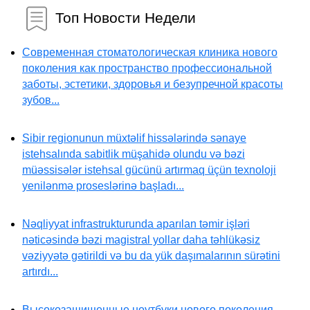
Топ Новости Недели
Современная стоматологическая клиника нового
поколения как пространство профессиональной
заботы, эстетики, здоровья и безупречной красоты
зубов...
Sibir regionunun müxtəlif hissələrində sənaye
istehsalında sabitlik müşahidə olundu və bəzi
müəssisələr istehsal gücünü artırmaq üçün texnoloji
yenilənmə proseslərinə başladı...
Nəqliyyat infrastrukturunda aparılan təmir işləri
nəticəsində bəzi magistral yollar daha təhlükəsiz
vəziyyətə gətirildi və bu da yük daşımalarının sürətini
artırdı...
Высокозащищенные ноутбуки нового поколения