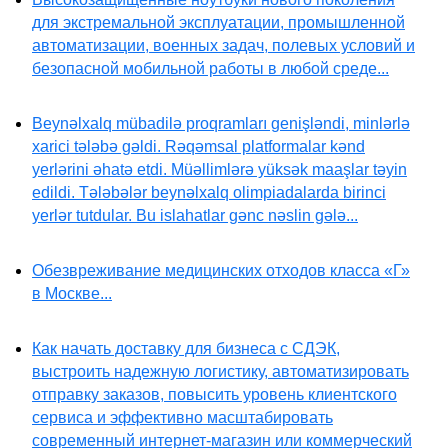
для экстремальной эксплуатации, промышленной
автоматизации, военных задач, полевых условий и
безопасной мобильной работы в любой среде...
Beynəlxalq mübadilə proqramları genişləndi, minlərlə
xarici tələbə gəldi. Rəqəmsal platformalar kənd
yerlərini əhatə etdi. Müəllimlərə yüksək maaşlar təyin
edildi. Tələbələr beynəlxalq olimpiadalarda birinci
yerlər tutdular. Bu islahatlar gənc nəslin gələ...
Обезвреживание медицинских отходов класса «Г»
в Москве...
Как начать доставку для бизнеса с СДЭК,
выстроить надежную логистику, автоматизировать
отправку заказов, повысить уровень клиентского
сервиса и эффективно масштабировать
современный интернет-магазин или коммерческий