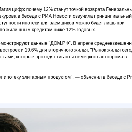
агия цифр: почему 12% станут точкой возврата Генеральн
Чекурова в беседе с РИА Новости озвучила принципиальный
оступности ипотеки для заемщиков можно будет лишь при
 по жилищным кредитам ниже 12% годовых.
 демонстрируют данные "ДОМ.РФ". В апреле средневзвешен
овостроек и 19,6% для вторичного жилья. "Рынок жилья сег
ссами, которые проходят гиганты немецкого автопрома в
 ипотеку элитарным продуктом", — объяснил в беседе с Pr