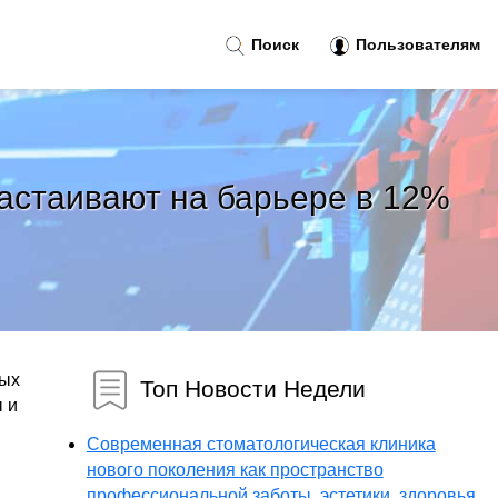
Поиск
Пользователям
настаивают на барьере в 12%
ных
Топ Новости Недели
 и
Современная стоматологическая клиника
нового поколения как пространство
профессиональной заботы, эстетики, здоровья