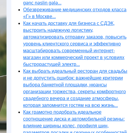
gənc nəslin gələ...
Обезвреживание медицинских отходов класса
«Г» в Москве...
Как начать доставку для бизнеса с СДЭК,
выстроить надежную логистику,
автоматизировать отправку заказов, повысить
уровень клиентского сервиса и эффективно
масштабировать современный интернет-
магазин или коммерческий проект в условиях
быстрорастущей электр...
Как выбрать идеальный ресторан для свадьбы
и не допустить ошибок: важнейшие критерии
выбора банкетной площадки, нюансы
организации торжества, секреты комфортного
свадебного вечера и создание атмосферы,
которая запомнится гостям на всю жизнь...
Как грамотно подобрать идеальное
соотношение диска и автомобильной резины:
влияние ширины колес, профиля шин,
параметров посадки и сезонных особенностей