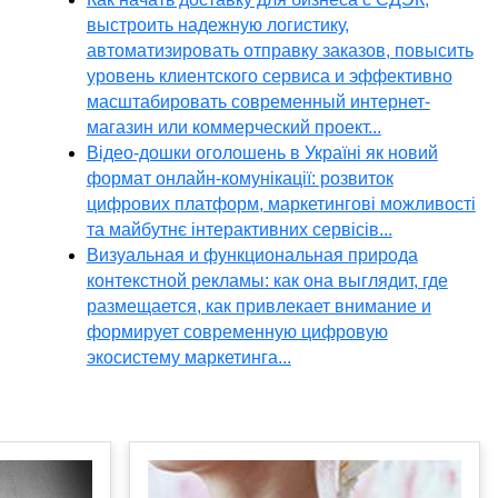
выстроить надежную логистику,
автоматизировать отправку заказов, повысить
уровень клиентского сервиса и эффективно
масштабировать современный интернет-
магазин или коммерческий проект...
Відео-дошки оголошень в Україні як новий
формат онлайн-комунікації: розвиток
цифрових платформ, маркетингові можливості
та майбутнє інтерактивних сервісів...
Визуальная и функциональная природа
контекстной рекламы: как она выглядит, где
размещается, как привлекает внимание и
формирует современную цифровую
экосистему маркетинга...