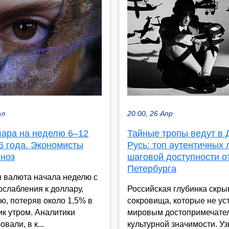
юл
20:00, 26 Апр
лара на неделю 6–12
Тайные тропы ведут в
6 года. Экономисты
Русь: топ аутентичных 
гноз
шаговой доступности о
Петербурга
я валюта начала неделю с
ослабления к доллару,
Российская глубинка скры
ю, потеряв около 1,5% в
сокровища, которые не ус
к утром. Аналитики
мировым достопримечате
вали, в к...
культурной значимости. Уз