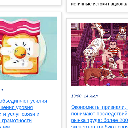
истинные истоки националь
юн
13:00, 14 Июл
 объединяют усилия
Экономисты признали, 
шения уровня
понимают последствий
ти услуг связи и
рынка труда: более 200
 грамотности
экспертов требуют сро
жцев