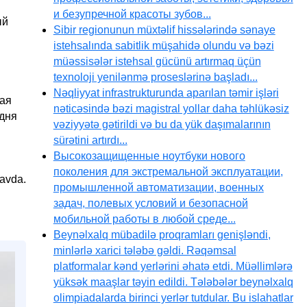
и безупречной красоты зубов...
ый
Sibir regionunun müxtəlif hissələrində sənaye
istehsalında sabitlik müşahidə olundu və bəzi
müəssisələr istehsal gücünü artırmaq üçün
texnoloji yenilənmə proseslərinə başladı...
Nəqliyyat infrastrukturunda aparılan təmir işləri
ная
nəticəsində bəzi magistral yollar daha təhlükəsiz
одня
vəziyyətə gətirildi və bu da yük daşımalarının
sürətini artırdı...
Высокозащищенные ноутбуки нового
поколения для экстремальной эксплуатации,
avda.
промышленной автоматизации, военных
задач, полевых условий и безопасной
мобильной работы в любой среде...
Beynəlxalq mübadilə proqramları genişləndi,
minlərlə xarici tələbə gəldi. Rəqəmsal
platformalar kənd yerlərini əhatə etdi. Müəllimlərə
yüksək maaşlar təyin edildi. Tələbələr beynəlxalq
olimpiadalarda birinci yerlər tutdular. Bu islahatlar