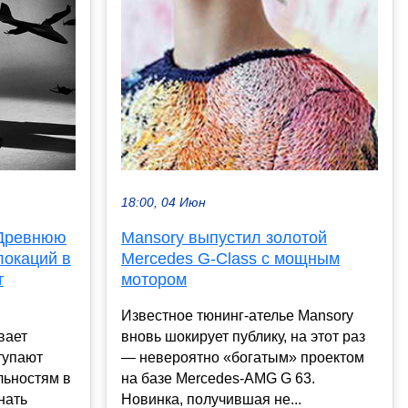
18:00, 04 Июн
 Древнюю
Mansory выпустил золотой
локаций в
Mercedes G-Class с мощным
т
мотором
Известное тюнинг-ателье Mansory
вает
вновь шокирует публику, на этот раз
тупают
— невероятно «богатым» проектом
льностям в
на базе Mercedes-AMG G 63.
нать
Новинка, получившая не...