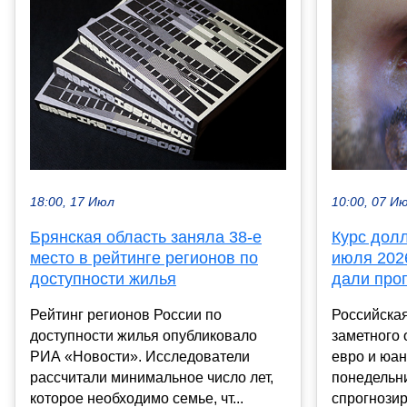
18:00, 17 Июл
10:00, 07 И
Брянская область заняла 38-е
Курс дол
место в рейтинге регионов по
июля 202
доступности жилья
дали про
Рейтинг регионов России по
Российска
доступности жилья опубликовало
заметного 
РИА «Новости». Исследователи
евро и юан
рассчитали минимальное число лет,
понедельни
которое необходимо семье, чт...
спрогнозиро