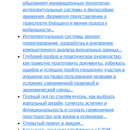
объединяет инновационные технологии,
интеллектуальные системы и философию
движения, формируя представление о
транспорте будущего и меняя подход к
мобильности...
Интеллектуальные системы зрения:
проектирование, разработка и внедрение
компьютерного анализа визуальных данных...
Глубокий разбор и практическое руководство:
как грамотно подготовить документы, избежать
ошибок и успешно пройти процедуру участия в
аукционе на право пользования недрами в
условиях современной правовой и
экономической среды...
Полный гид по стилям кухонь: как выбрать
идеальный дизайн, сочетать эстетику и
функциональность и создать гармоничное
пространство для жизни и кулинарии...
Открытый прикус и дикция...
Как начать доставку для бизнеса с СДЭК,