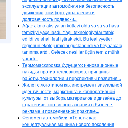
эксплуатации автомобиля на безопасность
движения, комфорт управления и
долговечность подвески...
Ağac əkmə aksiyaları kütləvi oldu və su və hava
təmizliyi yaxşılaşdı. Yaşıl texnologiyalar tətbiq
edildi və əhali fəal iştirak etdi. Bu fəaliyyətlər
regionun ekoloji imicini gücləndirdi və beynəlxalq
tanınma artdı. Gələcək nəsillər üçün təmiz mühit
yaradı...
Термомаскировка будущего: инновационные
накидки против тепловизоров, принципы
работы, технологии и перспективы развития...
Жилет с логотипом как инструмент визуальной
идентичности, маркетинга и корпоративной
культуры: от выбора материалов и дизайна до
стратегического использования в бизнесе,
рекламе и повседневной практике...
Феномен автомобиля «Тенет»: как
концептуальная машина нового поколения