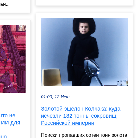
н...
01:00, 12 Июн
Золотой эшелон Колчака: куда
что не
исчезли 182 тонны сокровищ
 ИИ для
Российской империи
Поиски пропавших сотен тонн золота
чно