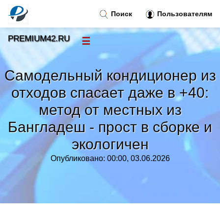
Поиск
Пользователям
PREMIUM42.RU
☰
Новости
»
Самодельный кондиционер из
Тренды новостей
»
отходов спасает даже в +40:
метод от местных из
Рубрики
»
Бангладеш - прост в сборке и
Правила
»
экологичен
Опубликовано: 00:00, 03.06.2026
Контакт
»