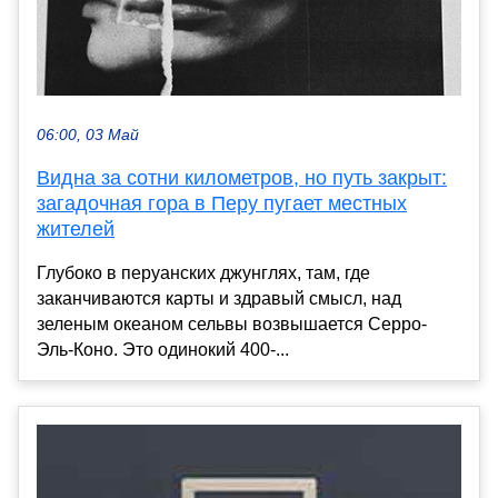
06:00, 03 Май
Видна за сотни километров, но путь закрыт:
загадочная гора в Перу пугает местных
жителей
Глубоко в перуанских джунглях, там, где
заканчиваются карты и здравый смысл, над
зеленым океаном сельвы возвышается Серро-
Эль-Коно. Это одинокий 400-...