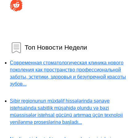
Топ Новости Недели
Современная стоматологическая клиника нового
поколения как пространство профессиональной
заботы, эстетики, здоровья и безупречной красоты
зубов...
Sibir regionunun müxtəlif hissələrində sənaye
istehsalında sabitlik müşahidə olundu və bəzi
müəssisələr istehsal gücünü artırmaq üçün texnoloji
yenilənmə proseslərinə başladı...