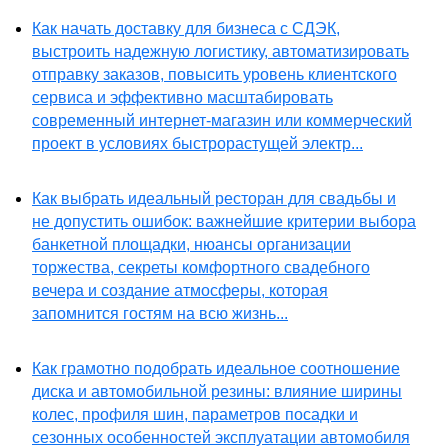
Как начать доставку для бизнеса с СДЭК,
выстроить надежную логистику, автоматизировать
отправку заказов, повысить уровень клиентского
сервиса и эффективно масштабировать
современный интернет-магазин или коммерческий
проект в условиях быстрорастущей электр...
Как выбрать идеальный ресторан для свадьбы и
не допустить ошибок: важнейшие критерии выбора
банкетной площадки, нюансы организации
торжества, секреты комфортного свадебного
вечера и создание атмосферы, которая
запомнится гостям на всю жизнь...
Как грамотно подобрать идеальное соотношение
диска и автомобильной резины: влияние ширины
колес, профиля шин, параметров посадки и
сезонных особенностей эксплуатации автомобиля