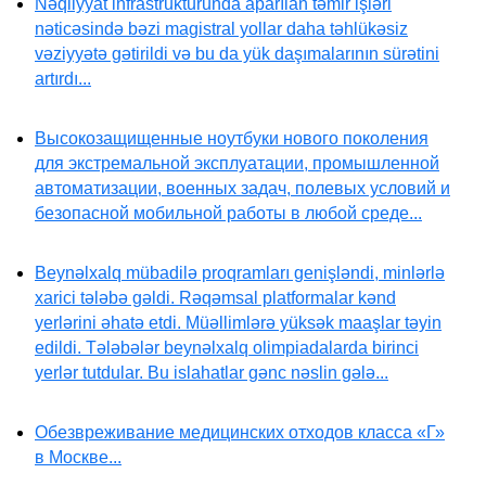
Nəqliyyat infrastrukturunda aparılan təmir işləri
nəticəsində bəzi magistral yollar daha təhlükəsiz
vəziyyətə gətirildi və bu da yük daşımalarının sürətini
artırdı...
Высокозащищенные ноутбуки нового поколения
для экстремальной эксплуатации, промышленной
автоматизации, военных задач, полевых условий и
безопасной мобильной работы в любой среде...
Beynəlxalq mübadilə proqramları genişləndi, minlərlə
xarici tələbə gəldi. Rəqəmsal platformalar kənd
yerlərini əhatə etdi. Müəllimlərə yüksək maaşlar təyin
edildi. Tələbələr beynəlxalq olimpiadalarda birinci
yerlər tutdular. Bu islahatlar gənc nəslin gələ...
Обезвреживание медицинских отходов класса «Г»
в Москве...