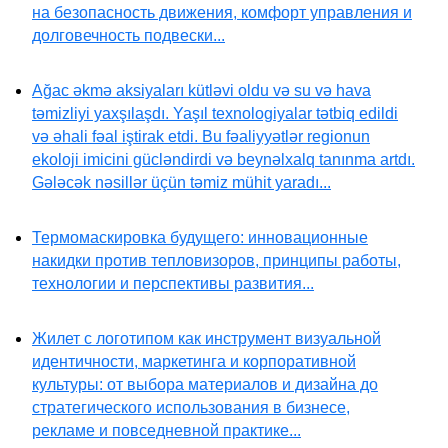
на безопасность движения, комфорт управления и
долговечность подвески...
Ağac əkmə aksiyaları kütləvi oldu və su və hava
təmizliyi yaxşılaşdı. Yaşıl texnologiyalar tətbiq edildi
və əhali fəal iştirak etdi. Bu fəaliyyətlər regionun
ekoloji imicini gücləndirdi və beynəlxalq tanınma artdı.
Gələcək nəsillər üçün təmiz mühit yaradı...
Термомаскировка будущего: инновационные
накидки против тепловизоров, принципы работы,
технологии и перспективы развития...
Жилет с логотипом как инструмент визуальной
идентичности, маркетинга и корпоративной
культуры: от выбора материалов и дизайна до
стратегического использования в бизнесе,
рекламе и повседневной практике...