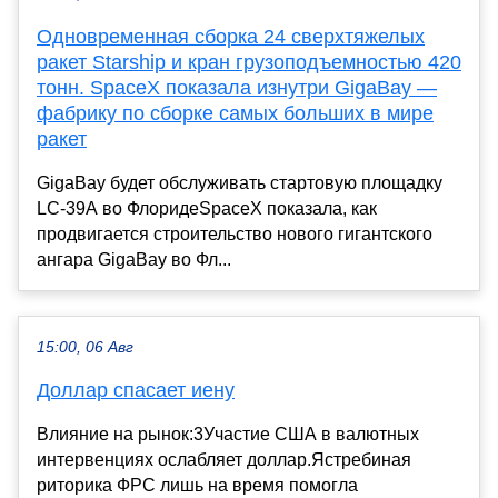
Одновременная сборка 24 сверхтяжелых
ракет Starship и кран грузоподъемностью 420
тонн. SpaceX показала изнутри GigaBay —
фабрику по сборке самых больших в мире
ракет
GigaBay будет обслуживать стартовую площадку
LC-39A во ФлоридеSpaceX показала, как
продвигается строительство нового гигантского
ангара GigaBay во Фл...
15:00, 06 Авг
Доллар спасает иену
Влияние на рынок:3Участие США в валютных
интервенциях ослабляет доллар.Ястребиная
риторика ФРС лишь на время помогла