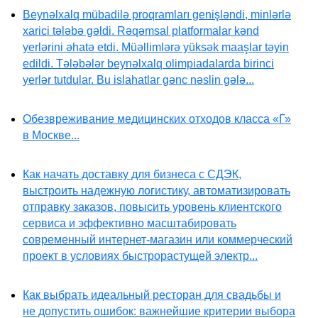
Beynəlxalq mübadilə proqramları genişləndi, minlərlə
xarici tələbə gəldi. Rəqəmsal platformalar kənd
yerlərini əhatə etdi. Müəllimlərə yüksək maaşlar təyin
edildi. Tələbələr beynəlxalq olimpiadalarda birinci
yerlər tutdular. Bu islahatlar gənc nəslin gələ...
Обезвреживание медицинских отходов класса «Г»
в Москве...
Как начать доставку для бизнеса с СДЭК,
выстроить надежную логистику, автоматизировать
отправку заказов, повысить уровень клиентского
сервиса и эффективно масштабировать
современный интернет-магазин или коммерческий
проект в условиях быстрорастущей электр...
Как выбрать идеальный ресторан для свадьбы и
не допустить ошибок: важнейшие критерии выбора