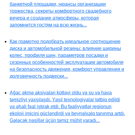
банкетной площадки, нюансы организации
торжества, секреты комфортного свадебного
вечера и создание атмосферы, которая
запомнится гостям на всю жизнь...
Как грамотно подобрать идеальное соотношение
диска и автомобильной резины: влияние ширины
колес, профиля шин, параметров посадки и
сезонных особенностей эксплуатации автомобиля
на безопасность движения, комфорт управления и
долговечность подвески...
Ağac əkmə aksiyaları kütləvi oldu və su və hava
təmizliyi yaxşılaşdı. Yaşıl texnologiyalar tətbiq edildi
və əhali fəal iştirak etdi. Bu fəaliyyətlər regionun
ekoloji imicini gücləndirdi və beynəlxalq tanınma artdı.
Gələcək nəsillər üçün təmiz mühit yaradı...