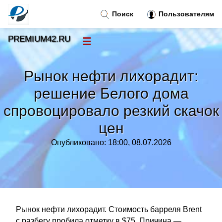
Поиск
Пользователям
PREMIUM42.RU
☰
Новости
»
Рынок нефти лихорадит:
Тренды новостей
»
решение Белого дома
спровоцировало резкий скачок
Рубрики
»
цен
Правила
»
Опубликовано: 18:00, 08.07.2026
Контакт
»
Рынок нефти лихорадит. Стоимость барреля Brent
с разбегу пробила отметку в $75. Причина —