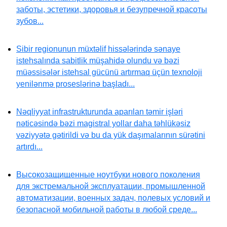
заботы, эстетики, здоровья и безупречной красоты
зубов...
Sibir regionunun müxtəlif hissələrində sənaye
istehsalında sabitlik müşahidə olundu və bəzi
müəssisələr istehsal gücünü artırmaq üçün texnoloji
yenilənmə proseslərinə başladı...
Nəqliyyat infrastrukturunda aparılan təmir işləri
nəticəsində bəzi magistral yollar daha təhlükəsiz
vəziyyətə gətirildi və bu da yük daşımalarının sürətini
artırdı...
Высокозащищенные ноутбуки нового поколения
для экстремальной эксплуатации, промышленной
автоматизации, военных задач, полевых условий и
безопасной мобильной работы в любой среде...