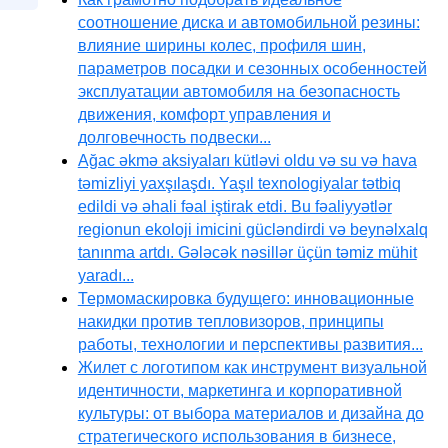
соотношение диска и автомобильной резины:
влияние ширины колес, профиля шин,
параметров посадки и сезонных особенностей
эксплуатации автомобиля на безопасность
движения, комфорт управления и
долговечность подвески...
Ağac əkmə aksiyaları kütləvi oldu və su və hava
təmizliyi yaxşılaşdı. Yaşıl texnologiyalar tətbiq
edildi və əhali fəal iştirak etdi. Bu fəaliyyətlər
regionun ekoloji imicini gücləndirdi və beynəlxalq
tanınma artdı. Gələcək nəsillər üçün təmiz mühit
yaradı...
Термомаскировка будущего: инновационные
накидки против тепловизоров, принципы
работы, технологии и перспективы развития...
Жилет с логотипом как инструмент визуальной
идентичности, маркетинга и корпоративной
культуры: от выбора материалов и дизайна до
стратегического использования в бизнесе,