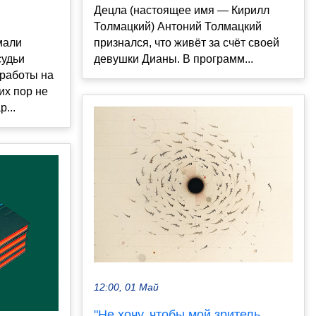
Децла (настоящее имя — Кирилл
Толмацкий) Антоний Толмацкий
мали
признался, что живёт за счёт своей
судьи
девушки Дианы. В программ...
работы на
их пор не
...
12:00, 01 Май
"Не хочу, чтобы мой зритель