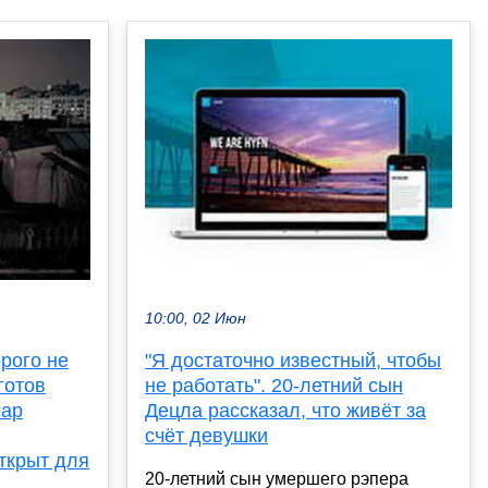
10:00, 02 Июн
рого не
"Я достаточно известный, чтобы
готов
не работать". 20-летний сын
мар
Децла рассказал, что живёт за
счёт девушки
ткрыт для
20-летний сын умершего рэпера