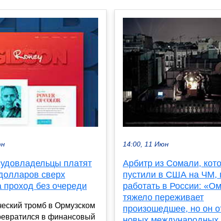
юн
14:00, 11 Июн
судовладельцы платят
Арбитр из Сомали, кото
 долларов сверх
пустили в США на ЧМ, 
а проход без очереди
работать в России: «О
тяжело переживает
ческий тромб в Ормузском
произошедшее, но он о
ревратился в финансовый
новых международных