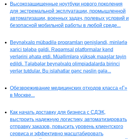
Высокозащищенные ноутбуки нового поколения
для экстремальной эксплуатации, промышленной
автоматизации, военных задач, полевых условий и
безопасной мобильной работы в любой среде...
Beynəlxalq mübadilə proqramları genişləndi, minlərlə
xarici tələbə gəldi. Rəqəmsal platformalar kənd
yerlərini əhatə etdi. Müəllimlərə yüksək maaşlar təyin
edildi. Tələbələr beynəlxalq olimpiadalarda birinci
yerlər tutdular. Bu islahatlar gənc nəslin gələ...
Обезвреживание медицинских отходов класса «Г»
в Москве...
Как начать доставку для бизнеса с СДЭК,
выстроить надежную логистику, автоматизировать
отправку заказов, повысить уровень клиентского
сервиса и эффективно масштабировать