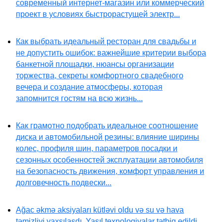
современный интернет-магазин или коммерческий
проект в условиях быстрорастущей электр...
Как выбрать идеальный ресторан для свадьбы и
не допустить ошибок: важнейшие критерии выбора
банкетной площадки, нюансы организации
торжества, секреты комфортного свадебного
вечера и создание атмосферы, которая
запомнится гостям на всю жизнь...
Как грамотно подобрать идеальное соотношение
диска и автомобильной резины: влияние ширины
колес, профиля шин, параметров посадки и
сезонных особенностей эксплуатации автомобиля
на безопасность движения, комфорт управления и
долговечность подвески...
Ağac əkmə aksiyaları kütləvi oldu və su və hava
təmizliyi yaxşılaşdı. Yaşıl texnologiyalar tətbiq edildi