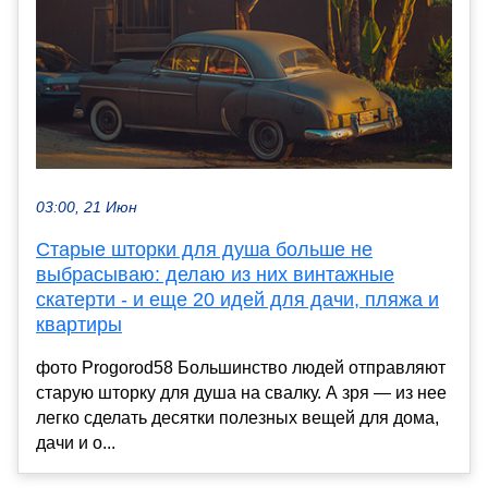
03:00, 21 Июн
Старые шторки для душа больше не
выбрасываю: делаю из них винтажные
скатерти - и еще 20 идей для дачи, пляжа и
квартиры
фото Progorod58 Большинство людей отправляют
старую шторку для душа на свалку. А зря — из нее
легко сделать десятки полезных вещей для дома,
дачи и о...