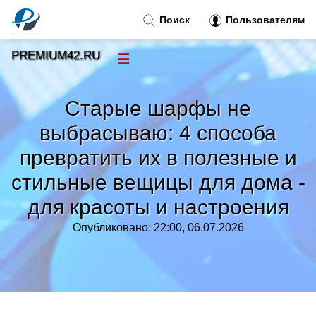
Поиск
Пользователям
PREMIUM42.RU
☰
Новости
»
Старые шарфы не
Тренды новостей
»
выбрасываю: 4 способа
превратить их в полезные и
Рубрики
»
стильные вещицы для дома -
для красоты и настроения
Правила
»
Опубликовано: 22:00, 06.07.2026
Контакт
»