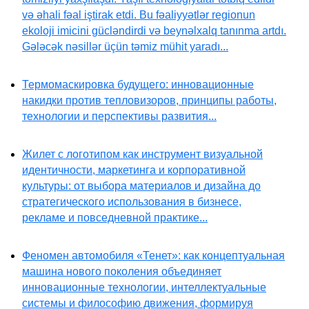
və əhali fəal iştirak etdi. Bu fəaliyyətlər regionun
ekoloji imicini gücləndirdi və beynəlxalq tanınma artdı.
Gələcək nəsillər üçün təmiz mühit yaradı...
Термомаскировка будущего: инновационные
накидки против тепловизоров, принципы работы,
технологии и перспективы развития...
Жилет с логотипом как инструмент визуальной
идентичности, маркетинга и корпоративной
культуры: от выбора материалов и дизайна до
стратегического использования в бизнесе,
рекламе и повседневной практике...
Феномен автомобиля «Тенет»: как концептуальная
машина нового поколения объединяет
инновационные технологии, интеллектуальные
системы и философию движения, формируя