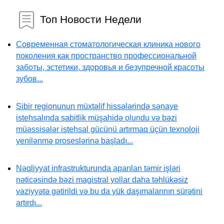
Топ Новости Недели
Современная стоматологическая клиника нового
поколения как пространство профессиональной
заботы, эстетики, здоровья и безупречной красоты
зубов...
Sibir regionunun müxtəlif hissələrində sənaye
istehsalında sabitlik müşahidə olundu və bəzi
müəssisələr istehsal gücünü artırmaq üçün texnoloji
yenilənmə proseslərinə başladı...
Nəqliyyat infrastrukturunda aparılan təmir işləri
nəticəsində bəzi magistral yollar daha təhlükəsiz
vəziyyətə gətirildi və bu da yük daşımalarının sürətini
artırdı...