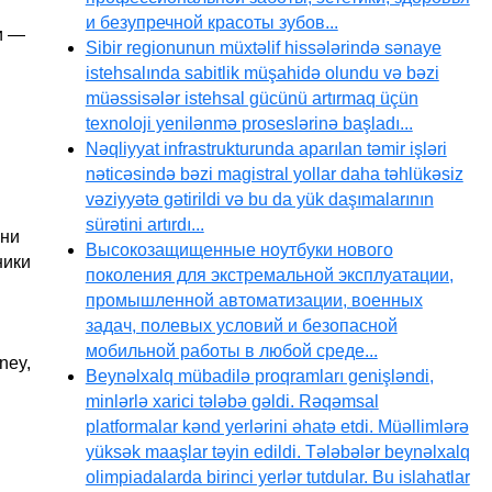
и безупречной красоты зубов...
и —
Sibir regionunun müxtəlif hissələrində sənaye
istehsalında sabitlik müşahidə olundu və bəzi
müəssisələr istehsal gücünü artırmaq üçün
texnoloji yenilənmə proseslərinə başladı...
Nəqliyyat infrastrukturunda aparılan təmir işləri
nəticəsində bəzi magistral yollar daha təhlükəsiz
vəziyyətə gətirildi və bu da yük daşımalarının
sürətini artırdı...
ини
Высокозащищенные ноутбуки нового
ники
поколения для экстремальной эксплуатации,
промышленной автоматизации, военных
задач, полевых условий и безопасной
мобильной работы в любой среде...
ney,
Beynəlxalq mübadilə proqramları genişləndi,
minlərlə xarici tələbə gəldi. Rəqəmsal
platformalar kənd yerlərini əhatə etdi. Müəllimlərə
yüksək maaşlar təyin edildi. Tələbələr beynəlxalq
olimpiadalarda birinci yerlər tutdular. Bu islahatlar