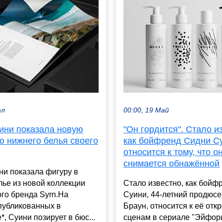
00:00, 19 Май
юл
"Он гордится". Стало и
ини показала новую
как бойфренд Сидни С
ю нижнего белья своего
относится к тому, что о
снимается обнажённой
ни показала фигуру в
Стало известно, как бойф
ье из новой коллекции
Суини, 44-летний продюсе
го бренда Syrn.На
Браун, относится к её от
публикованных в
сценам в сериале "Эйфори
*, Суини позирует в бюс...