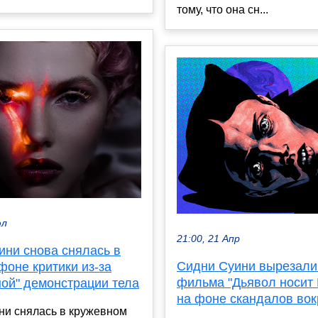
тому, что она сн...
юл
21:00, 21 Апр
ини снова снялась в
Сидни Суини вырезали
фоне критики из-за
фильма "Дьявол носит 
ной" демонстрации тела
на фоне скандалов вок
ни снялась в кружевном