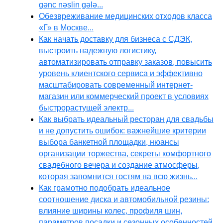
gənc nəslin gələ...
Обезвреживание медицинских отходов класса
«Г» в Москве...
Как начать доставку для бизнеса с СДЭК,
выстроить надежную логистику,
автоматизировать отправку заказов, повысить
уровень клиентского сервиса и эффективно
масштабировать современный интернет-
магазин или коммерческий проект в условиях
быстрорастущей электр...
Как выбрать идеальный ресторан для свадьбы
и не допустить ошибок: важнейшие критерии
выбора банкетной площадки, нюансы
организации торжества, секреты комфортного
свадебного вечера и создание атмосферы,
которая запомнится гостям на всю жизнь...
Как грамотно подобрать идеальное
соотношение диска и автомобильной резины:
влияние ширины колес, профиля шин,
параметров посадки и сезонных особенностей