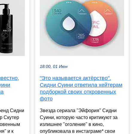
18:00, 01 Июн
звестно,
"Это называется актёрство".
уини
Сидни Суини ответила хейтерам
на
подборкой своих откровенных
фото
ренд Сидни
Звезда сериала "Эйфория" Сидни
р Скутер
Суини, которую часто критикуют за
кровенным
излишнее "оголение" в кино,
я" и к
опубликовала в инстаграме* свои