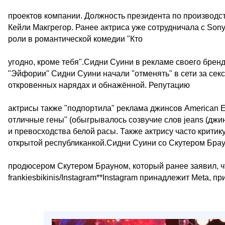
проектов компании. Должность президента по производст
Кейли Макгрегор. Ранее актриса уже сотрудничала с Sony
роли в романтической комедии "Кто
угодно, кроме тебя".Сидни Суини в рекламе своего брен
"Эйфории" Сидни Суини начали "отменять" в сети за секс
откровенных нарядах и обнажённой. Репутацию
актрисы также "подпортила" реклама джинсов American E
отличные гены" (обыгрывалось созвучие слов jeans (джин
и превосходства белой расы. Также актрису часто критик
открытой республиканкой.Сидни Суини со Скутером Брау
продюсером Скутером Брауном, который ранее заявил, чт
frankiesbikinis/Instagram**Instagram принадлежит Meta, 