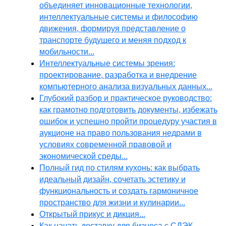
объединяет инновационные технологии,
интеллектуальные системы и философию
движения, формируя представление о
транспорте будущего и меняя подход к
мобильности...
Интеллектуальные системы зрения:
проектирование, разработка и внедрение
компьютерного анализа визуальных данных...
Глубокий разбор и практическое руководство:
как грамотно подготовить документы, избежать
ошибок и успешно пройти процедуру участия в
аукционе на право пользования недрами в
условиях современной правовой и
экономической среды...
Полный гид по стилям кухонь: как выбрать
идеальный дизайн, сочетать эстетику и
функциональность и создать гармоничное
пространство для жизни и кулинарии...
Открытый прикус и дикция...
Как начать доставку для бизнеса с СДЭК,