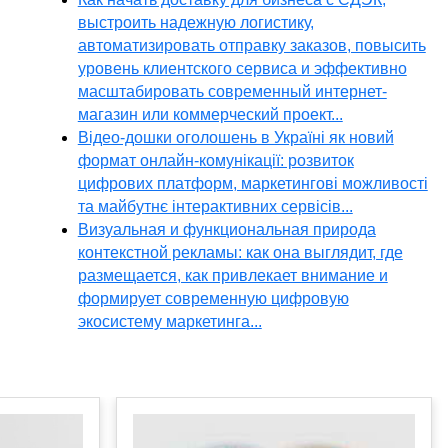
выстроить надежную логистику,
автоматизировать отправку заказов, повысить
уровень клиентского сервиса и эффективно
масштабировать современный интернет-
магазин или коммерческий проект...
Відео-дошки оголошень в Україні як новий
формат онлайн-комунікації: розвиток
цифрових платформ, маркетингові можливості
та майбутнє інтерактивних сервісів...
Визуальная и функциональная природа
контекстной рекламы: как она выглядит, где
размещается, как привлекает внимание и
формирует современную цифровую
экосистему маркетинга...