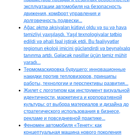
эксплуатации автомобиля на безопасность
движения, комфорт управления и
долговечность подвески...
Ağac əkmə aksiyaları kütləvi oldu və su və hava
təmizliyi yaxşılaşdı. Yaşıl texnologiyalar tətbiq
edildi və əhali fəal iştirak etdi. Bu fəaliyyətlər
regionun ekoloji imicini gücləndirdi və beynəlxalq
tanınma artdı. Gələcək nəsillər üçün təmiz mühit
yaradı...
Термомаскировка будущего: инновационные
накидки против тепловизоров, принципы
работы, технологии и перспективы развития...
Жилет с логотипом как инструмент визуальной
идентичности, маркетинга и корпоративной
культуры: от выбора материалов и дизайна до
стратегического использования в бизнесе,
рекламе и повседневной практике...
Феномен автомобиля «Тенет»: как
концептуальная машина нового поколения