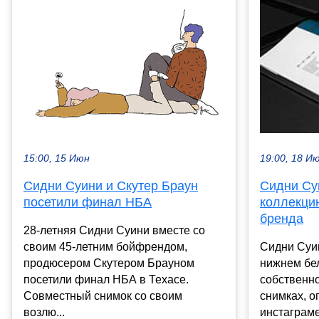
15:00, 15 Июн
19:00, 18 И
Сидни Суини и Скутер Браун
Сидни Су
посетили финал НБА
коллекци
бренда
28-летняя Сидни Суини вместе со
своим 45-летним бойфрендом,
Сидни Суи
продюсером Скутером Брауном
нижнем бел
посетили финал НБА в Техасе.
собственно
Совместный снимок со своим
снимках, о
возлю...
инстаграме