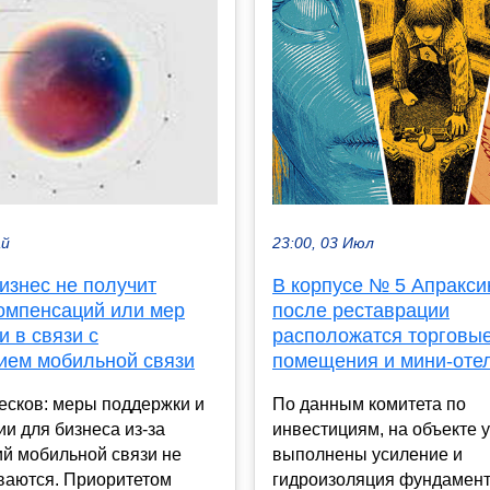
23:00, 03 Июл
ай
В корпусе № 5 Апракси
изнес не получит
после реставрации
компенсаций или мер
расположатся торговы
 в связи с
помещения и мини-оте
ием мобильной связи
По данным комитета по
есков: меры поддержки и
инвестициям, на объекте 
и для бизнеса из-за
выполнены усиление и
й мобильной связи не
гидроизоляция фундамент
ваются. Приоритетом