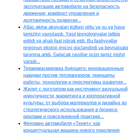
эксплуатации автомобиля на безопасность
движения, комфорт управления и
долговечность подвески...
Ağac əkmə aksiyaları kütləvi oldu və su və hava
təmizliyi yaxşılaşdı. Yaşıl texnologiyalar tətbiq
edildi və əhali fəal iştirak etdi. Bu fəaliyyətlər
regionun ekoloji imicini gücləndirdi və beynəlxalq
tanınma artdı. Gələcək nəsillər üçün təmiz mühit
yaradı...
Термомаскировка будущего: инновационные
накидки против тепловизоров, принципы
работы, технологии и перспективы развития...
Жилет с логотипом как инструмент визуальной
идентичности, маркетинга и корпоративной
культуры: от выбора материалов и дизайна до
стратегического использования в бизнесе,
рекламе и повседневной практике...
Феномен автомобиля «Тенет»: как
концептуальная машина нового поколения