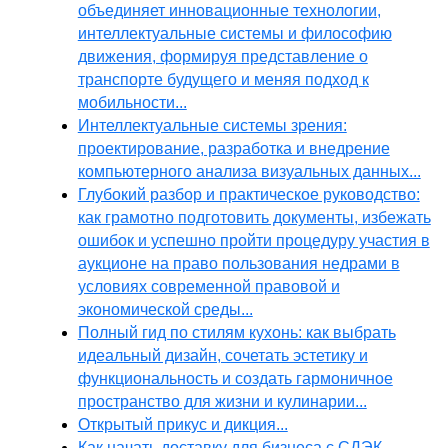
объединяет инновационные технологии,
интеллектуальные системы и философию
движения, формируя представление о
транспорте будущего и меняя подход к
мобильности...
Интеллектуальные системы зрения:
проектирование, разработка и внедрение
компьютерного анализа визуальных данных...
Глубокий разбор и практическое руководство:
как грамотно подготовить документы, избежать
ошибок и успешно пройти процедуру участия в
аукционе на право пользования недрами в
условиях современной правовой и
экономической среды...
Полный гид по стилям кухонь: как выбрать
идеальный дизайн, сочетать эстетику и
функциональность и создать гармоничное
пространство для жизни и кулинарии...
Открытый прикус и дикция...
Как начать доставку для бизнеса с СДЭК,