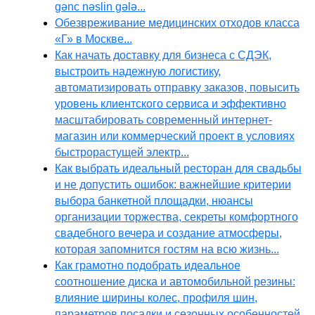
gənc nəslin gələ...
Обезвреживание медицинских отходов класса
«Г» в Москве...
Как начать доставку для бизнеса с СДЭК,
выстроить надежную логистику,
автоматизировать отправку заказов, повысить
уровень клиентского сервиса и эффективно
масштабировать современный интернет-
магазин или коммерческий проект в условиях
быстрорастущей электр...
Как выбрать идеальный ресторан для свадьбы
и не допустить ошибок: важнейшие критерии
выбора банкетной площадки, нюансы
организации торжества, секреты комфортного
свадебного вечера и создание атмосферы,
которая запомнится гостям на всю жизнь...
Как грамотно подобрать идеальное
соотношение диска и автомобильной резины:
влияние ширины колес, профиля шин,
параметров посадки и сезонных особенностей