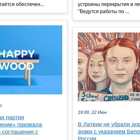
устроены перекрытия и ле
таётся обеспечен...
"Ведутся работы по ...
р
19:00, 22 Июн
ая партия
В Латвии не убрали д
ение» призвала
знаки с указанием Бело
ь соглашения с
России