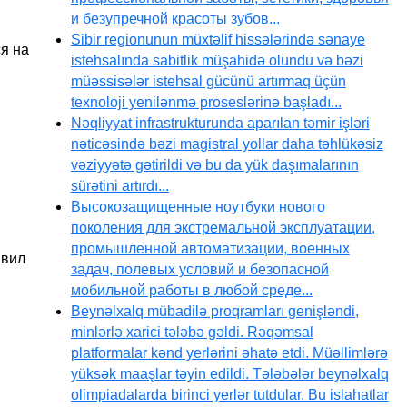
и безупречной красоты зубов...
Sibir regionunun müxtəlif hissələrində sənaye
я на
istehsalında sabitlik müşahidə olundu və bəzi
müəssisələr istehsal gücünü artırmaq üçün
texnoloji yenilənmə proseslərinə başladı...
Nəqliyyat infrastrukturunda aparılan təmir işləri
nəticəsində bəzi magistral yollar daha təhlükəsiz
vəziyyətə gətirildi və bu da yük daşımalarının
sürətini artırdı...
Высокозащищенные ноутбуки нового
поколения для экстремальной эксплуатации,
промышленной автоматизации, военных
явил
задач, полевых условий и безопасной
мобильной работы в любой среде...
Beynəlxalq mübadilə proqramları genişləndi,
minlərlə xarici tələbə gəldi. Rəqəmsal
platformalar kənd yerlərini əhatə etdi. Müəllimlərə
yüksək maaşlar təyin edildi. Tələbələr beynəlxalq
olimpiadalarda birinci yerlər tutdular. Bu islahatlar