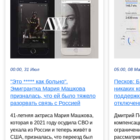
00:00, 31 Июл
05:00, 08 М
"Это ***** как больно".
Песков: Б
Эмигрантка Мария Машкова
никаких 
призналась, что ей было тяжело
поддержки
разорвать связь с Россией
отключен
41-летняя актриса Мария Машкова,
Дмитрий П
которая в 2021 году осудила СВО и
компенсаци
уехала из России и теперь живёт в
ограничени
США, призналась, что переезд был
рассматри