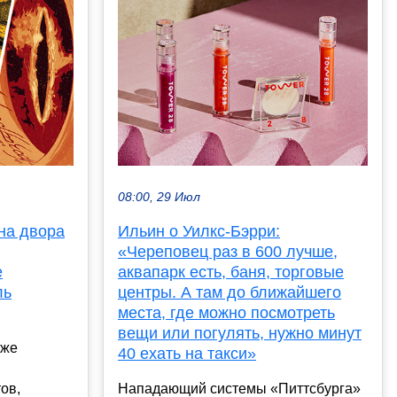
08:00, 29 Июл
на двора
Ильин о Уилкс-Бэрри:
«Череповец раз в 600 лучше,
е
аквапарк есть, баня, торговые
ль
центры. А там до ближайшего
места, где можно посмотреть
вещи или погулять, нужно минут
уже
40 ехать на такси»
ов,
Нападающий системы «Питтсбурга»