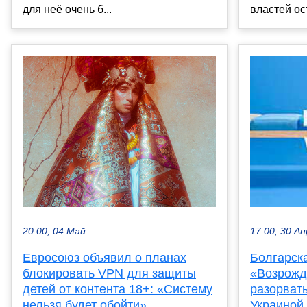
для неё очень б...
властей ос
20:00, 04 Май
17:00, 30 Ап
Евросоюз объявил о планах
Болгарск
блокировать VPN для защиты
«Возрожд
детей от контента 18+: «Систему
разорват
нельзя будет обойти»
Украиной