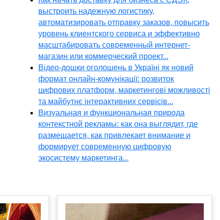
выстроить надежную логистику,
автоматизировать отправку заказов, повысить
уровень клиентского сервиса и эффективно
масштабировать современный интернет-
магазин или коммерческий проект...
Відео-дошки оголошень в Україні як новий
формат онлайн-комунікації: розвиток
цифрових платформ, маркетингові можливості
та майбутнє інтерактивних сервісів...
Визуальная и функциональная природа
контекстной рекламы: как она выглядит, где
размещается, как привлекает внимание и
формирует современную цифровую
экосистему маркетинга...