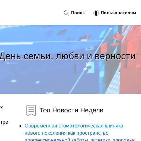
Поиск
Пользователям
 День семьи, любви и верности
ых
Топ Новости Недели
нтре
Современная стоматологическая клиника
нового поколения как пространство
профессиональной заботы, эстетики, здоровья