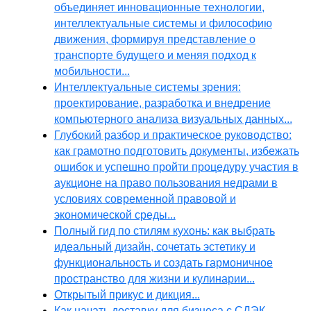
объединяет инновационные технологии,
интеллектуальные системы и философию
движения, формируя представление о
транспорте будущего и меняя подход к
мобильности...
Интеллектуальные системы зрения:
проектирование, разработка и внедрение
компьютерного анализа визуальных данных...
Глубокий разбор и практическое руководство:
как грамотно подготовить документы, избежать
ошибок и успешно пройти процедуру участия в
аукционе на право пользования недрами в
условиях современной правовой и
экономической среды...
Полный гид по стилям кухонь: как выбрать
идеальный дизайн, сочетать эстетику и
функциональность и создать гармоничное
пространство для жизни и кулинарии...
Открытый прикус и дикция...
Как начать доставку для бизнеса с СДЭК,