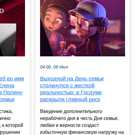
04:00, 08 Июл
Выходной на День семьи
еб во имя
столкнулся с жесткой
Елена
реальностью: в Госдуме
а Полину
раскрыли главный риск
 семьи
Введение дополнительного
тика,
нерабочего дня в честь Дня семьи,
лично
любви и верности создаст
 к которой
избыточную финансовую нагрузку на
зрушении