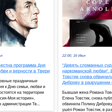
юл
22:00, 16 Июл
вестна программа Дня
"Девять сломанных суд
бви и верности в Твери
наркоманской любви". 
Товстик снова обвинил
новные праздничные
Диброву в разрушении
я к Дню семьи, любви и
остоятся на территории
Бывшая жена Романа Товс
сия-Моя история»,
Елена Товстик, снова пуб
 администрации Тв...
обвинила Полину Диброву,
ушёл Роман Товстик, в ра