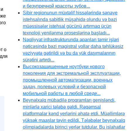
и безупречной красоты зубов...
 и
Sibir regionunun müxtəlif hissələrində sənaye
кже
istehsalında sabitlik müşahidə olundu və bəzi
ого
müəssisələr istehsal gücünü artırmaq üçün
texnoloji yenilənmə proseslərinə başladı...
Nəqliyyat infrastrukturunda aparılan təmir işləri
nəticəsində bəzi magistral yollar daha təhlükəsiz
т о
vəziyyətə gətirildi və bu da yük daşımalarının
 для
sürətini artırdı...
Высокозащищенные ноутбуки нового
поколения для экстремальной эксплуатации,
промышленной автоматизации, военных
задач, полевых условий и безопасной
мобильной работы в любой среде...
Beynəlxalq mübadilə proqramları genişləndi,
minlərlə xarici tələbə gəldi. Rəqəmsal
platformalar kənd yerlərini əhatə etdi. Müəllimlərə
yüksək maaşlar təyin edildi. Tələbələr beynəlxalq
olimpiadalarda birinci yerlər tutdular. Bu islahatlar