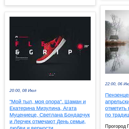
22:00, 06 И
20:00, 08 Июл
Пензенцев
апрельск
"Мой тыл, моя опора". Шаман и
отметить
Екатерина Мизулина, Агата
по тради
Муцениеце, Светлана Бондарчук
и Лерчек отмечают День семьи,
Прогород П
любви и верности