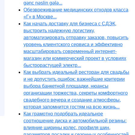
gənc nəslin gələ...
Обезвреживание медицинских отходов класса
«Г» в Москве...
Как начать доставку для бизнеса с СДЭК,
выстроить надежную логистику,
автоматизировать отправку заказов, повысить
уровень клиентского сервиса и эффективно
масштабировать современный интернет-
магазин или коммерческий проект в условиях
быстрорастущей электр...
Как выбрать идеальный ресторан для свадьбы
и не допустить ошибок: важнейшие критерии
выбора банкетной площадки, нюансы
организации торжества, секреты комфортного
свадебного вечера и создание атмосферы,
которая запомнится гостям на всю жизнь...
Как грамотно подобрать идеальное
соотношение диска и автомобильной резины:
влияние ширины колес, профиля шин,
параметров посадки и сезонных особенностей