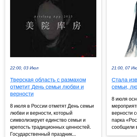
21:00, 07 И
22:00, 03 Июл
Стала из
Тверская область с размахом
семьи, лю
отметит День семьи любви и
верности
8 июля ос
мероприяти
8 июля в России отметят День семьи
верности с
любви и верности, который
парка «Рос
символизирует единство семьи и
сообщили в
крепость традиционных ценностей.
Государственный праздник...