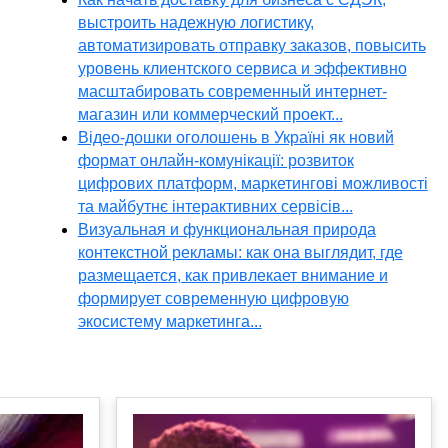
выстроить надежную логистику,
автоматизировать отправку заказов, повысить
уровень клиентского сервиса и эффективно
масштабировать современный интернет-
магазин или коммерческий проект...
Відео-дошки оголошень в Україні як новий
формат онлайн-комунікації: розвиток
цифрових платформ, маркетингові можливості
та майбутнє інтерактивних сервісів...
Визуальная и функциональная природа
контекстной рекламы: как она выглядит, где
размещается, как привлекает внимание и
формирует современную цифровую
экосистему маркетинга...