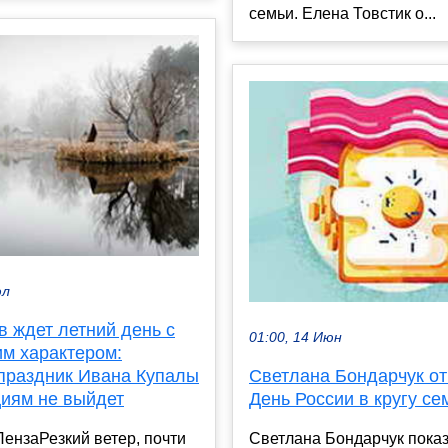
семьи. Елена Товстик о...
юл
 ждет летний день с
01:00, 14 Июн
им характером:
 праздник Ивана Купалы
Светлана Бондарчук о
циям не выйдет
День России в кругу се
ензаРезкий ветер, почти
Светлана Бондарчук показ