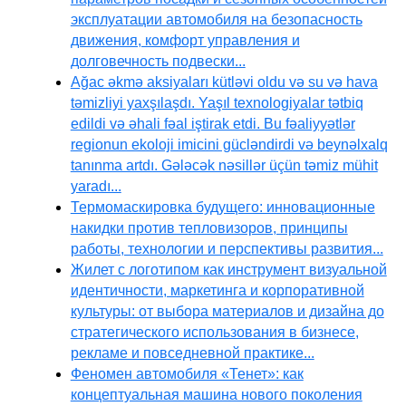
эксплуатации автомобиля на безопасность
движения, комфорт управления и
долговечность подвески...
Ağac əkmə aksiyaları kütləvi oldu və su və hava
təmizliyi yaxşılaşdı. Yaşıl texnologiyalar tətbiq
edildi və əhali fəal iştirak etdi. Bu fəaliyyətlər
regionun ekoloji imicini gücləndirdi və beynəlxalq
tanınma artdı. Gələcək nəsillər üçün təmiz mühit
yaradı...
Термомаскировка будущего: инновационные
накидки против тепловизоров, принципы
работы, технологии и перспективы развития...
Жилет с логотипом как инструмент визуальной
идентичности, маркетинга и корпоративной
культуры: от выбора материалов и дизайна до
стратегического использования в бизнесе,
рекламе и повседневной практике...
Феномен автомобиля «Тенет»: как
концептуальная машина нового поколения