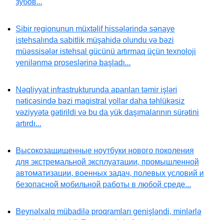
зубов...
Sibir regionunun müxtəlif hissələrində sənaye
istehsalında sabitlik müşahidə olundu və bəzi
müəssisələr istehsal gücünü artırmaq üçün texnoloji
yenilənmə proseslərinə başladı...
Nəqliyyat infrastrukturunda aparılan təmir işləri
nəticəsində bəzi magistral yollar daha təhlükəsiz
vəziyyətə gətirildi və bu da yük daşımalarının sürətini
artırdı...
Высокозащищенные ноутбуки нового поколения
для экстремальной эксплуатации, промышленной
автоматизации, военных задач, полевых условий и
безопасной мобильной работы в любой среде...
Beynəlxalq mübadilə proqramları genişləndi, minlərlə