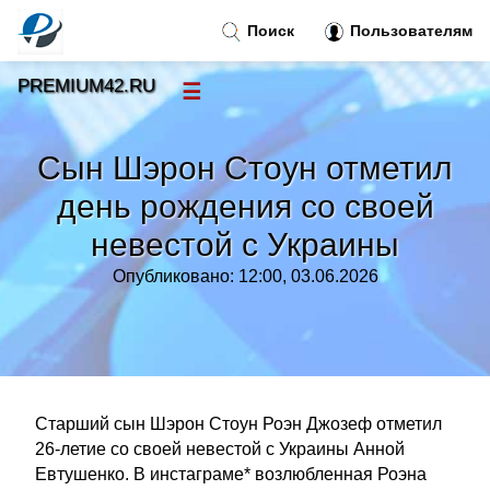
Поиск
Пользователям
PREMIUM42.RU
☰
Новости
»
Сын Шэрон Стоун отметил
Тренды новостей
»
день рождения со своей
невестой с Украины
Рубрики
»
Опубликовано: 12:00, 03.06.2026
Правила
»
Контакт
»
Старший сын Шэрон Стоун Роэн Джозеф отметил
26-летие со своей невестой с Украины Анной
Евтушенко. В инстаграме* возлюбленная Роэна