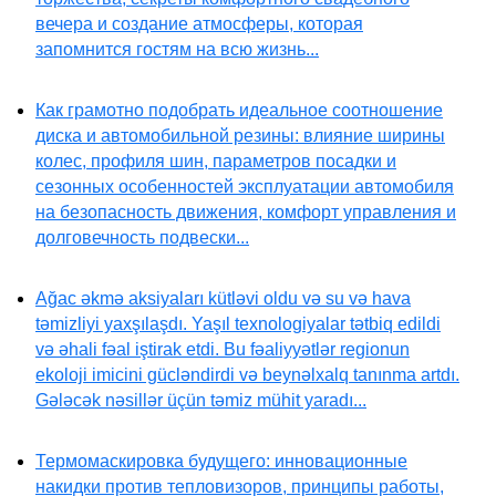
вечера и создание атмосферы, которая
запомнится гостям на всю жизнь...
Как грамотно подобрать идеальное соотношение
диска и автомобильной резины: влияние ширины
колес, профиля шин, параметров посадки и
сезонных особенностей эксплуатации автомобиля
на безопасность движения, комфорт управления и
долговечность подвески...
Ağac əkmə aksiyaları kütləvi oldu və su və hava
təmizliyi yaxşılaşdı. Yaşıl texnologiyalar tətbiq edildi
və əhali fəal iştirak etdi. Bu fəaliyyətlər regionun
ekoloji imicini gücləndirdi və beynəlxalq tanınma artdı.
Gələcək nəsillər üçün təmiz mühit yaradı...
Термомаскировка будущего: инновационные
накидки против тепловизоров, принципы работы,