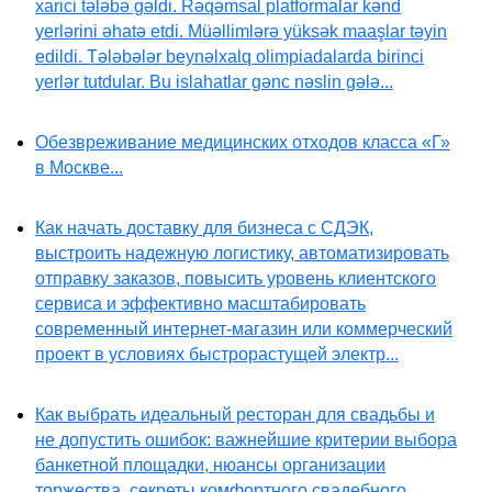
xarici tələbə gəldi. Rəqəmsal platformalar kənd
yerlərini əhatə etdi. Müəllimlərə yüksək maaşlar təyin
edildi. Tələbələr beynəlxalq olimpiadalarda birinci
yerlər tutdular. Bu islahatlar gənc nəslin gələ...
Обезвреживание медицинских отходов класса «Г»
в Москве...
Как начать доставку для бизнеса с СДЭК,
выстроить надежную логистику, автоматизировать
отправку заказов, повысить уровень клиентского
сервиса и эффективно масштабировать
современный интернет-магазин или коммерческий
проект в условиях быстрорастущей электр...
Как выбрать идеальный ресторан для свадьбы и
не допустить ошибок: важнейшие критерии выбора
банкетной площадки, нюансы организации
торжества, секреты комфортного свадебного