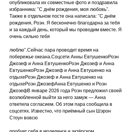
опубликовала их совместные фото и поздравила
избранника: "С днём рождения, моя любовь".
Также в отдельном посте она написала: "С днём
рождения, Роэн. Я бесконечно благодарна за тебя
и за каждый день, который мы проводим вместе. Я
очень сильно тебя
люблю".Сейчас пара проводит время на
побережье океана.Соцсети Анны ЕвтушенкоРоэн
Джозеф и Анна ЕвтушенкоРоэн Джозеф и Анна
ЕвтушенкоРоэн Джозеф и Анна Евтушенко на
отдыхеРоэн Джозеф и Анна Евтушенко на
отдыхеРоэн ДжозефАнна Евтушенко и Роэн
ДжозефВ январе 2026 года Роэн предложил своей
возлюбленной выйти за него замуж — Анна
ответила согласием. Об этом пара сообщила в
соцсетях. Известно, что приёмный сын Шэрон
Стоун вовсю
пробует себя в моделинге и актёрском